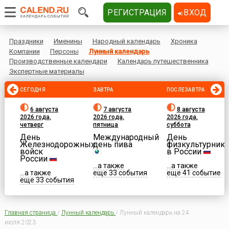
РЕГИСТРАЦИЯ
ВХОД
Праздники
Именины
Народный календарь
Хроника
Компании
Персоны
Лунный календарь
Производственные календари
Календарь путешественника
Экспертные материалы
СЕГОДНЯ
ЗАВТРА
ПОСЛЕЗАВТРА
6 августа
7 августа
8 августа
2026 года,
2026 года,
2026 года,
четверг
пятница
суббота
День
Международный
День
Железнодорожных
день пива
физкультурника
войск
в России
России
...а также
...а также
...а также
еще 33 события
еще 41 событие
еще 33 события
Главная страница
/
Лунный календарь
/
Лунный календарь на 24
июля 2023