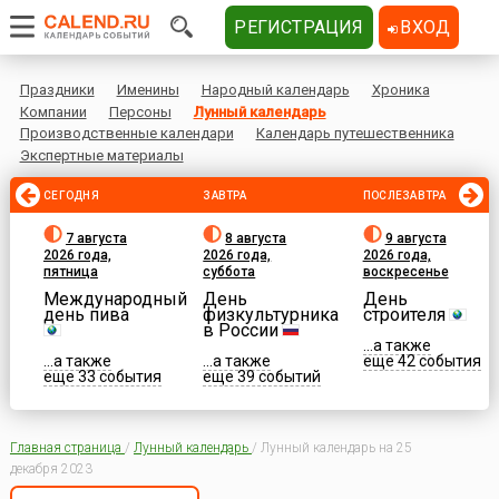
РЕГИСТРАЦИЯ
ВХОД
Праздники
Именины
Народный календарь
Хроника
Компании
Персоны
Лунный календарь
Производственные календари
Календарь путешественника
Экспертные материалы
СЕГОДНЯ
ЗАВТРА
ПОСЛЕЗАВТРА
7 августа
8 августа
9 августа
2026 года,
2026 года,
2026 года,
пятница
суббота
воскресенье
Международный
День
День
день пива
физкультурника
строителя
в России
...а также
...а также
...а также
еще 42 события
еще 33 события
еще 39 событий
Главная страница
/
Лунный календарь
/
Лунный календарь на 25
декабря 2023