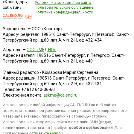
«Календарь
Условия использования сайта
событий»
Пользовательское соглашение
Политика конфиденциальности
Учредитель — ООО «Квантор»
Адрес учредителя: 198516 Санкт-Петербург, г. Петергоф, Санкт-
Петербургский пр., д.60, лит.А, ч.п. 2-Н, оф.432, 434
Издатель —
ООО «МЕДИО»
Адрес издателя: 198516 Санкт-Петербург, г. Петергоф, Санкт-
Петербургский пр., д.60, лит.А, ч.п. 2-Н, оф.440
Главный редактор - Комарова Мария Сергеевна
Адрес редакции:
198516
Санкт-Петербург, г. Петергоф
,
Санкт-
Петербургский пр., д.60, лит.А, ч.п. 2-Н, оф.432, 434
Телефон:
+7 812 640-06-60
Электронная почта:
askme@calend.ru
Использование любой информации CALEND.RU на веб-сайтах
возможно только при условии наличия у каждого скопированного
материала активной гиперссылки на страницу-источник.
Использование информации сайта в оффлайн-СМИ (радио,
телевидение, газеты и т.п.) требует
особого согласования
. Для
согласования
отправьте запрос
.