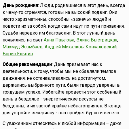
День рождения
: Люди, родившиеся в этот день, всегда
к чему-то стремятся, готовы на высокий подвиг. Они
часто харизматичны, способны «зажечь» людей и
повести их за собой, когда сами идут по пути призвания.
Судьба нередко им благоволит. В этот лунный день
появились на свет
Анна Павлова
,
Элина Быстрицкая
,
Махмуд Эсамбаев
,
Андрей Михалков-Кончаловский
,
Борис Ельцин
.
Общие рекомендации
: День призывает нас к
деятельности, к тому, чтобы мы не сбавляли темпов
движения, не останавливались на достигнутом,
держались выбранного пути, были твердо уверены в
грядущем успехе. Избегайте провести этот особенный
день в безделье - энергетические ресурсы не
бездонны, и их застой крайне неблагоприятен. В конце
дня устройте вечеринку - она пройдет бурно и весело.
С уважением отнеситесь к любой информации – даже