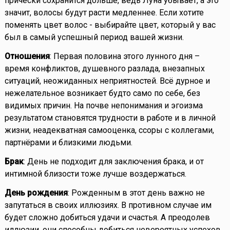
прически сохранится дольше, ведь Луна убывает, а это
значит, волосы будут расти медленнее. Если хотите
поменять цвет волос - выбирайте цвет, который у вас
был в самый успешный период вашей жизни.
Отношения
: Первая половина этого лунного дня –
время конфликтов, душевного разлада, внезапных
ситуаций, неожиданных неприятностей. Всё дурное и
нежелательное возникает будто само по себе, без
видимых причин. На почве непонимания и эгоизма
результатом становятся трудности в работе и в личной
жизни, неадекватная самооценка, ссоры с коллегами,
партнёрами и близкими людьми.
Брак
: День не подходит для заключения брака, и от
интимной близости тоже лучше воздержаться.
День рождения
: Рожденным в этот день важно не
запутаться в своих иллюзиях. В противном случае им
будет сложно добиться удачи и счастья. А преодолев
иллюзии, они способны добиться невероятных успехов.