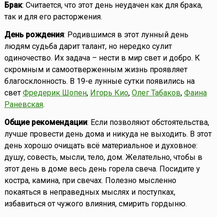
Брак
: Считается, что этот день неудачен как для брака,
так и для его расторжения.
День рождения
: Родившимся в этот лунный день
людям судьба дарит талант, но нередко сулит
одиночество. Их задача – нести в мир свет и добро. К
скромным и самоотверженным жизнь проявляет
благосклонность. В 19-е лунные сутки появились на
свет
Фредерик Шопен
,
Игорь Кио
,
Олег Табаков
,
Фаина
Раневская
.
Общие рекомендации
: Если позволяют обстоятельства,
лучше провести день дома и никуда не выходить. В этот
день хорошо очищать всё материальное и духовное:
душу, совесть, мысли, тело, дом. Желательно, чтобы в
этот день в доме весь день горела свеча. Посидите у
костра, камина, при свечах. Полезно мысленно
покаяться в неправедных мыслях и поступках,
избавиться от чужого влияния, смирить гордыню.