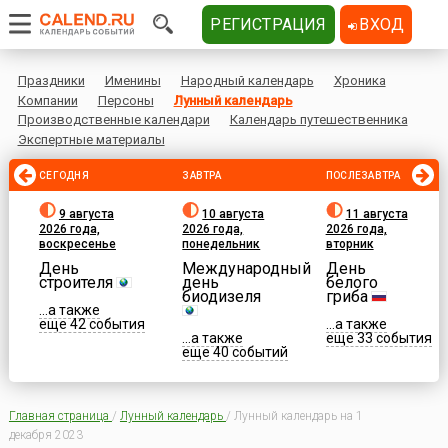
РЕГИСТРАЦИЯ
ВХОД
Праздники
Именины
Народный календарь
Хроника
Компании
Персоны
Лунный календарь
Производственные календари
Календарь путешественника
Экспертные материалы
СЕГОДНЯ
ЗАВТРА
ПОСЛЕЗАВТРА
9 августа
10 августа
11 августа
2026 года,
2026 года,
2026 года,
воскресенье
понедельник
вторник
День
Международный
День
строителя
день
белого
биодизеля
гриба
...а также
еще 42 события
...а также
...а также
еще 33 события
еще 40 событий
Главная страница
/
Лунный календарь
/
Лунный календарь на 1
декабря 2023