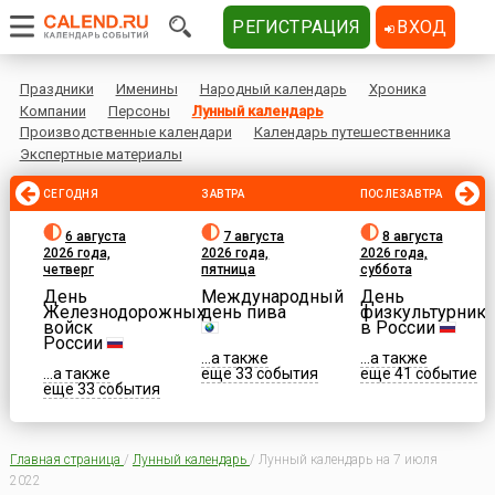
РЕГИСТРАЦИЯ
ВХОД
Праздники
Именины
Народный календарь
Хроника
Компании
Персоны
Лунный календарь
Производственные календари
Календарь путешественника
Экспертные материалы
СЕГОДНЯ
ЗАВТРА
ПОСЛЕЗАВТРА
6 августа
7 августа
8 августа
2026 года,
2026 года,
2026 года,
четверг
пятница
суббота
День
Международный
День
Железнодорожных
день пива
физкультурника
войск
в России
России
...а также
...а также
...а также
еще 33 события
еще 41 событие
еще 33 события
Главная страница
/
Лунный календарь
/
Лунный календарь на 7 июля
2022