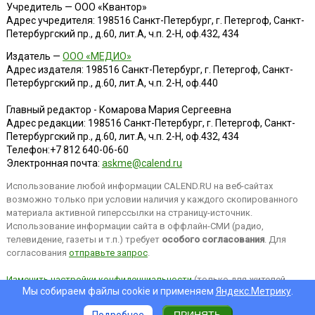
Учредитель — ООО «Квантор»
Адрес учредителя: 198516 Санкт-Петербург, г. Петергоф, Санкт-
Петербургский пр., д.60, лит.А, ч.п. 2-Н, оф.432, 434
Издатель —
ООО «МЕДИО»
Адрес издателя: 198516 Санкт-Петербург, г. Петергоф, Санкт-
Петербургский пр., д.60, лит.А, ч.п. 2-Н, оф.440
Главный редактор - Комарова Мария Сергеевна
Адрес редакции:
198516
Санкт-Петербург, г. Петергоф
,
Санкт-
Петербургский пр., д.60, лит.А, ч.п. 2-Н, оф.432, 434
Телефон:
+7 812 640-06-60
Электронная почта:
askme@calend.ru
Использование любой информации CALEND.RU на веб-сайтах
возможно только при условии наличия у каждого скопированного
материала активной гиперссылки на страницу-источник.
Использование информации сайта в оффлайн-СМИ (радио,
телевидение, газеты и т.п.) требует
особого согласования
. Для
согласования
отправьте запрос
.
Изменить настройки конфиденциальности
(только для жителей
Мы собираем файлы cookie и применяем
Яндекс.Метрику
.
EEA).
Подробнее
ПРИНЯТЬ