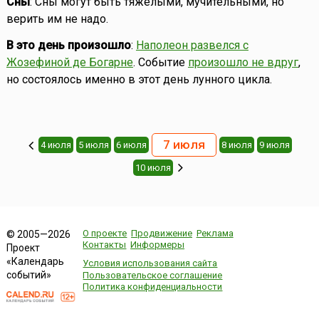
Сны
: Сны могут быть тяжёлыми, мучительными, но
верить им не надо.
В это день произошло
:
Наполеон развелся с
Жозефиной де Богарне
. Событие
произошло не вдруг
,
но состоялось именно в этот день лунного цикла.
7 июля
4 июля
5 июля
6 июля
8 июля
9 июля
10 июля
О проекте
Продвижение
Реклама
© 2005—2026
Контакты
Информеры
Проект
«Календарь
Условия использования сайта
событий»
Пользовательское соглашение
Политика конфиденциальности