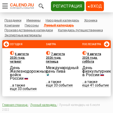
РЕГИСТРАЦИЯ
ВХОД
Праздники
Именины
Народный календарь
Хроника
Компании
Персоны
Лунный календарь
Производственные календари
Календарь путешественника
Экспертные материалы
СЕГОДНЯ
ЗАВТРА
ПОСЛЕЗАВТРА
6 августа
7 августа
8 августа
2026 года,
2026 года,
2026 года,
четверг
пятница
суббота
День
Международный
День
Железнодорожных
день пива
физкультурника
войск
в России
России
...а также
...а также
...а также
еще 33 события
еще 41 событие
еще 33 события
Главная страница
/
Лунный календарь
/
Лунный календарь на 6 июля
2022