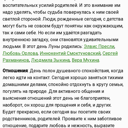
воспитательных усилий родителей. И это внимание им
надо уделять, чтобы судьба повернулась к ним своей
светлой стороной. Люди, рожденные сегодня, с детства
могут быть не совсем будут понятны как окружающим,
так и сами себе. Но если им удаётся разгадать
внутреннюю загадку, они становятся удивительными
людьми. В этот день Луны родились:
Элвис Пресли
,
Любовь Орлова
,
Иннокентий Смоктуновский
,
Сергей
Рахманинов
,
Людмила Зыкина
,
Вера Мухина
.
Отношения
: День полон душевного спокойствия, когда
легко идти на контакт. Сегодня хорошо заняться тихими
домашними делами, спокойно отдохнуть в кругу семьи,
погулять на природе. Для активного общения и
выяснения отношений этот день не благоприятен,
наоборот, он хорош для прощения и себя, и других.
Будет прекрасно, если сегодня вы посетите своих
родственников, родителей. Проявите к ним заботливое
отношение, подарите любовь и нежность, выразите