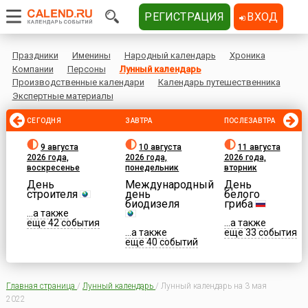
РЕГИСТРАЦИЯ
ВХОД
Праздники
Именины
Народный календарь
Хроника
Компании
Персоны
Лунный календарь
Производственные календари
Календарь путешественника
Экспертные материалы
СЕГОДНЯ
ЗАВТРА
ПОСЛЕЗАВТРА
9 августа
10 августа
11 августа
2026 года,
2026 года,
2026 года,
воскресенье
понедельник
вторник
День
Международный
День
строителя
день
белого
биодизеля
гриба
...а также
еще 42 события
...а также
...а также
еще 33 события
еще 40 событий
Главная страница
/
Лунный календарь
/
Лунный календарь на 3 мая
2022