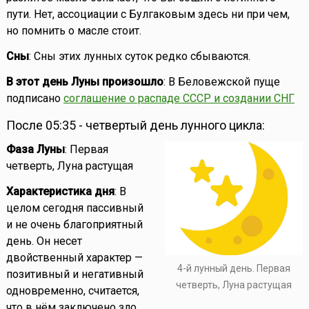
пути. Нет, ассоциации с Булгаковым здесь ни при чем,
но помнить о масле стоит.
Сны
: Сны этих лунных суток редко сбываются.
В этот день Луны произошло
: В Беловежской пуще
подписано
соглашение о распаде СССР и создании СНГ
После 05:35 - четвертый день лунного цикла:
Фаза Луны
: Первая
четверть, Луна растущая
Характеристика дня
: В
целом сегодня пассивный
и не очень благоприятный
день. Он несет
двойственный характер —
4-й лунный день. Первая
позитивный и негативный
четверть, Луна растущая
одновременно, считается,
что в нём заключено зло.