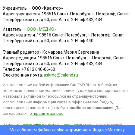
Учредитель — ООО «Квантор»
Адрес учредителя: 198516 Санкт-Петербург, г. Петергоф, Санкт-
Петербургский пр., д.60, лит.А, ч.п. 2-Н, оф.432, 434
Издатель —
ООО «МЕДИО»
Адрес издателя: 198516 Санкт-Петербург, г. Петергоф, Санкт-
Петербургский пр., д.60, лит.А, ч.п. 2-Н, оф.440
Главный редактор - Комарова Мария Сергеевна
Адрес редакции:
198516
Санкт-Петербург, г. Петергоф
,
Санкт-
Петербургский пр., д.60, лит.А, ч.п. 2-Н, оф.432, 434
Телефон:
+7 812 640-06-60
Электронная почта:
askme@calend.ru
Использование любой информации CALEND.RU на веб-сайтах
возможно только при условии наличия у каждого скопированного
материала активной гиперссылки на страницу-источник.
Использование информации сайта в оффлайн-СМИ (радио,
телевидение, газеты и т.п.) требует
особого согласования
. Для
согласования
отправьте запрос
.
Изменить настройки конфиденциальности
(только для жителей
Мы собираем файлы cookie и применяем
Яндекс.Метрику
.
EEA).