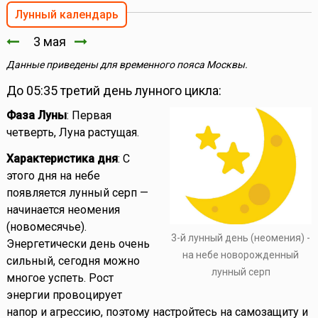
Лунный календарь
3 мая
Данные приведены для временного пояса Москвы.
До 05:35 третий день лунного цикла:
Фаза Луны
: Первая
четверть, Луна растущая.
Характеристика дня
: С
этого дня на небе
появляется лунный серп —
начинается неомения
(новомесячье).
3-й лунный день (неомения) -
Энергетически день очень
на небе новорожденный
сильный, сегодня можно
лунный серп
многое успеть. Рост
энергии провоцирует
напор и агрессию, поэтому настройтесь на самозащиту и