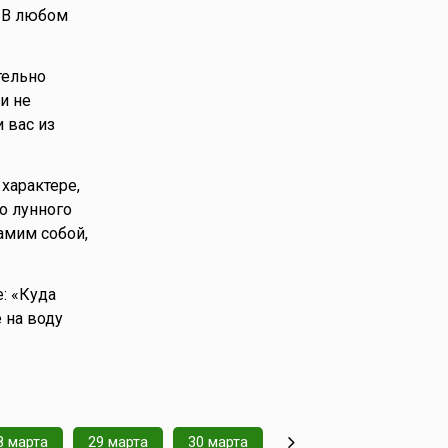
. В любом
тельно
и не
 вас из
характере,
о лунного
амим собой,
: «Куда
 на воду
8 марта
29 марта
30 марта