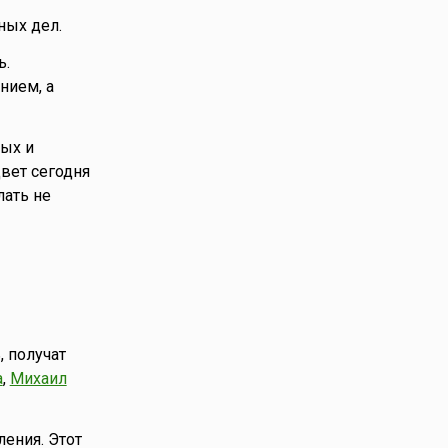
ных дел.
ь.
нием, а
ых и
вет сегодня
ать не
, получат
а
,
Михаил
ения. Этот