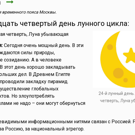
та
 временного пояса Москвы.
дцать четвертый день лунного цикла:
тая четверть, Луна убывающая
я:
Сегодня очень мощный день. В эти
уждаются силы природы,
е созиданию. А в человеке
 В этот день хорошо закладывать
ольших дел. В Древнем Египте
 проводили закладку пирамид.
существление глобальных
24-й лунный день
тов. Но злоупотреблять
четверть, Луна 
ами не надо – они могут обернуться
невидимыми информационными нитями связан с Россией. 
а Россию, за национальный эгрегор.