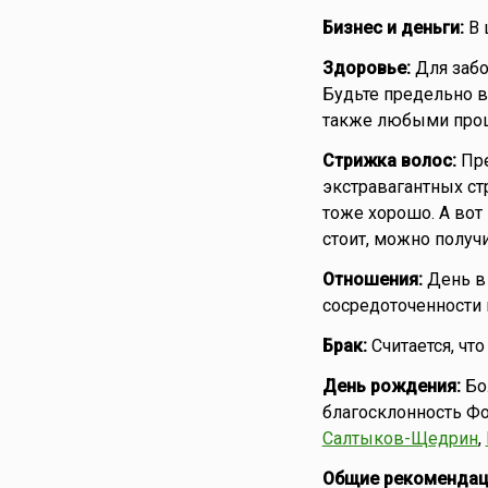
Бизнес и деньги:
В 
Здоровье:
Для забо
Будьте предельно в
также любыми проц
Стрижка волос:
Пре
экстравагантных ст
тоже хорошо. А вот
стоит, можно получи
Отношения:
День в 
сосредоточенности 
Брак:
Считается, чт
День рождения:
Бол
благосклонность Фо
Салтыков-Щедрин
,
Общие рекомендац