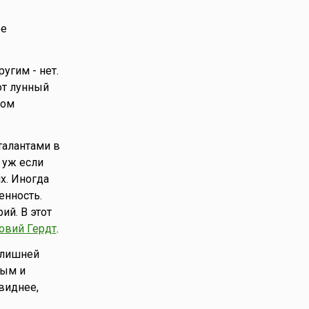
ее
угим - нет.
от лунный
ком
талантами в
 уж если
х. Иногда
енность.
й. В этот
овий Гердт
.
 лишней
ным и
виднее,