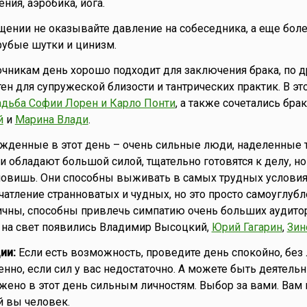
ния, аэробика, йога.
ении не оказывайте давление на собеседника, а еще бол
рубые шутки и цинизм.
чникам день хорошо подходит для заключения брака, по др
ен для супружеской близости и тантрических практик. В эт
адьба Софии Лорен и Карло Понти
, а также сочетались бра
й
и
Марина Влади
.
жденные в этот день – очень сильные люди, наделенные 
и обладают большой силой, тщательно готовятся к делу, но
ановишь. Они способны выживать в самых трудных условия
чатление странноватых и чудных, но это просто самоуглубл
чны, способны привлечь симпатию очень больших аудитори
 на свет появились Владимир Высоцкий,
Юрий Гагарин
,
Зин
ии:
Если есть возможность, проведите день спокойно, без
енно, если сил у вас недостаточно. А можете быть деятель
жено в этот день сильным личностям. Выбор за вами. Вам 
й вы человек.