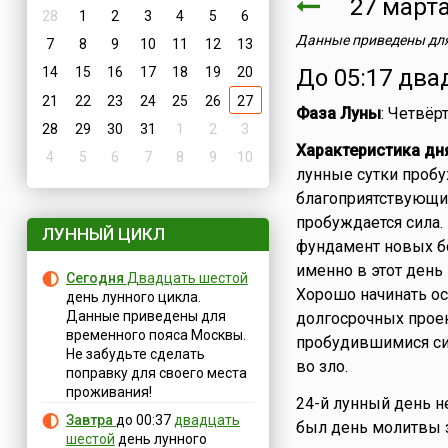
27 мар
28
1
2
3
4
5
6
Данные приведены для
7
8
9
10
11
12
13
14
15
16
17
18
19
20
До 05:17 два
21
22
23
24
25
26
27
Фаза Луны
: Четвёр
28
29
30
31
1
2
3
Характеристика дн
4
5
6
7
8
9
10
лунные сутки проб
благоприятствующи
пробуждается сила.
ЛУННЫЙ ЦИКЛ
фундамент новых б
именно в этот день
Сегодня
Двадцать шестой
Хорошо начинать о
день лунного цикла.
Данные приведены для
долгосрочных проек
временного пояса Москвы.
пробудившимися сил
Не забудьте сделать
во зло.
поправку для своего места
проживания!
24-й лунный день 
Завтра
до 00:37
двадцать
был день молитвы з
шестой
день лунного