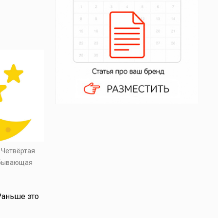
. Четвёртая
убывающая
Раньше это