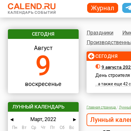
Журнал
Праздники
Им
СЕГОДНЯ
Производственны
Август
9
СЕГОДНЯ
9 августа 20
День строителя
воскресенье
...а также еще 42
ЛУННЫЙ КАЛЕНДАРЬ
Главная страница
/
Лунный
Март, 2022
Лунный кале
◀
▶
Пн
Вт
Ср
Чт
Пт
Сб
Вс