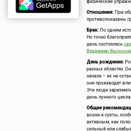
физические упражне
Отношения:
При общ
противопоказаны г
Брак:
По одним исто
Но точно благоприят
день состоялась
св
Владимир Высоцки
День рождения:
Ро
разных областях. Он
начали – их не ост
они производят впе
Эти люди харизмати
день лунного цикла
Общие рекомендац
возни и суеты, особ
активным, как поло
сильный или слабы