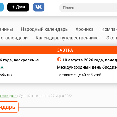
енины
Народный календарь
Хроника
Компа
е календари
Календарь путешественника
Эксп
ЗАВТРА
26 года, воскресенье
10 августа 2026 года, поне
Международный день биодиз
 события
...а также еще 40 событий
 календарь
/
Лунный календарь на 27 марта 2022
ндарь