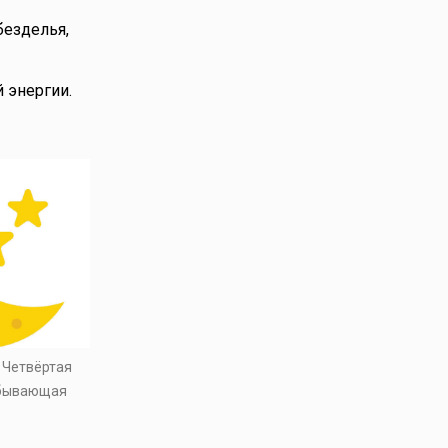
безделья,
 энергии.
. Четвёртая
убывающая