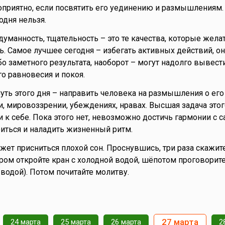
оприятно, если посвятить его уединению и размышлениям
одня нельзя.
думанность, тщательность – это те качества, которые жела
ь. Самое лучшее сегодня – избегать активных действий, он
о заметного результата, наоборот – могут надолго вывести
о равновесия и покоя.
уть этого дня – направить человека на размышления о его 
и, мировоззрении, убеждениях, нравах. Высшая задача этог
 к себе. Пока этого нет, невозможно достичь гармонии с с
иться и наладить жизненный ритм.
жет присниться плохой сон. Проснувшись, три раза скажите
Утром откройте кран с холодной водой, шёпотом проговорите
 водой). Потом почитайте молитву.
27 марта
24 марта
25 марта
26 марта
2