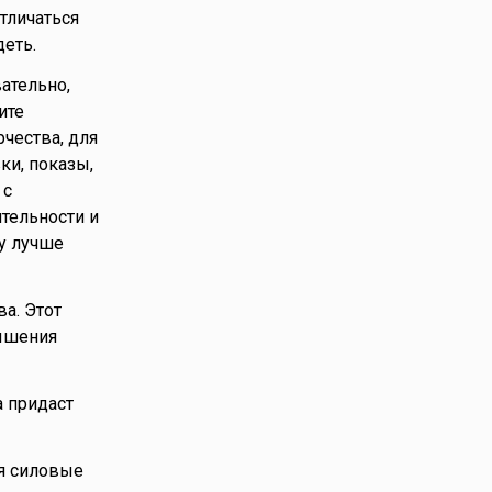
тличаться
еть.
ательно,
ите
чества, для
ки, показы,
 с
ятельности и
у лучше
а. Этот
вышения
 придаст
я силовые