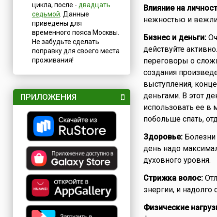
цикла, после -
двадцать
Влияние на личност
седьмой
. Данные
нежностью и вежлив
приведены для
временного пояса Москвы.
Бизнес и деньги:
Оч
Не забудьте сделать
действуйте активно
поправку для своего места
проживания!
переговоры о сложн
создания произведе
выступления, конце
деньгами. В этот д
ПРИЛОЖЕНИЯ
использовать ее в 
побольше спать, от
Здоровье:
Болезни 
день надо максима
духовного уровня.
Стрижка волос:
Отл
энергии, и надолго 
Физические нагруз