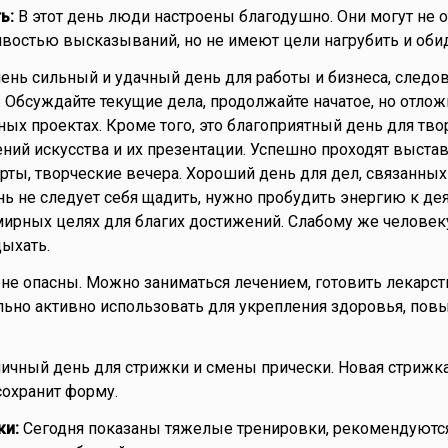
ь:
В этот день люди настроены благодушно. Они могут не о
остью высказываний, но не имеют цели нагрубить и обид
ень сильный и удачный день для работы и бизнеса, следов
. Обсуждайте текущие дела, продолжайте начатое, но отлож
ых проектах. Кроме того, это благоприятный день для твор
ний искусства и их презентации. Успешно проходят выстав
рты, творческие вечера. Хороший день для дел, связанных
ень не следует себя щадить, нужно пробудить энергию к де
мирных целях для благих достижений. Слабому же человек
дыхать.
не опасны. Можно заниматься лечением, готовить лекарств
льно активно использовать для укрепления здоровья, по
ичный день для стрижки и смены прически. Новая стрижка
сохранит форму.
ки:
Сегодня показаны тяжелые тренировки, рекомендуютс