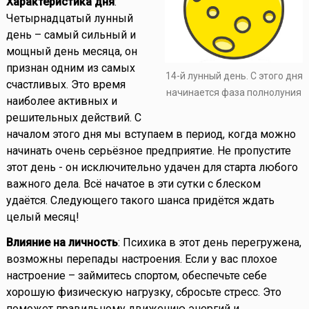
Характеристика дня
:
Четырнадцатый лунный
день – самый сильный и
мощный день месяца, он
признан одним из самых
14-й лунный день. С этого дня
счастливых. Это время
начинается фаза полнолуния
наиболее активных и
решительных действий. С
началом этого дня мы вступаем в период, когда можно
начинать очень серьёзное предприятие. Не пропустите
этот день - он исключительно удачен для старта любого
важного дела. Всё начатое в эти сутки с блеском
удаётся. Следующего такого шанса придётся ждать
целый месяц!
Влияние на личность
: Психика в этот день перегружена,
возможны перепады настроения. Если у вас плохое
настроение – займитесь спортом, обеспечьте себе
хорошую физическую нагрузку, сбросьте стресс. Это
поможет правильному движению энергий и,