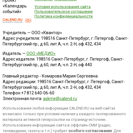
Проект
«Календарь
Условия использования сайта
событий»
Пользовательское соглашение
Политика конфиденциальности
Учредитель — ООО «Квантор»
Адрес учредителя: 198516 Санкт-Петербург, г. Петергоф, Санкт-
Петербургский пр., д.60, лит.А, ч.п. 2-Н, оф.432, 434
Издатель —
ООО «МЕДИО»
Адрес издателя: 198516 Санкт-Петербург, г. Петергоф, Санкт-
Петербургский пр., д.60, лит.А, ч.п. 2-Н, оф.440
Главный редактор - Комарова Мария Сергеевна
Адрес редакции:
198516
Санкт-Петербург, г. Петергоф
,
Санкт-
Петербургский пр., д.60, лит.А, ч.п. 2-Н, оф.432, 434
Телефон:
+7 812 640-06-60
Электронная почта:
askme@calend.ru
Использование любой информации CALEND.RU на веб-сайтах
возможно только при условии наличия у каждого скопированного
материала активной гиперссылки на страницу-источник.
Использование информации сайта в оффлайн-СМИ (радио,
телевидение, газеты и т.п.) требует
особого согласования
. Для