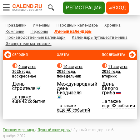
РЕГИСТРАЦИЯ
ВХОД
Праздники
Именины
Народный календарь
Хроника
Компании
Персоны
Лунный календарь
Производственные календари
Календарь путешественника
Экспертные материалы
СЕГОДНЯ
ЗАВТРА
ПОСЛЕЗАВТРА
9 августа
10 августа
11 августа
2026 года,
2026 года,
2026 года,
воскресенье
понедельник
вторник
День
Международный
День
строителя
день
белого
биодизеля
гриба
...а также
еще 42 события
...а также
...а также
еще 33 события
еще 40 событий
Главная страница
/
Лунный календарь
/
Лунный календарь на 6
декабря 2022