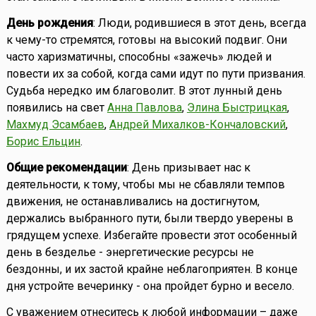
День рождения
: Люди, родившиеся в этот день, всегда
к чему-то стремятся, готовы на высокий подвиг. Они
часто харизматичны, способны «зажечь» людей и
повести их за собой, когда сами идут по пути призвания.
Судьба нередко им благоволит. В этот лунный день
появились на свет
Анна Павлова
,
Элина Быстрицкая
,
Махмуд Эсамбаев
,
Андрей Михалков-Кончаловский
,
Борис Ельцин
.
Общие рекомендации
: День призывает нас к
деятельности, к тому, чтобы мы не сбавляли темпов
движения, не останавливались на достигнутом,
держались выбранного пути, были твердо уверены в
грядущем успехе. Избегайте провести этот особенный
день в безделье - энергетические ресурсы не
бездонны, и их застой крайне неблагоприятен. В конце
дня устройте вечеринку - она пройдет бурно и весело.
С уважением отнеситесь к любой информации – даже