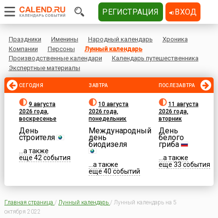
РЕГИСТРАЦИЯ
ВХОД
Праздники
Именины
Народный календарь
Хроника
Компании
Персоны
Лунный календарь
Производственные календари
Календарь путешественника
Экспертные материалы
СЕГОДНЯ
ЗАВТРА
ПОСЛЕЗАВТРА
9 августа
10 августа
11 августа
2026 года,
2026 года,
2026 года,
воскресенье
понедельник
вторник
День
Международный
День
строителя
день
белого
биодизеля
гриба
...а также
еще 42 события
...а также
...а также
еще 33 события
еще 40 событий
Главная страница
/
Лунный календарь
/
Лунный календарь на 5
октября 2022