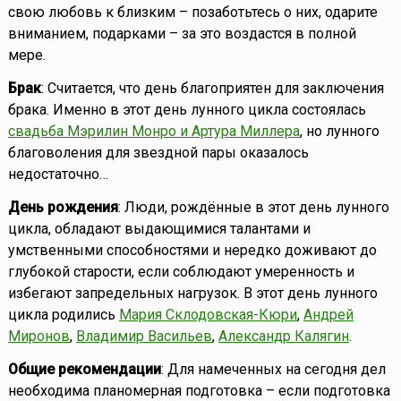
свою любовь к близким – позаботьтесь о них, одарите
вниманием, подарками – за это воздастся в полной
мере.
Брак
: Считается, что день благоприятен для заключения
брака. Именно в этот день лунного цикла состоялась
свадьба Мэрилин Монро и Артура Миллера
, но лунного
благоволения для звездной пары оказалось
недостаточно…
День рождения
: Люди, рождённые в этот день лунного
цикла, обладают выдающимися талантами и
умственными способностями и нередко доживают до
глубокой старости, если соблюдают умеренность и
избегают запредельных нагрузок. В этот день лунного
цикла родились
Мария Склодовская-Кюри
,
Андрей
Миронов
,
Владимир Васильев
,
Александр Калягин
.
Общие рекомендации
: Для намеченных на сегодня дел
необходима планомерная подготовка – если подготовка