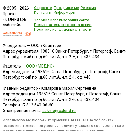
О проекте
Продвижение
Реклама
© 2005—2026
Контакты
Информеры
Проект
«Календарь
Условия использования сайта
событий»
Пользовательское соглашение
Политика конфиденциальности
Учредитель — ООО «Квантор»
Адрес учредителя: 198516 Санкт-Петербург, г. Петергоф, Санкт-
Петербургский пр., д.60, лит.А, ч.п. 2-Н, оф.432, 434
Издатель —
ООО «МЕДИО»
Адрес издателя: 198516 Санкт-Петербург, г. Петергоф, Санкт-
Петербургский пр., д.60, лит.А, ч.п. 2-Н, оф.440
Главный редактор - Комарова Мария Сергеевна
Адрес редакции:
198516
Санкт-Петербург, г. Петергоф
,
Санкт-
Петербургский пр., д.60, лит.А, ч.п. 2-Н, оф.432, 434
Телефон:
+7 812 640-06-60
Электронная почта:
askme@calend.ru
Использование любой информации CALEND.RU на веб-сайтах
возможно только при условии наличия у каждого скопированного