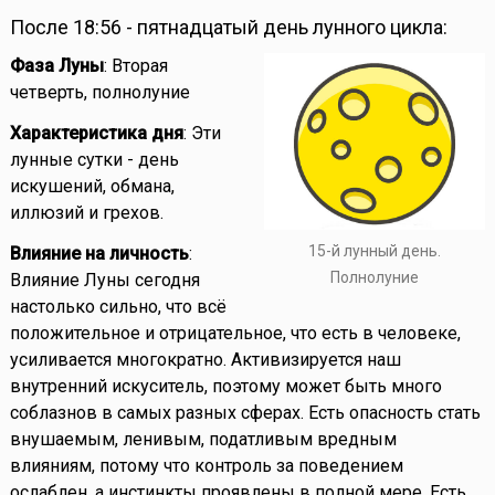
После 18:56 - пятнадцатый день лунного цикла:
Фаза Луны
: Вторая
четверть, полнолуние
Характеристика дня
: Эти
лунные сутки - день
искушений, обмана,
иллюзий и грехов.
15-й лунный день.
Влияние на личность
:
Полнолуние
Влияние Луны сегодня
настолько сильно, что всё
положительное и отрицательное, что есть в человеке,
усиливается многократно. Активизируется наш
внутренний искуситель, поэтому может быть много
соблазнов в самых разных сферах. Есть опасность стать
внушаемым, ленивым, податливым вредным
влияниям, потому что контроль за поведением
ослаблен, а инстинкты проявлены в полной мере. Есть