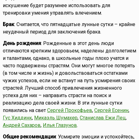
искушение будет разумнее использовать для
тренировки умения управлять влечением.
Брак
: Считается, что пятнадцатые лунные сутки – крайне
неудачный период для заключения брака.
День рождения
: Рожденные в этот день люди
отличаются крепким здоровьем, наделены долголетием
и талантами, однако, в школьные годы плохо учатся и
часто подвержены страстям. Они могут многое потерять
(в том числе и жизнь) и довольствоваться остатками
чужих успехов, если не встанут на путь усмирения своих
страстей. Лучший способ привлечения жизненного
успеха для них – направить страсти на поиск и
реализацию дела своей жизни. В эти лунные сутки
появились на свет
Сергей Прокофьев
,
Сергей Есенин
,
Гус Хиддинк
,
Микаэль Шумахер
,
Станислав Ежи Лец
,
Андрей Сахаров
,
Илья Глазунов
.
Общие рекомендации
: Усмирите эмоции и успокойтесь,