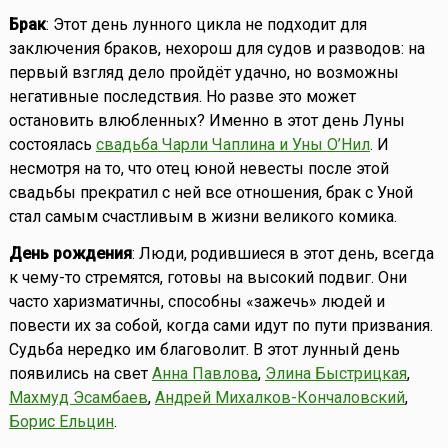
Брак
: Этот день лунного цикла не подходит для
заключения браков, нехорош для судов и разводов: на
первый взгляд дело пройдёт удачно, но возможны
негативные последствия. Но разве это может
остановить влюбленных? Именно в этот день Луны
состоялась
свадьба Чарли Чаплина и Уны О’Нил
. И
несмотря на то, что отец юной невесты после этой
свадьбы прекратил с ней все отношения, брак с Уной
стал самым счастливым в жизни великого комика.
День рождения
: Люди, родившиеся в этот день, всегда
к чему-то стремятся, готовы на высокий подвиг. Они
часто харизматичны, способны «зажечь» людей и
повести их за собой, когда сами идут по пути призвания.
Судьба нередко им благоволит. В этот лунный день
появились на свет
Анна Павлова
,
Элина Быстрицкая
,
Махмуд Эсамбаев
,
Андрей Михалков-Кончаловский
,
Борис Ельцин
.