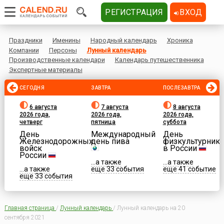
РЕГИСТРАЦИЯ
ВХОД
Праздники
Именины
Народный календарь
Хроника
Компании
Персоны
Лунный календарь
Производственные календари
Календарь путешественника
Экспертные материалы
СЕГОДНЯ
ЗАВТРА
ПОСЛЕЗАВТРА
6 августа
7 августа
8 августа
2026 года,
2026 года,
2026 года,
четверг
пятница
суббота
День
Международный
День
Железнодорожных
день пива
физкультурника
войск
в России
России
...а также
...а также
...а также
еще 33 события
еще 41 событие
еще 33 события
Главная страница
/
Лунный календарь
/
Лунный календарь на 20
сентября 2021