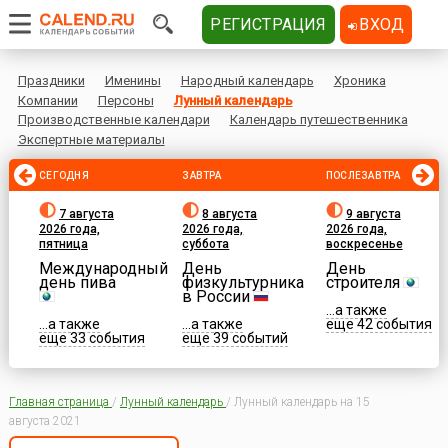
РЕГИСТРАЦИЯ
ВХОД
Праздники
Именины
Народный календарь
Хроника
Компании
Персоны
Лунный календарь
Производственные календари
Календарь путешественника
Экспертные материалы
СЕГОДНЯ
ЗАВТРА
ПОСЛЕЗАВТРА
7 августа
8 августа
9 августа
2026 года,
2026 года,
2026 года,
пятница
суббота
воскресенье
Международный
День
День
день пива
физкультурника
строителя
в России
...а также
...а также
...а также
еще 42 события
еще 33 события
еще 39 событий
Главная страница
/
Лунный календарь
/
Лунный календарь на 15
августа 2021