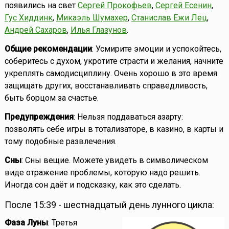
появились на свет
Сергей Прокофьев
,
Сергей Есенин
,
Гус Хиддинк
,
Микаэль Шумахер
,
Станислав Ежи Лец
,
Андрей Сахаров
,
Илья Глазунов
.
Общие рекомендации
: Усмирите эмоции и успокойтесь,
соберитесь с духом, укротите страсти и желания, начните
укреплять самодисциплину. Очень хорошо в это время
защищать других, восстанавливать справедливость,
быть борцом за счастье.
Предупреждения
: Нельзя поддаваться азарту:
позволять себе игры в тотализаторе, в казино, в карты и
тому подобные развлечения.
Сны
: Сны вещие. Можете увидеть в символическом
виде отражение проблемы, которую надо решить.
Иногда сон даёт и подсказку, как это сделать.
После 15:39 - шестнадцатый день лунного цикла:
Фаза Луны
: Третья