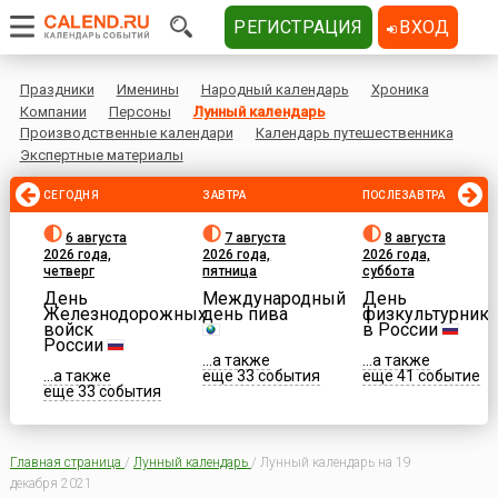
РЕГИСТРАЦИЯ
ВХОД
Праздники
Именины
Народный календарь
Хроника
Компании
Персоны
Лунный календарь
Производственные календари
Календарь путешественника
Экспертные материалы
СЕГОДНЯ
ЗАВТРА
ПОСЛЕЗАВТРА
6 августа
7 августа
8 августа
2026 года,
2026 года,
2026 года,
четверг
пятница
суббота
День
Международный
День
Железнодорожных
день пива
физкультурника
войск
в России
России
...а также
...а также
...а также
еще 33 события
еще 41 событие
еще 33 события
Главная страница
/
Лунный календарь
/
Лунный календарь на 19
декабря 2021