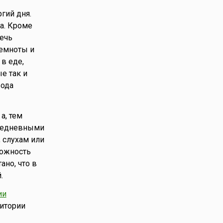
гий дня.
ла. Кроме
ечь
темноты и
в еде,
е так и
вода
а, тем
вседневными
 слухам или
рожность
ано, что в
.
ии
ритории