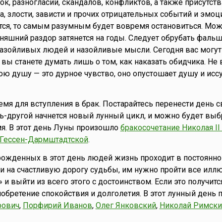
ок, разногласий, скандалов, конфликтов, а также присутст
, злости, зависти и прочих отрицательных событий и эмоци
тся, то самым разумным будет вовремя остановиться. Мож
одняшний раздор затянется на годы. Следует обрубать фал
 назойливых людей и назойливые мысли. Сегодня вас могут
 вы станете думать лишь о том, как наказать обидчика. Не 
ою душу — это дурное чувство, оно опустошает душу и исс
мя для вступления в брак. Постарайтесь перенести день 
ь-другой начнется новый лунный цикл, и можно будет выб
я. В этот день Луны произошло
бракосочетание Николая II 
 Гессен-Дармштадтской
.
ожденных в этот день людей жизнь проходит в постоянно
и на счастливую дорогу судьбы, им нужно пройти все иллю
и выйти из всего этого с достоинством. Если это получитс
бретение спокойствия и долголетия. В этот лунный день 
рович
,
Порфирий Иванов
,
Олег Янковский
,
Николай Римски