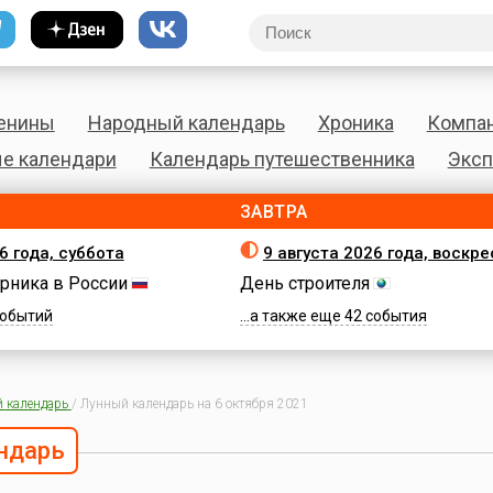
енины
Народный календарь
Хроника
Компа
е календари
Календарь путешественника
Эксп
ЗАВТРА
6 года, суббота
9 августа 2026 года, воскр
рника в России
День строителя
 событий
...а также еще 42 события
 календарь
/
Лунный календарь на 6 октября 2021
ндарь