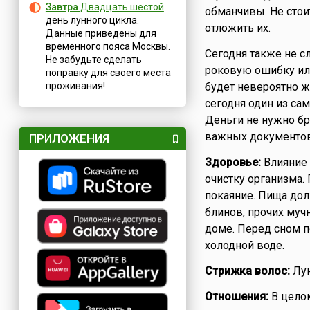
Завтра
Двадцать шестой
обманчивы. Не стои
день лунного цикла.
отложить их.
Данные приведены для
временного пояса Москвы.
Сегодня также не с
Не забудьте сделать
роковую ошибку или
поправку для своего места
проживания!
будет невероятно ж
сегодня один из са
Деньги не нужно бра
важных документов.
ПРИЛОЖЕНИЯ
Здоровье:
Влияние 
очистку организма.
покаяние. Пища дол
блинов, прочих муч
доме. Перед сном п
холодной воде.
Стрижка волос:
Лун
Отношения:
В целом