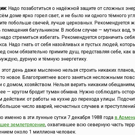
ии:
Надо позаботиться о надёжной защите от сложных энер
ём доме ярко горел свет, и не было ни одного тёмного уг
ите побольше свечей, лучше церковных. Рекомендуется ж
 помещения багульником. В любом случае — мутных вод, 
адо стремиться избегать. Рекомендуется ограничить себя 
са. Надо гнать от себя назойливых и пустых людей, которы
ред сном обязательно примите душ, представляя себе, как 
чуждую, дурную и тёмную энергетику.
 этот день даже мысленно нельзя строить никаких планов, 
о-то новое. Благоприятнее всего заняться несложными по
 с домом, хозяйством. Нельзя верить никаким обещаниям,
ее — кругом бродит туман обмана. Нужно соблюдать осто
 действии: от работы на кухне до перехода улицы. Подсчит
 большое число аварий, несчастных случаев и преступлений
но именно в эти лунные сутки 7 декабря 1988 года
в Армен
шее землетрясение
, охватившее всю северную часть тер
ением около 1 миллиона человек.