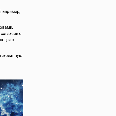
(например,
ловами,
 согласии с
ес, и с
ую желанную