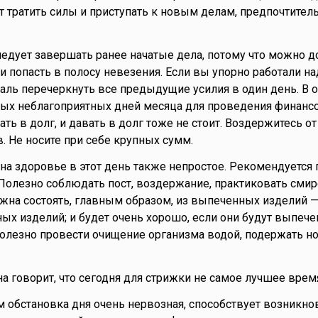
т тратить силы и приступать к новым делам, предпочтител
ледует завершать ранее начатые дела, потому что можно д
 попасть в полосу невезения. Если вы упорно работали над
аль перечеркнуть все предыдущие усилия в один день. В 
мых неблагоприятных дней месяца для проведения финанс
ть в долг, и давать в долг тоже не стоит. Воздержитесь о
 Не носите при себе крупных сумм.
на здоровье в этот день также непростое. Рекомендуется
 Полезно соблюдать пост, воздержание, практиковать смир
жна состоять, главным образом, из выпеченных изделий —
ных изделий; и будет очень хорошо, если они будут выпеч
олезно провести очищение организма водой, подержать но
а говорит, что сегодня для стрижки не самое лучшее врем
 обстановка дня очень нервозная, способствует возникн