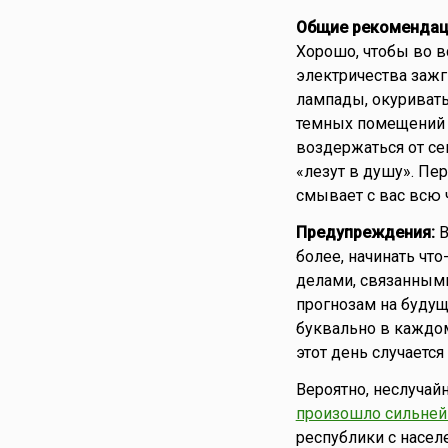
Общие рекомендац
Хорошо, чтобы во вс
электричества зажг
лампады, окуривать
темных помещений н
воздержаться от сек
«лезут в душу». Пе
смывает с вас всю 
Предупреждения:
В
более, начинать чт
делами, связанными
прогнозам на будущ
буквально в каждом
этот день случается
Вероятно, неслучай
произошло сильней
республики с насел