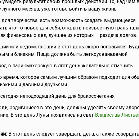
 увидеть результат своих прошлых действий. То, над чем 
е лунного месяца, уже готово войти в вашу жизнь.
 для творчества: есть возможность создать выдающееся
ть что-то новое для себя, открыть неизвестную грань тала
я финансовых дел, лучшее из которых — раздача долгов.
ий или недомогающий в этот день скоро поправится. Буд
ным и близким. Пища должна быть легкоусваиваемой.
од в парикмахерскую в этот день желательно отменить.
 время, которое самым лучшим образом подходит для об
изкими и давними друзьями.
о сегодня неподходящий день для бракосочетания.
ди, родившиеся в это день, должны уделять своему здо
ие. В это день Луны появились на свет
Владислав Листье
ии:
В этот день следует завершать дела, а также созерцать