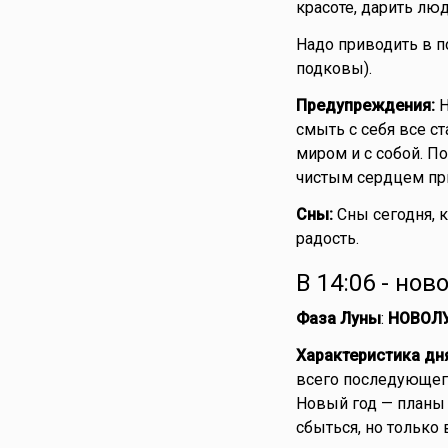
красоте, дарить люд
Надо приводить в п
подковы).
Предупреждения:
Н
смыть с себя все ст
миром и с собой. По
чистым сердцем при
Сны:
Сны сегодня, к
радость.
В 14:06 - но
Фаза Луны
:
НОВОЛ
Характеристика дн
всего последующего
Новый год — планы
сбыться, но только 