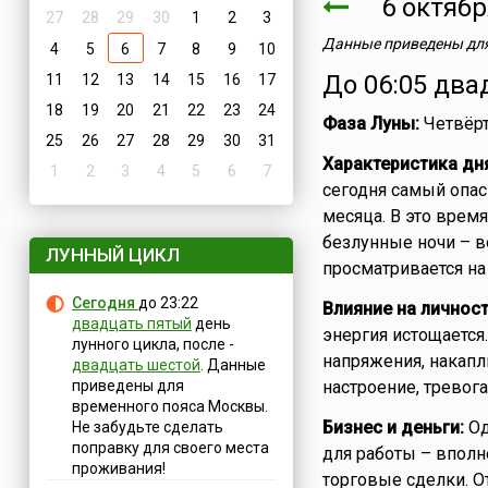
6 октяб
27
28
29
30
1
2
3
Данные приведены для
4
5
6
7
8
9
10
До 06:05 два
11
12
13
14
15
16
17
18
19
20
21
22
23
24
Фаза Луны:
Четвёрт
25
26
27
28
29
30
31
Характеристика дн
1
2
3
4
5
6
7
сегодня самый опас
месяца. В это врем
безлунные ночи – во
ЛУННЫЙ ЦИКЛ
просматривается на
Сегодня
до 23:22
Влияние на личност
двадцать пятый
день
энергия истощается
лунного цикла, после -
напряжения, накапл
двадцать шестой
. Данные
приведены для
настроение, тревога
временного пояса Москвы.
Бизнес и деньги:
Од
Не забудьте сделать
поправку для своего места
для работы – вполн
проживания!
торговые сделки. О