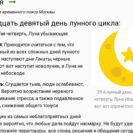
ря
 временного пояса Москвы.
дцать девятый день лунного цикла:
ая четверть, Луна убывающая.
я:
Приходится считаться с тем, что
ный из всех сложных дней лунного
я наступают
дни Гекаты
, чёрные
т-вот наступит новолуние, и Луна не
 небосводе.
ь:
Сгущается тьма, люди ослабевают,
. Вероятно возрастание нервного
29-й лунный день
ивание стресса, а также подавленное
четверть, Луна уб
, снижение общего тонуса.
вот-вот спрячется 
ин из самых неблагоприятных дней
е вероятно, что любые дела пойдут насмарку. Не будут уд
тложите переговоры: все слова, решения и обещания сегод