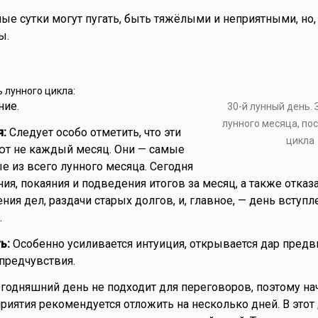
ые сутки могут пугать, быть тяжёлыми и неприятными, но, 
ы.
ь лунного цикла:
ие.
30-й лунный день.
лунного месяца, по
я:
Следует особо отметить, что эти
цикла
ют не каждый месяц. Они — самые
е из всего лунного месяца. Сегодня
я, покаяния и подведения итогов за месяц, а также отказа
ия дел, раздачи старых долгов, и, главное, — день вступл
.
ь:
Особенно усиливается интуиция, открывается дар предв
предчувствия.
годняшний день не подходит для переговоров, поэтому на
риятия рекомендуется отложить на несколько дней. В этот