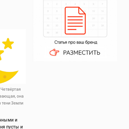
. Четвёртая
ывающая, она
в тени Земли
ачными и
ня пусты и