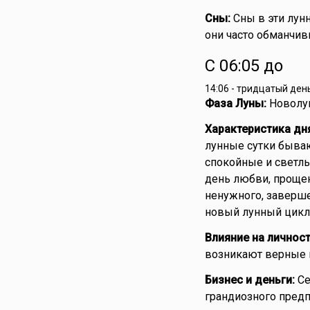
Сны:
Сны в эти лунн
они часто обманчив
С 06:05 до
14:06 - тридцатый ден
Фаза Луны:
Новолун
Характеристика дн
лунные сутки быва
спокойные и светлы
день любви, прощени
ненужного, завершен
новый лунный цикл
Влияние на личност
возникают верные 
Бизнес и деньги:
Се
грандиозного предп