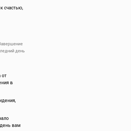
к счастью,
 Завершение
следний день
 от
ения в
идения,
чало
 день вам