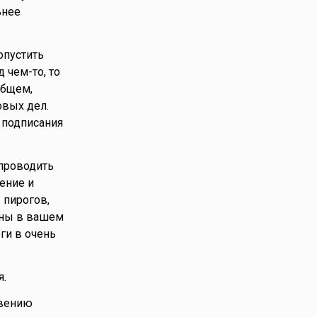
ьнее
опустить
 чем-то, то
общем,
овых дел.
т подписания
 проводить
ение и
 пирогов,
ены в вашем
ги в очень
я.
овению