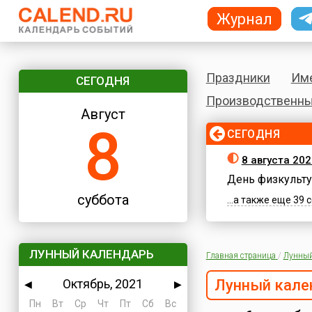
Журнал
Праздники
Им
СЕГОДНЯ
Производственны
Август
8
СЕГОДНЯ
8 августа 202
День физкульту
суббота
...а также еще 39
ЛУННЫЙ КАЛЕНДАРЬ
Главная страница
/
Лунный
Октябрь, 2021
Лунный кале
◀
▶
Пн
Вт
Ср
Чт
Пт
Сб
Вс