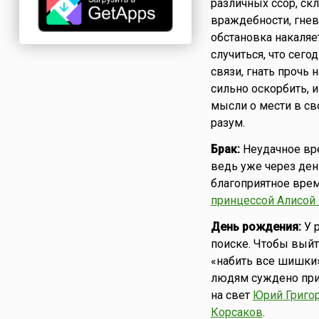
различных ссор, скл
враждебности, гнева
обстановка накаляе
случиться, что сег
связи, гнать прочь
сильно оскорбить, и
мысли о мести в св
разум.
Брак:
Неудачное вре
ведь уже через ден
благоприятное врем
принцессой Алисой
День рождения:
У р
поиске. Чтобы выйт
«набить все шишки» 
людям суждено прио
на свет
Юрий Григо
Корсаков
.