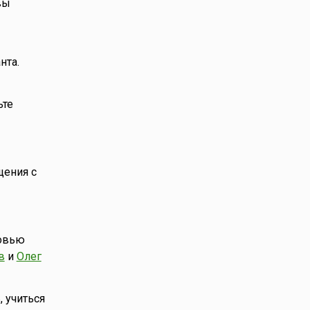
вы
нта.
ьте
щения с
ровью
в
и
Олег
, учиться