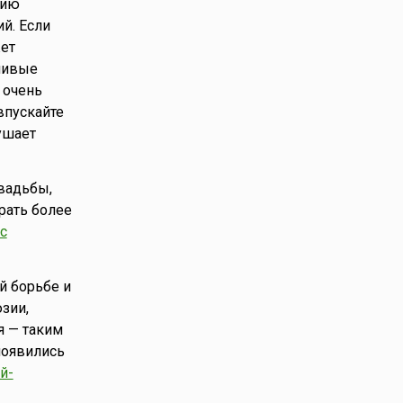
вию
й. Если
ет
ьшивые
 очень
впускайте
ушает
свадьбы,
рать более
с
й борьбе и
зии,
я — таким
появились
й-