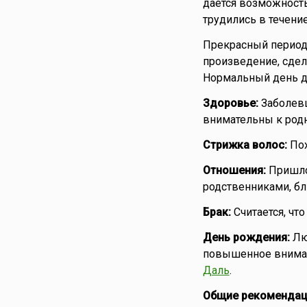
дается возможность
трудились в течени
Прекрасный период
произведение, сдела
Нормальный день дл
Здоровье:
Заболевш
внимательны к род
Стрижка волос:
Пох
Отношения:
Пришло
родственниками, бл
Брак:
Считается, чт
День рождения:
Лю
повышенное вниман
Даль
.
Общие рекомендац