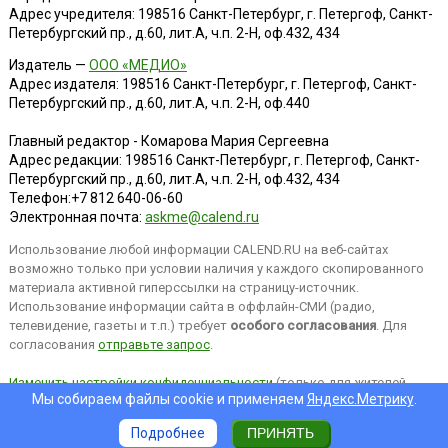
Адрес учредителя: 198516 Санкт-Петербург, г. Петергоф, Санкт-
Петербургский пр., д.60, лит.А, ч.п. 2-Н, оф.432, 434
Издатель —
ООО «МЕДИО»
Адрес издателя: 198516 Санкт-Петербург, г. Петергоф, Санкт-
Петербургский пр., д.60, лит.А, ч.п. 2-Н, оф.440
Главный редактор - Комарова Мария Сергеевна
Адрес редакции:
198516
Санкт-Петербург, г. Петергоф
,
Санкт-
Петербургский пр., д.60, лит.А, ч.п. 2-Н, оф.432, 434
Телефон:
+7 812 640-06-60
Электронная почта:
askme@calend.ru
Использование любой информации CALEND.RU на веб-сайтах
возможно только при условии наличия у каждого скопированного
материала активной гиперссылки на страницу-источник.
Использование информации сайта в оффлайн-СМИ (радио,
телевидение, газеты и т.п.) требует
особого согласования
. Для
согласования
отправьте запрос
.
Изменить настройки конфиденциальности
(только для жителей
Мы собираем файлы cookie и применяем
Яндекс.Метрику
.
EEA).
Подробнее
ПРИНЯТЬ