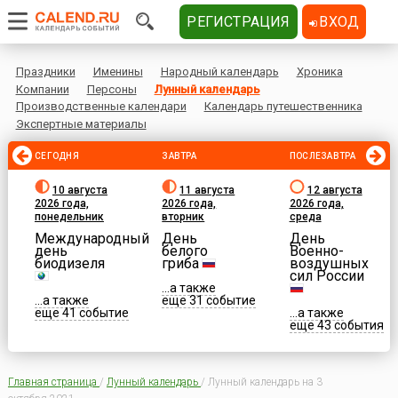
РЕГИСТРАЦИЯ
ВХОД
Праздники
Именины
Народный календарь
Хроника
Компании
Персоны
Лунный календарь
Производственные календари
Календарь путешественника
Экспертные материалы
СЕГОДНЯ
ЗАВТРА
ПОСЛЕЗАВТРА
10 августа
11 августа
12 августа
2026 года,
2026 года,
2026 года,
понедельник
вторник
среда
Международный
День
День
день
белого
Военно-
биодизеля
гриба
воздушных
сил России
...а также
...а также
еще 31 событие
еще 41 событие
...а также
еще 43 события
Главная страница
/
Лунный календарь
/
Лунный календарь на 3