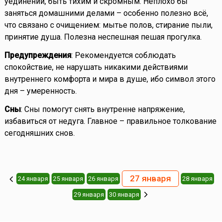
уединении, быть тихим и скромным. Неплохо бы
заняться домашними делами – особенно полезно всё,
что связано с очищением: мытье полов, стирание пыли,
принятие душа. Полезна неспешная пешая прогулка.
Предупреждения
: Рекомендуется соблюдать
спокойствие, не нарушать никакими действиями
внутреннего комфорта и мира в душе, ибо символ этого
дня – умеренность.
Сны
: Сны помогут снять внутренне напряжение,
избавиться от недуга. Главное – правильное толкование
сегодняшних снов.
27 января
24 января
25 января
26 января
28 января
29 января
30 января