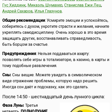
Гус Хиддинк
,
Микаэль Шумахер
,
Станислав Ежи Лец
,
Андрей Сахаров
,
Илья Глазунов
.
Общие рекомендации
: Усмирите эмоции и успокойтесь,
соберитесь с духом, укротите страсти и желания, начните
укреплять самодисциплину. Очень хорошо в это время
защищать других, восстанавливать справедливость,
быть борцом за счастье.
Предупреждения
: Нельзя поддаваться азарту:
позволять себе игры в тотализаторе, в казино, в карты и
тому подобные развлечения.
Сны
: Сны вещие. Можете увидеть в символическом
виде отражение проблемы, которую надо решить.
Иногда сон даёт и подсказку, как это сделать.
После 14:50 - шестнадцатый день лунного цикла:
Фаза Луны
: Третья
четверть,
ПОЛНОЛУНИЕ
.