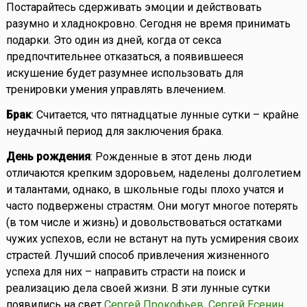
Постарайтесь сдерживать эмоции и действовать
разумно и хладнокровно. Сегодня не время принимать
подарки. Это один из дней, когда от секса
предпочтительнее отказаться, а появившееся
искушение будет разумнее использовать для
тренировки умения управлять влечением.
Брак
: Считается, что пятнадцатые лунные сутки – крайне
неудачный период для заключения брака.
День рождения
: Рожденные в этот день люди
отличаются крепким здоровьем, наделены долголетием
и талантами, однако, в школьные годы плохо учатся и
часто подвержены страстям. Они могут многое потерять
(в том числе и жизнь) и довольствоваться остатками
чужих успехов, если не встанут на путь усмирения своих
страстей. Лучший способ привлечения жизненного
успеха для них – направить страсти на поиск и
реализацию дела своей жизни. В эти лунные сутки
появились на свет
Сергей Прокофьев
,
Сергей Есенин
,