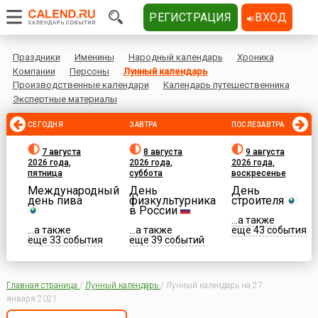
РЕГИСТРАЦИЯ
ВХОД
Праздники
Именины
Народный календарь
Хроника
Компании
Персоны
Лунный календарь
Производственные календари
Календарь путешественника
Экспертные материалы
СЕГОДНЯ
ЗАВТРА
ПОСЛЕЗАВТРА
7 августа
8 августа
9 августа
2026 года,
2026 года,
2026 года,
пятница
суббота
воскресенье
Международный
День
День
день пива
физкультурника
строителя
в России
...а также
...а также
...а также
еще 43 события
еще 33 события
еще 39 событий
Главная страница
/
Лунный календарь
/
Лунный календарь на 27
января 2021