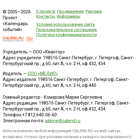
О проекте
Продвижение
Реклама
© 2005—2026
Контакты
Информеры
Проект
«Календарь
Условия использования сайта
событий»
Пользовательское соглашение
Политика конфиденциальности
Учредитель — ООО «Квантор»
Адрес учредителя: 198516 Санкт-Петербург, г. Петергоф, Санкт-
Петербургский пр., д.60, лит.А, ч.п. 2-Н, оф.432, 434
Издатель —
ООО «МЕДИО»
Адрес издателя: 198516 Санкт-Петербург, г. Петергоф, Санкт-
Петербургский пр., д.60, лит.А, ч.п. 2-Н, оф.440
Главный редактор - Комарова Мария Сергеевна
Адрес редакции:
198516
Санкт-Петербург, г. Петергоф
,
Санкт-
Петербургский пр., д.60, лит.А, ч.п. 2-Н, оф.432, 434
Телефон:
+7 812 640-06-60
Электронная почта:
askme@calend.ru
Использование любой информации CALEND.RU на веб-сайтах
возможно только при условии наличия у каждого скопированного