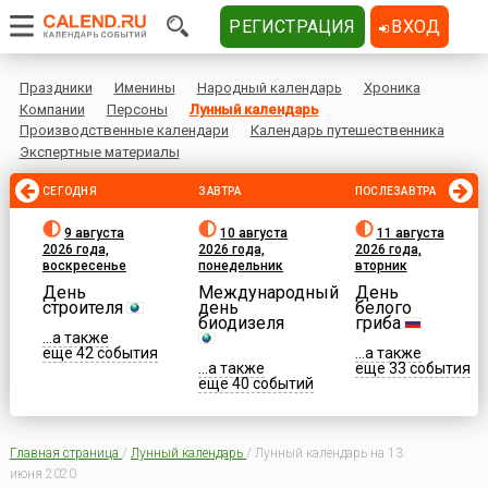
РЕГИСТРАЦИЯ
ВХОД
Праздники
Именины
Народный календарь
Хроника
Компании
Персоны
Лунный календарь
Производственные календари
Календарь путешественника
Экспертные материалы
СЕГОДНЯ
ЗАВТРА
ПОСЛЕЗАВТРА
9 августа
10 августа
11 августа
2026 года,
2026 года,
2026 года,
воскресенье
понедельник
вторник
День
Международный
День
строителя
день
белого
биодизеля
гриба
...а также
еще 42 события
...а также
...а также
еще 33 события
еще 40 событий
Главная страница
/
Лунный календарь
/
Лунный календарь на 13
июня 2020