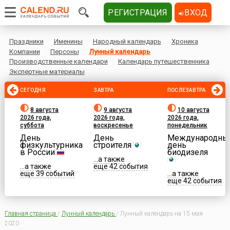
РЕГИСТРАЦИЯ
ВХОД
Праздники
Именины
Народный календарь
Хроника
Компании
Персоны
Лунный календарь
Производственные календари
Календарь путешественника
Экспертные материалы
СЕГОДНЯ
ЗАВТРА
ПОСЛЕЗАВТРА
8 августа
9 августа
10 августа
2026 года,
2026 года,
2026 года,
суббота
воскресенье
понедельник
День
День
Международны
физкультурника
строителя
день
в России
биодизеля
...а также
...а также
еще 42 события
еще 39 событий
...а также
еще 42 события
Главная страница
/
Лунный календарь
/
Лунный календарь на 15 мая
2020