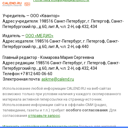
Учредитель — ООО «Квантор»
Адрес учредителя: 198516 Санкт-Петербург, г. Петергоф, Санкт-
Петербургский пр., д.60, лит.А, ч.п. 2-Н, оф.432, 434
Издатель —
ООО «МЕДИО»
Адрес издателя: 198516 Санкт-Петербург, г. Петергоф, Санкт-
Петербургский пр., д.60, лит.А, ч.п. 2-Н, оф.440
Главный редактор - Комарова Мария Сергеевна
Адрес редакции:
198516
Санкт-Петербург, г. Петергоф
,
Санкт-
Петербургский пр., д.60, лит.А, ч.п. 2-Н, оф.432, 434
Телефон:
+7 812 640-06-60
Электронная почта:
askme@calend.ru
Использование любой информации CALEND.RU на веб-сайтах
возможно только при условии наличия у каждого скопированного
материала активной гиперссылки на страницу-источник.
Использование информации сайта в оффлайн-СМИ (радио,
телевидение, газеты и т.п.) требует
особого согласования
. Для
согласования
отправьте запрос
.
Изменить настройки конфиденциальности
(только для жителей