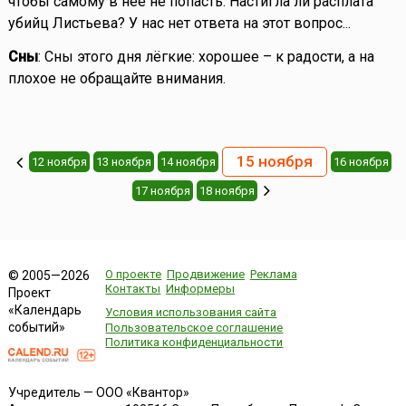
чтобы самому в неё не попасть. Настигла ли расплата
убийц Листьева? У нас нет ответа на этот вопрос...
Сны
: Сны этого дня лёгкие: хорошее – к радости, а на
плохое не обращайте внимания.
15 ноября
12 ноября
13 ноября
14 ноября
16 ноября
17 ноября
18 ноября
О проекте
Продвижение
Реклама
© 2005—2026
Контакты
Информеры
Проект
«Календарь
Условия использования сайта
событий»
Пользовательское соглашение
Политика конфиденциальности
Учредитель — ООО «Квантор»