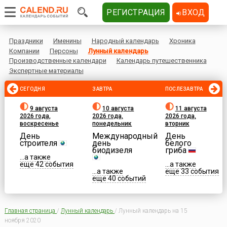
РЕГИСТРАЦИЯ
ВХОД
Праздники
Именины
Народный календарь
Хроника
Компании
Персоны
Лунный календарь
Производственные календари
Календарь путешественника
Экспертные материалы
СЕГОДНЯ
ЗАВТРА
ПОСЛЕЗАВТРА
9 августа
10 августа
11 августа
2026 года,
2026 года,
2026 года,
воскресенье
понедельник
вторник
День
Международный
День
строителя
день
белого
биодизеля
гриба
...а также
еще 42 события
...а также
...а также
еще 33 события
еще 40 событий
Главная страница
/
Лунный календарь
/
Лунный календарь на 15
ноября 2020