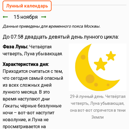
Лунный календарь
15 ноября
Данные приведены для временного пояса Москвы.
До 07:58 двадцать девятый день лунного цикла:
Фаза Луны:
Четвёртая
четверть, Луна убывающая.
Характеристика дня:
Приходится считаться с тем,
что сегодня самый опасный
из всех сложных дней
лунного месяца. В это
29-й лунный день. Четвёртая
время наступают
дни
четверть, Луна убывающая,
Гекаты
, чёрные безлунные
она вот-вот спрячется в тени
ночи – вот-вот наступит
Земли
новолуние, и Луна не
просматривается на