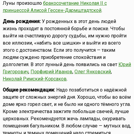
Луны произошло
бракосочетание Николая II с
принцессой Алисой Гессен-Дармштадтской
.
День рождения:
У рожденных в этот день людей
жизнь проходит в постоянной борьбе и поиске. Чтобы
выйти на счастливую дорогу судьбы, им нужно пройти
все иллюзии, «набить все шишки» и выйти из всего
этого с достоинством. Если это получится — таким
людям суждено приобретение спокойствия и
долголетия. В этот лунный день появились на свет
Юрий
Григорович
,
Порфирий Иванов
,
Олег Янковский
,
Николай Римский-Корсаков
.
Общие рекомендации:
Надо позаботиться о надёжной
защите от сложных энергий дня. Хорошо, чтобы во всём
доме ярко горел свет, и не было ни одного тёмного угла.
Кроме электричества зажгите побольше свечей, лучше
церковных. Рекомендуется жечь лампады, окуривать
помещения багульником. В любом случае — мутных вод,
темноты и темных помещений надо стремиться