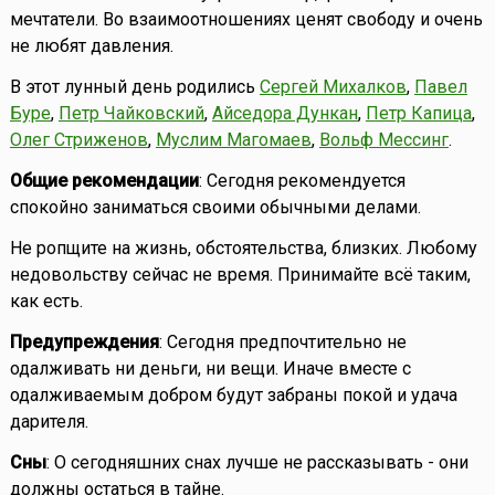
мечтатели. Во взаимоотношениях ценят свободу и очень
не любят давления.
В этот лунный день родились
Сергей Михалков
,
Павел
Буре
,
Петр Чайковский
,
Айседора Дункан
,
Петр Капица
,
Олег Стриженов
,
Муслим Магомаев
,
Вольф Мессинг
.
Общие рекомендации
: Сегодня рекомендуется
спокойно заниматься своими обычными делами.
Не ропщите на жизнь, обстоятельства, близких. Любому
недовольству сейчас не время. Принимайте всё таким,
как есть.
Предупреждения
: Сегодня предпочтительно не
одалживать ни деньги, ни вещи. Иначе вместе с
одалживаемым добром будут забраны покой и удача
дарителя.
Сны
: О сегодняшних снах лучше не рассказывать - они
должны остаться в тайне.