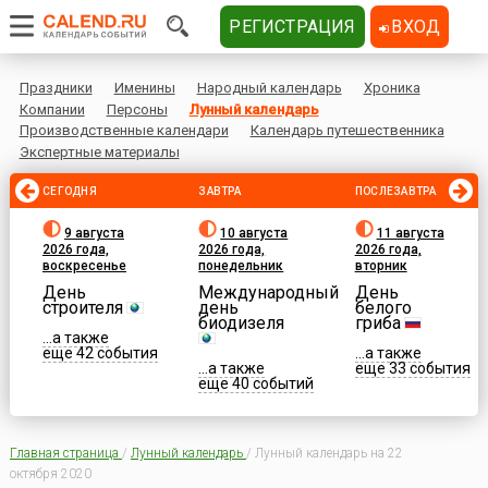
РЕГИСТРАЦИЯ
ВХОД
Праздники
Именины
Народный календарь
Хроника
Компании
Персоны
Лунный календарь
Производственные календари
Календарь путешественника
Экспертные материалы
СЕГОДНЯ
ЗАВТРА
ПОСЛЕЗАВТРА
9 августа
10 августа
11 августа
2026 года,
2026 года,
2026 года,
воскресенье
понедельник
вторник
День
Международный
День
строителя
день
белого
биодизеля
гриба
...а также
еще 42 события
...а также
...а также
еще 33 события
еще 40 событий
Главная страница
/
Лунный календарь
/
Лунный календарь на 22
октября 2020