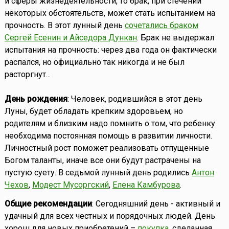
и сферы жизнедеятельности, то брак, при стечении
некоторых обстоятельств, может стать испытанием на
прочность. В этот лунный день
сочетались браком
Сергей Есенин и Айседора Дункан
. Брак не выдержал
испытания на прочность: через два года он фактически
распался, но официально так никогда и не был
расторгнут...
День рождения
: Человек, родившийся в этот день
Луны, будет обладать крепким здоровьем, но
родителям и близким надо помнить о том, что ребенку
необходима постоянная помощь в развитии личности.
Личностный рост поможет реализовать отпущенные
Богом таланты, иначе все они будут растрачены на
пустую суету. В седьмой лунный день родились
Антон
Чехов
,
Модест Мусоргский
,
Елена Камбурова
.
Общие рекомендации
: Сегодняшний день - активный и
удачный для всех честных и порядочных людей. День
хорош для новых приобретений –
покупка
, сделанная