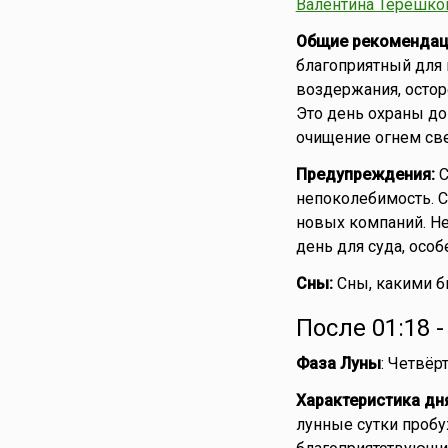
Валентина Терешко
Общие рекомендац
благоприятный для 
воздержания, остор
Это день охраны до
очищение огнем све
Предупреждения:
С
непоколебимость. С
новых компаний. Не
день для суда, осо
Сны:
Сны, какими бы
После 01:18 
Фаза Луны
: Четвёр
Характеристика дн
лунные сутки проб