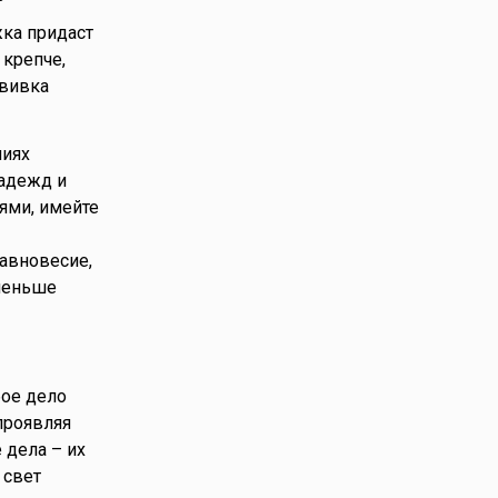
жка придаст
 крепче,
авивка
ниях
надежд и
ями, имейте
равновесие,
 меньше
бое дело
проявляя
 дела – их
 свет