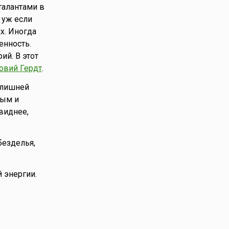
талантами в
 уж если
х. Иногда
енность.
й. В этот
овий Гердт
.
 лишней
ным и
виднее,
безделья,
 энергии.