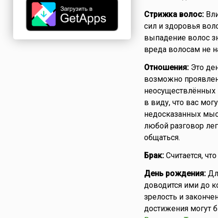
Стрижка волос:
Вли
сил и здоровья вол
выпадение волос зн
вреда волосам не н
Отношения:
Это ден
возможно проявлени
неосуществлённых п
в виду, что вас мо
недосказанных мысл
любой разговор лег
общаться.
Брак:
Считается, что
День рождения:
Для
доводится ими до к
зрелость и закончен
достижения могут б