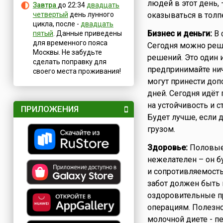
людей в этот день,
Завтра
до 22:34
двадцать
четвертый
день лунного
оказываться в толп
цикла, после -
двадцать
Бизнес и деньги:
В 
пятый
. Данные приведены
для временного пояса
Сегодня можно реш
Москвы. Не забудьте
решений. Это один 
сделать поправку для
предпринимайте нич
своего места проживания!
могут принести до
дней. Сегодня идёт
на устойчивость и 
ПРИЛОЖЕНИЯ
Будет лучше, если 
грузом.
Здоровье:
Половые 
нежелателен – он б
и сопротивляемость
забот должен быть 
оздоровительные пр
операциям. Полезно
молочной диете - п