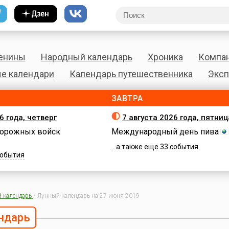
енины
Народный календарь
Хроника
Компа
е календари
Календарь путешественника
Эксп
ЗАВТРА
6 года, четверг
7 августа 2026 года, пятниц
орожных войск
Международный день пива
...а также еще 33 события
 события
 календарь
/
Лунный календарь на 27 июня 2019
ндарь