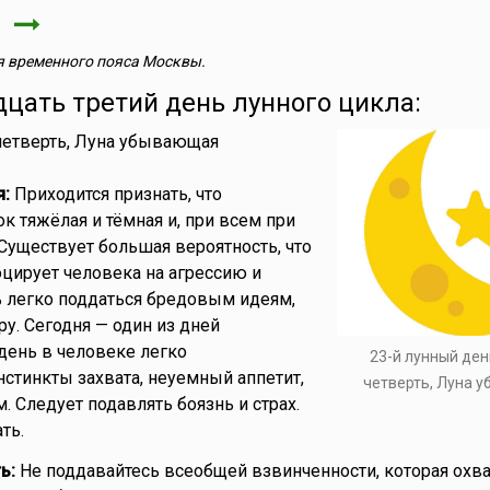
я
 временного пояса Москвы.
дцать третий день лунного цикла:
 четверть, Луна убывающая
я:
Приходится признать, что
ок тяжёлая и тёмная и, при всем при
 Существует большая вероятность, что
оцирует человека на агрессию и
нь легко поддаться бредовым идеям,
ру. Сегодня — один из дней
 день в человеке легко
23-й лунный ден
тинкты захвата, неуемный аппетит,
четверть, Луна 
. Следует подавлять боязнь и страх.
ть.
ь:
Не поддавайтесь всеобщей взвинченности, которая охв