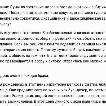
яние Луны на состояние волос в этот день отличное. Стри
осам. После нее волосы меньше секутся, становятся гуще и
ачительно сократится. Окрашивание и даже химическая з
анесут.
ь внутреннего стресса. В рабочих связях и личных отноше
е зависти, ревности, обиды, претензий из-за обманутых 
ланов. Если вы решите с кем-то поделиться своими мысл
гут неправильно понять. Поэтому лучше избегать намёков и
ей, в общем, не темнить. В этот день теряется душевное 
ко превращается в ссору и склоку. Старайтесь как можно
 день очень плох для брака.
 рожденных в этот день характерна цепкость, хватка, лю
онца. Они продвигаются по жизни, как бульдозер, во всем 
ность. Если у таких людей есть направленность на светлые
ыть великолепны. В этот день лунного цикла появились на