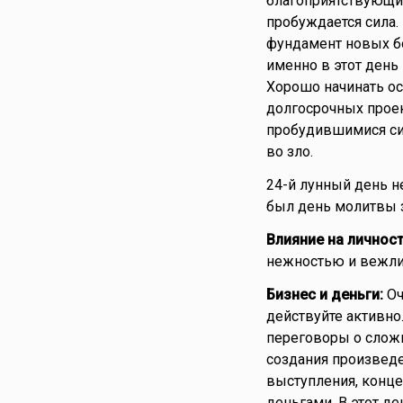
благоприятствующи
пробуждается сила.
фундамент новых б
именно в этот день
Хорошо начинать о
долгосрочных проек
пробудившимися сил
во зло.
24-й лунный день 
был день молитвы з
Влияние на личност
нежностью и вежлив
Бизнес и деньги:
Оч
действуйте активно
переговоры о сложн
создания произведе
выступления, конце
деньгами. В этот д