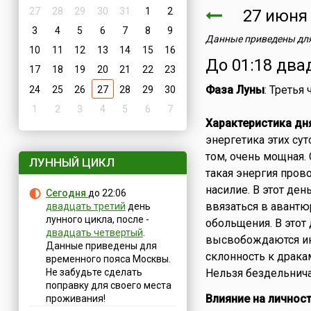
27
28
29
30
31
1
2
27 июн
3
4
5
6
7
8
9
Данные приведены для
10
11
12
13
14
15
16
До 01:18 два
17
18
19
20
21
22
23
Фаза Луны
: Третья
24
25
26
27
28
29
30
1
2
3
4
5
6
7
Характеристика дн
энергетика этих сут
том, очень мощная.
ЛУННЫЙ ЦИКЛ
такая энергия пров
насилие. В этот де
Сегодня
до 22:06
ввязаться в авантю
двадцать третий
день
лунного цикла, после -
обольщения. В этот
двадцать четвертый
.
высвобождаются инс
Данные приведены для
склонность к дракам
временного пояса Москвы.
Не забудьте сделать
Нельзя бездельнича
поправку для своего места
Влияние на личност
проживания!