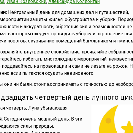
ва
,
Иван Козловский
,
Александра Коллонтай
.
ии:
Нейтральный день для домашних дел и путешествий,
мероприятий защиты жилья, обустройства и уборки. Период
ожности и аккуратности, обретения сил и возможностей це
ма, в котором следует проводить уборку и окропление свя
чи порогов, окуривание помещений багульником и тмином
охраняйте внутреннее спокойствие, проявляйте собранност
тарайтесь избегать многолюдных мероприятий, неизвестн
 поддавайтесь на провокации и сами не лезьте на рожон. 
бенно если пытаются осудить невиновного.
 они ни были, стоит воспринимать с точностью до наоборо
- двадцать четвертый день лунного цик
тая четверть, Луна убывающая
я:
Сегодня очень мощный день. В эти
уждаются силы природы,