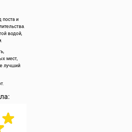
 поста и
лительства.
той водой,
.
ь,
ых мест,
Не лучший
т.
ла: