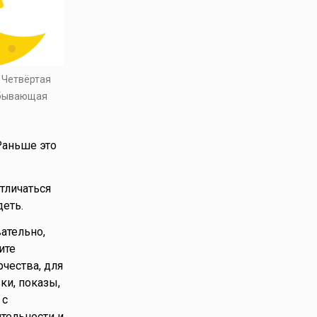
. Четвёртая
убывающая
Раньше это
тличаться
еть.
ательно,
ите
чества, для
ки, показы,
 с
ятельности и