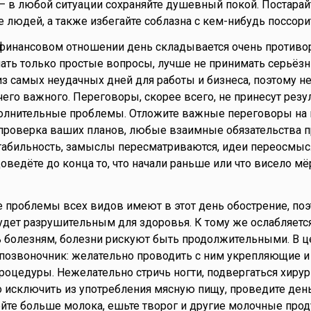
 — в любой ситуации сохраняйте душевный покой. Постарай
е людей, а также избегайте соблазна с кем-нибудь поссори
финансовом отношении день складывается очень противо
ать только простые вопросы, лучше не принимать серьёз
из самых неудачных дней для работы и бизнеса, поэтому н
его важного. Переговоры, скорее всего, не принесут резул
полнительные проблемы. Отложите важные переговоры на
 проверка ваших планов, любые взаимные обязательства 
стабильность, замыслы пересматриваются, идеи переосмыс
доведёте до конца то, что начали раньше или что висело м
проблемы всех видов имеют в этот день обострение, поэ
удет разрушительным для здоровья. К тому же ослабляетс
 болезням, болезни рискуют быть продолжительными. В ц
позвоночник: желательно проводить с ним укрепляющие и
оцедуры. Нежелательно стричь ногти, подвергаться хиру
 исключить из употребления мясную пищу, проведите день
ейте больше молока, ешьте творог и другие молочные прод