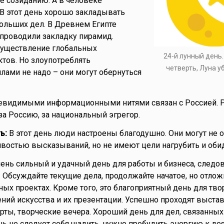
е созиданию. А в человеке
 В этот день хорошо закладывать
ольших дел. В Древнем Египте
 проводили закладку пирамид.
существление глобальных
24-й лунный день
тов. Но злоупотреблять
четверть, Луна 
ами не надо – они могут обернуться
невидимыми информационными нитями связан с Россией. 
а Россию, за национальный эгрегор.
ь:
В этот день люди настроены благодушно. Они могут не о
остью высказываний, но не имеют цели нагрубить и обид
ень сильный и удачный день для работы и бизнеса, следов
. Обсуждайте текущие дела, продолжайте начатое, но отлож
ых проектах. Кроме того, это благоприятный день для твор
ний искусства и их презентации. Успешно проходят выстав
рты, творческие вечера. Хороший день для дел, связанных
ень не следует себя щадить, нужно пробудить энергию к де