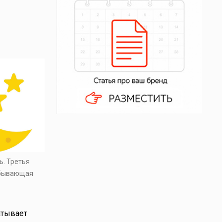
ь. Третья
убывающая
атывает