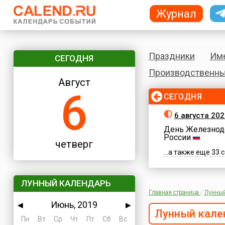
Журнал
Праздники
Им
СЕГОДНЯ
Производственны
Август
6
СЕГОДНЯ
6 августа 202
День Железнод
России
четверг
...а также еще 33
ЛУННЫЙ КАЛЕНДАРЬ
Главная страница
/
Лунный
Июнь, 2019
◀
▶
Лунный кале
Пн
Вт
Ср
Чт
Пт
Сб
Вс