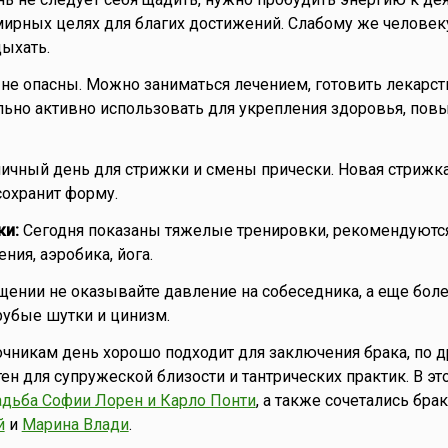
мирных целях для благих достижений. Слабому же человек
дыхать.
не опасны. Можно заниматься лечением, готовить лекарств
льно активно использовать для укрепления здоровья, по
ичный день для стрижки и смены прически. Новая стрижка
сохранит форму.
ки:
Сегодня показаны тяжелые тренировки, рекомендуютс
ния, аэробика, йога.
ении не оказывайте давление на собеседника, а еще бол
рубые шутки и цинизм.
чникам день хорошо подходит для заключения брака, по др
ен для супружеской близости и тантрических практик. В эт
адьба Софии Лорен и Карло Понти
, а также сочетались бра
й
и
Марина Влади
.