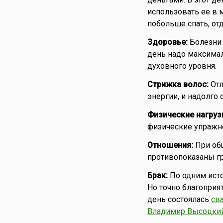
использовать ее в 
побольше спать, от
Здоровье:
Болезни 
день надо максима
духовного уровня.
Стрижка волос:
Отл
энергии, и надолго 
Физические нагруз
физические упражне
Отношения:
При общ
противопоказаны г
Брак:
По одним исто
Но точно благоприят
день состоялась
св
Владимир Высоцки