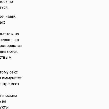
тесь не
ться.
речивый.
ных
е
ьтатов, но
 несколько
проверяются
ливаются.
ёртвым
тому секс
я иммунитет
ентре всех
ргическим
 на
укты.