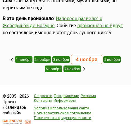
Сны
: Сны могут быть тяжёлыми, мучительными, но
верить им не надо.
В это день произошло
:
Наполеон развелся с
Жозефиной де Богарне
. Событие
произошло не вдруг
,
но состоялось именно в этот день лунного цикла.
4 ноября
1 ноября
2 ноября
3 ноября
5 ноября
6 ноября
7 ноября
О проекте
Продвижение
Реклама
© 2005—2026
Контакты
Информеры
Проект
«Календарь
Условия использования сайта
событий»
Пользовательское соглашение
Политика конфиденциальности