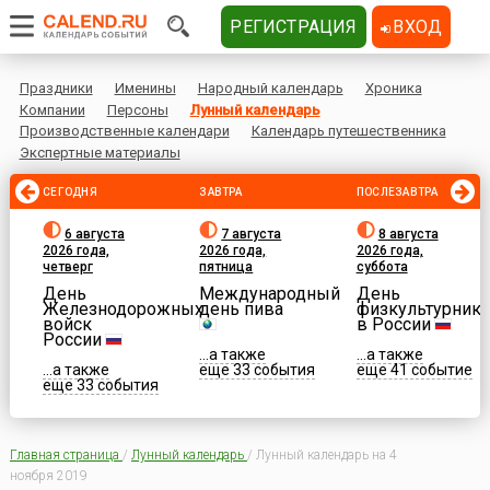
РЕГИСТРАЦИЯ
ВХОД
Праздники
Именины
Народный календарь
Хроника
Компании
Персоны
Лунный календарь
Производственные календари
Календарь путешественника
Экспертные материалы
СЕГОДНЯ
ЗАВТРА
ПОСЛЕЗАВТРА
6 августа
7 августа
8 августа
2026 года,
2026 года,
2026 года,
четверг
пятница
суббота
День
Международный
День
Железнодорожных
день пива
физкультурника
войск
в России
России
...а также
...а также
...а также
еще 33 события
еще 41 событие
еще 33 события
Главная страница
/
Лунный календарь
/
Лунный календарь на 4
ноября 2019