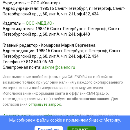
Учредитель — ООО «Квантор»
Адрес учредителя: 198516 Санкт-Петербург, г. Петергоф, Санкт-
Петербургский пр., д.60, лит.А, ч.п. 2-Н, оф.432, 434
Издатель —
ООО «МЕДИО»
Адрес издателя: 198516 Санкт-Петербург, г. Петергоф, Санкт-
Петербургский пр., д.60, лит.А, ч.п. 2-Н, оф.440
Главный редактор - Комарова Мария Сергеевна
Адрес редакции:
198516
Санкт-Петербург, г. Петергоф
,
Санкт-
Петербургский пр., д.60, лит.А, ч.п. 2-Н, оф.432, 434
Телефон:
+7 812 640-06-60
Электронная почта:
askme@calend.ru
Использование любой информации CALEND.RU на веб-сайтах
возможно только при условии наличия у каждого скопированного
материала активной гиперссылки на страницу-источник.
Использование информации сайта в оффлайн-СМИ (радио,
телевидение, газеты и т.п.) требует
особого согласования
. Для
согласования
отправьте запрос
.
Изменить настройки конфиденциальности
(только для жителей
Мы собираем файлы cookie и применяем
Яндекс.Метрику
.
EEA).
Подробнее
ПРИНЯТЬ