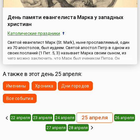
День памяти евангелиста Марка у западных
христиан
Католические праздники
Святой евангелист Марк (St. Mark), ныне прославляемый, один
из 70 апостолов, был иудеем. Святой апостол Петр в одном из
своих посланий (1 Пет. 5, 3) называет Марка своим сыном, из
чего можно заключить, что Марк был учеником Петра. Он
посылал Марка проповедовать Евангелие в разных городах и
странах. Последние апостольские подвиги Марка
А также в этот день 25 апреля:
принадлежали Александрии, где он и принял мученическую
смер...
Именины
Хроника
Дни городов
Все события
25 апреля
22 апреля
23 апреля
24 апреля
26 апреля
27 апреля
28 апреля