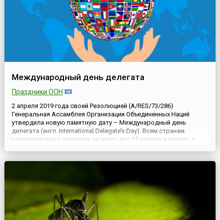
Международный день делегата
Праздники ООН
2 апреля 2019 года своей Резолюцией (A/RES/73/286)
Генеральная Ассамблея Организации Объединенных Наций
утвердила новую памятную дату – Международный день
делегата (англ. International Delegate’s Day). Всем странам
рекомендовано отмечать её ежегодно 25 апреля в память о
событии, произошедшем в этот день в 1945 году.В тот
исторический день, когда ещё грохотали взрывы, рвались
снаряды и гибли во...