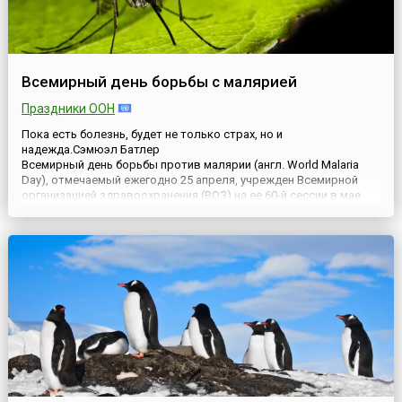
Всемирный день борьбы с малярией
Праздники ООН
Пока есть болезнь, будет не только страх, но и
надежда.Сэмюэл Батлер
Всемирный день борьбы против малярии (англ. World Malaria
Day), отмечаемый ежегодно 25 апреля, учрежден Всемирной
организацией здравоохранения (ВОЗ) на ее 60-й сессии в мае
2007 года. День посвящен пропаганде глобальных усилий по
обеспечению эффективной борьбы против малярии.Малярия —
группа опасных инфекционных за...