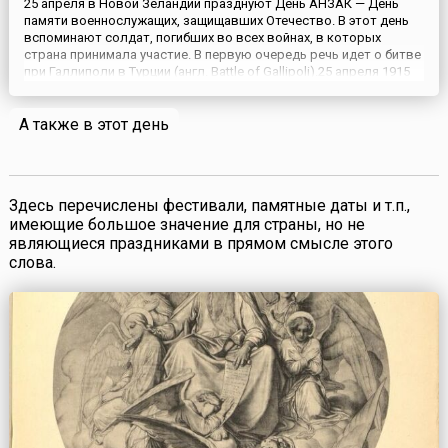
25 апреля в Новой Зеландии празднуют День АНЗАК — День
памяти военнослужащих, защищавших Отечество. В этот день
вспоминают солдат, погибших во всех войнах, в которых
страна принимала участие. В первую очередь речь идет о битве
при Галлиполи в Турции (англ. Battle of Gallipoli).25 апреля 1915
года в годы Первой мировой войны войска Новой Зеландии и
Австралии, именуемые АНЗАК (сокращенно от «Авс...
А также в этот день
Здесь перечислены фестивали, памятные даты и т.п.,
имеющие большое значение для страны, но не
являющиеся праздниками в прямом смысле этого
слова.