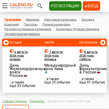
РЕГИСТРАЦИЯ
ВХОД
Праздники
Именины
Народный календарь
Хроника
Компании
Персоны
Лунный календарь
Производственные календари
Календарь путешественника
Экспертные материалы
СЕГОДНЯ
ЗАВТРА
ПОСЛЕЗАВТРА
6 августа
7 августа
8 августа
2026 года,
2026 года,
2026 года,
четверг
пятница
суббота
День
Международный
День
Железнодорожных
день пива
физкультурника
войск
в России
России
...а также
...а также
...а также
еще 33 события
еще 41 событие
еще 33 события
Главная страница
/
Праздники
/
Праздники 25 апреля 2026 года