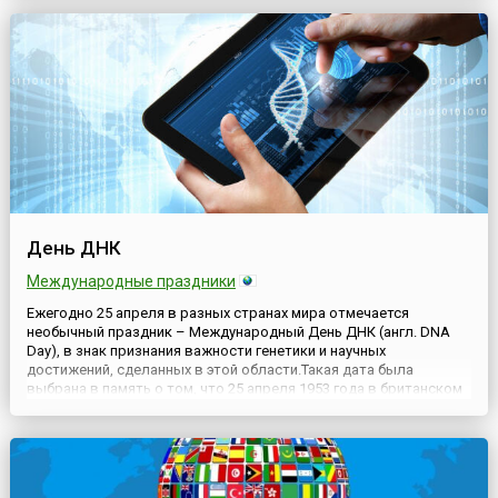
праздники, посвященные дочерям, а в мире — и вообще...
День ДНК
Международные праздники
Ежегодно 25 апреля в разных странах мира отмечается
необычный праздник – Международный День ДНК (англ. DNA
Day), в знак признания важности генетики и научных
достижений, сделанных в этой области.Такая дата была
выбрана в память о том, что 25 апреля 1953 года в британском
журнале Nature ученые Джеймс Уотсон и Фрэнсис Крик
совместно с Морисом Уилкинсом и Розалинд Франклин
опубликовали результаты...