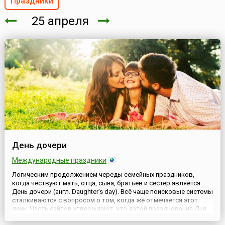
Праздники
25 апреля
День дочери
Международные праздники
Логическим продолжением череды семейных праздников,
когда чествуют мать, отца, сына, братьев и сестёр является
День дочери (англ. Daughter's day). Всё чаще поисковые системы
сталкиваются с вопросом о том, когда же отмечается этот
день. Часть сайтов утверждают, что датой празднования Дня
дочери является 25 апреля. Хотя в ряде стран существуют свои