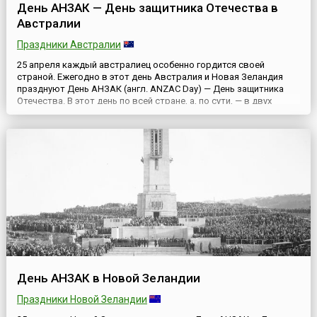
День АНЗАК — День защитника Отечества в
Австралии
Праздники Австралии
25 апреля каждый австралиец особенно гордится своей
страной. Ежегодно в этот день Австралия и Новая Зеландия
празднуют День АНЗАК (англ. ANZAC Day) — День защитника
Отечества. В этот день по всей стране, а, по сути, — в двух
странах, проходят торжественные церемонии памяти и
благодарности, посвященные всем мужчинам и женщинам,
погибшим в войнах.АНЗАК (ANZAC) — аббревиатура Australian
and New Z...
День АНЗАК в Новой Зеландии
Праздники Новой Зеландии