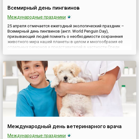
Всемирный день пингвинов
Международные праздники
25 апреля отмечается ежегодный экологический праздник –
Всемирный день пингвинов (англ. World Penguin Day),
призывающий людей помнить о необходимости сохранения
животного мира нашей планеты в целом и многообразия её
отдельных регионов и представителей в частности.Среди
животного многообразия Южного полушария есть необычная
птица, чьё место в природе этого региона играет очень
значимую роль. Та...
Международный день ветеринарного врача
Международные праздники