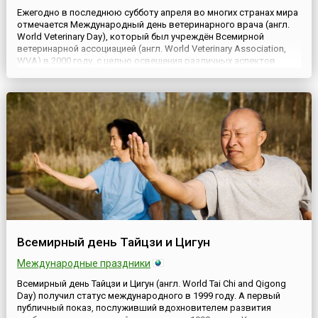
Ежегодно в последнюю субботу апреля во многих странах мира
отмечается Международный день ветеринарного врача (англ.
World Veterinary Day), который был учреждён Всемирной
ветеринарной ассоциацией (англ. World Veterinary Association,
WVA) в 2000 году, с целью освещения различных аспектов
работы ветеринаров по всему миру и повышения
осведомленность об их вкладе в улучшение здоровья и
благосостояния ж...
Всемирный день Тайцзи и Цигун
Международные праздники
Всемирный день Тайцзи и Цигун (англ. World Tai Chi and Qigong
Day) получил статус международного в 1999 году. А первый
публичный показ, послуживший вдохновителем развития