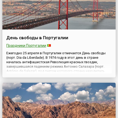
День свободы в Португалии
Праздники Португалии
Ежегодно 25 апреля в Португалии отмечается День свободы
(порт. Dia da Liberdade). В 1974 году в этот день в стране
началась антифашистская Революция красных гвоздик,
завершившаяся падением режима Антонио Салазара (порт.
António de Salazar), под гнетом которого страна находилась
более сорока лет. Кстати, восставшие не использовали
насилия для прихода к власти, поэтому революция считается
бескро...