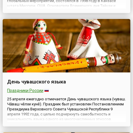
глобальных мероприятий, состоялся в 1998 году в Канзасе
штата Миссури, США. Основатели Всемирного дня Тайцзи и
Цигун — Билл Дуглас (англ. Bill Douglas) и Анжела Вон-Дуглас
(англ. Angela Wong-Douglas).На тот первый показ, устр...
День чувашского языка
Праздники России
25 апреля ежегодно отмечается День чувашского языка (чуваш.
Чăваш чĕлхи кунĕ). Праздник был установлен Постановлением
Президиума Верховного Совета Чувашской Республики 9
апреля 1992 года, с целью подчеркнуть самобытность и
уникальность языка одного из многочисленных этносов,
входящих в состав России, привлечь внимание к проблеме его
возможного исчезновения в связи с сокращением числа тех