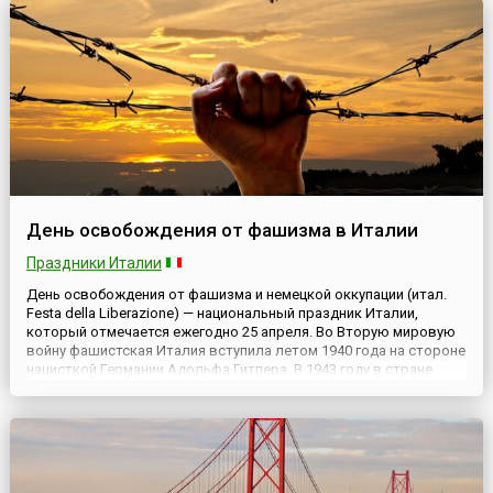
людей, ко...
День освобождения от фашизма в Италии
Праздники Италии
День освобождения от фашизма и немецкой оккупации (итал.
Festa della Liberazione) — национальный праздник Италии,
который отмечается ежегодно 25 апреля. Во Вторую мировую
войну фашистская Италия вступила летом 1940 года на стороне
нацисткой Германии Адольфа Гитлера. В 1943 году в стране
зародилось Сопротивление, и партизаны начали борьбу против
нацистов. 25 апреля 1945 года фашистский дикт...