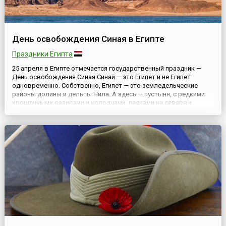
День освобождения Синая в Египте
Праздники Египта
25 апреля в Египте отмечается государственный праздник —
День освобождения Синая.Синай — это Египет и не Египет
одновременно. Собственно, Египет — это земледельческие
районы долины и дельты Нила. А здесь — пустыня, с редкими
крошечными оазисами и колодцами, песками на севере и
горами на юге. Кстати будет сказать, что Синай, в отличие от
остальной территории Египта, лежит в Азии, а не в Африке....