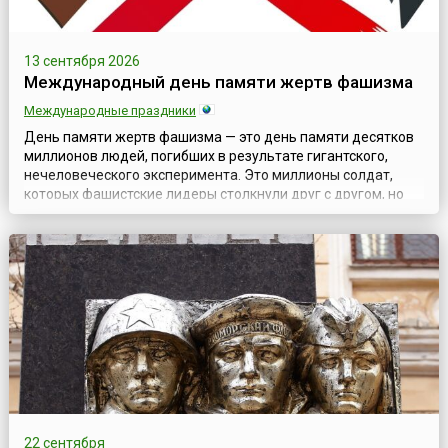
13 сентября 2026
Международный день памяти жертв фашизма
Международные праздники
День памяти жертв фашизма — это день памяти десятков
миллионов людей, погибших в результате гигантского,
нечеловеческого эксперимента. Это миллионы солдат,
которых фашистские лидеры столкнули друг с другом, но
ещё больше — мирных жителей, которые погибали под
бомбами, в концлагерях, от болезней и от голода.В 1962
году было принято решение считать каждое второе
воскресенье сентября Международны...
22 сентября