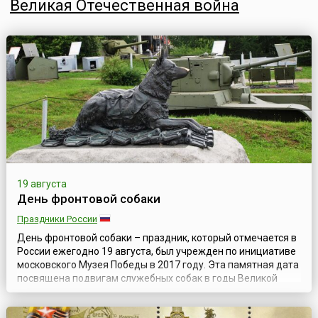
Великая Отечественная война
19 августа
День фронтовой собаки
Праздники России
День фронтовой собаки – праздник, который отмечается в
России ежегодно 19 августа, был учрежден по инициативе
московского Музея Победы в 2017 году. Эта памятная дата
посвящена подвигам служебных собак в годы Великой
Отечественной войны, вкладу и преданности четвероногих
друзей, которые наравне с людьми проявили стойкость,