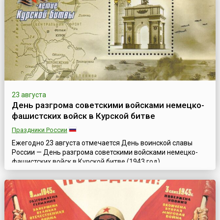
мужество и героизм, приближая День Победы над
фашизмом. Дата 19 августа ...
23 августа
День разгрома советскими войсками немецко-
фашистских войск в Курской битве
Праздники России
Ежегодно 23 августа отмечается День воинской славы
России — День разгрома советскими войсками немецко-
фашистских войск в Курской битве (1943 год),
установленный Федеральным законом № 32-ФЗ от 13
марта 1995 года «О днях воинской славы (победных днях)
России».Курская битва явилась решающей в обеспечении
коренного перелома в ходе Великой Отечественной войны
и одной из крупнейших битв Второй миров...