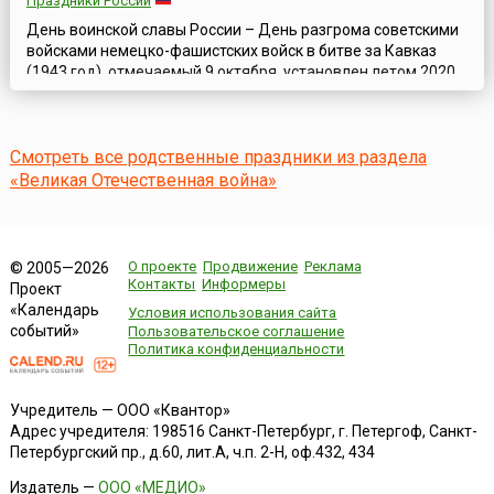
Праздники России
День воинской славы России – День разгрома советскими
войсками немецко-фашистских войск в битве за Кавказ
(1943 год), отмечаемый 9 октября, установлен летом 2020
года. Соответствующие поправки в Федеральный закон «О
днях воинской славы и памятных датах России» были
внесены Указом Президента РФ № 284-ФЗ от 31 июля 2020
Смотреть все родственные праздники из раздела
года. Битва за Кавказ, длившаяся с 25 июля 1942 года по 9
октября 1943 года,...
«Великая Отечественная война»
О проекте
Продвижение
Реклама
© 2005—2026
Контакты
Информеры
Проект
«Календарь
Условия использования сайта
событий»
Пользовательское соглашение
Политика конфиденциальности
Учредитель — ООО «Квантор»
Адрес учредителя: 198516 Санкт-Петербург, г. Петергоф, Санкт-
Петербургский пр., д.60, лит.А, ч.п. 2-Н, оф.432, 434
Издатель —
ООО «МЕДИО»