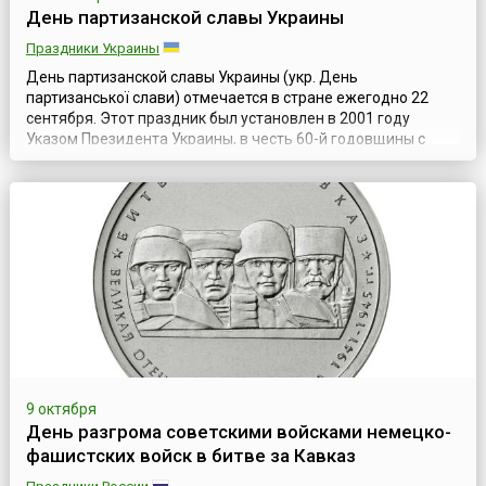
День партизанской славы Украины
Праздники Украины
День партизанской славы Украины (укр. День
партизанської слави) отмечается в стране ежегодно 22
сентября. Этот праздник был установлен в 2001 году
Указом Президента Украины, в честь 60-й годовщины с
начала подпольно-партизанского движения на Украине в
годы Великой Отечественной войны, и отмечается как дань
всенародного уважения к тем, кто в суровое военное время
боролся с фашистами в глубокому...
9 октября
День разгрома советскими войсками немецко-
фашистских войск в битве за Кавказ