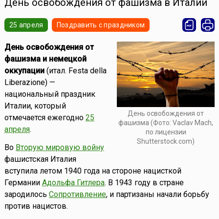
День освобождения от фашизма в Италии
25 апреля
Поздравить с праздником
День освобождения от
фашизма и немецкой
оккупации
(итал. Festa della
Liberazione) —
национальный праздник
Италии, который
День освобождения от
отмечается ежегодно
25
фашизма (Фото: Vaclav Mach,
апреля
.
по лицензии
Shutterstock.com)
Во
Вторую мировую войну
фашистская Италия
вступила летом 1940 года на стороне нацисткой
Германии
Адольфа Гитлера
. В 1943 году в стране
зародилось
Сопротивление
, и партизаны начали борьбу
против нацистов.