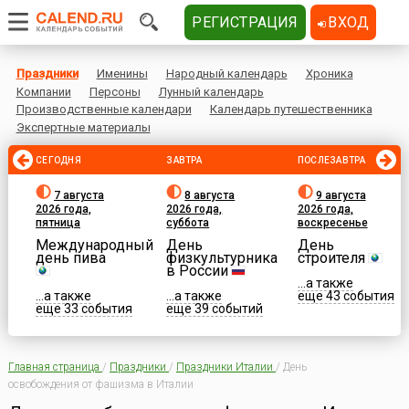
РЕГИСТРАЦИЯ
ВХОД
Праздники
Именины
Народный календарь
Хроника
Компании
Персоны
Лунный календарь
Производственные календари
Календарь путешественника
Экспертные материалы
СЕГОДНЯ
ЗАВТРА
ПОСЛЕЗАВТРА
7 августа
8 августа
9 августа
2026 года,
2026 года,
2026 года,
пятница
суббота
воскресенье
Международный
День
День
день пива
физкультурника
строителя
в России
...а также
...а также
...а также
еще 43 события
еще 33 события
еще 39 событий
Главная страница
/
Праздники
/
Праздники Италии
/
День
освобождения от фашизма в Италии