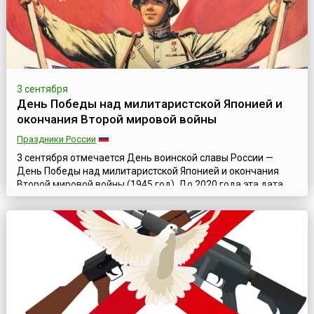
3 сентября
День Победы над милитаристской Японией и
окончания Второй мировой войны
Праздники России
3 сентября отмечается День воинской славы России —
День Победы над милитаристской Японией и окончания
Второй мировой войны (1945 год). До 2020 года эта дата,
как День окончания Второй мировой войны, отмечалась 2
сентября, согласно Федеральному закону «О внесении
изменений в статью 1(1) Федерального закона «О днях
воинской славы и памятных датах России»» от 23 июля
2010 года. Но в апреле 2020 г...