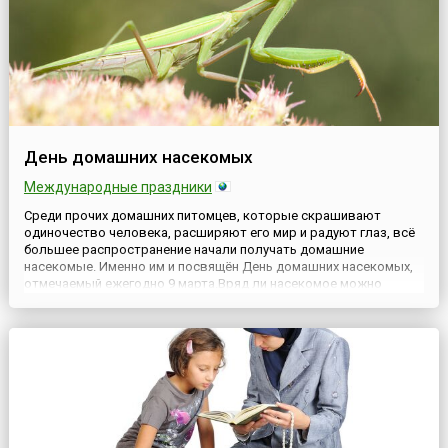
День домашних насекомых
Международные праздники
Среди прочих домашних питомцев, которые скрашивают
одиночество человека, расширяют его мир и радуют глаз, всё
большее распространение начали получать домашние
насекомые. Именно им и посвящён День домашних насекомых,
отмечаемый ежегодно 9 марта.Вряд ли насекомое можно
назвать другом человека в том же смысле, который мы
вкладываем в это понятие по отношению, скажем, к собакам
или кошкам. Однако,...