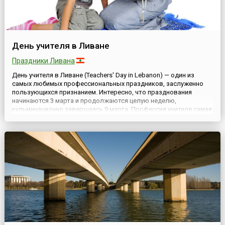
День учителя в Ливане
Праздники Ливана
День учителя в Ливане (Teachers' Day in Lebanon) — один из
самых любимых профессиональных праздников, заслуженно
пользующихся признанием. Интересно, что празднования
начинаются 3 марта и продолжаются целую неделю,
кульминационно завершаясь 9 марта. Профессия учителя самая
сложная, самая гуманная, самая добрая и самая нужная, потому
что учитель призван создавать и совершенствовать
человека....