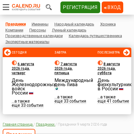
РЕГИСТРАЦИЯ
ВХОД
Праздники
Именины
Народный календарь
Хроника
Компании
Персоны
Лунный календарь
Производственные календари
Календарь путешественника
Экспертные материалы
СЕГОДНЯ
ЗАВТРА
ПОСЛЕЗАВТРА
6 августа
7 августа
8 августа
2026 года,
2026 года,
2026 года,
четверг
пятница
суббота
День
Международный
День
Железнодорожных
день пива
физкультурника
войск
в России
России
...а также
...а также
...а также
еще 33 события
еще 41 событие
еще 33 события
Главная страница
/
Праздники
/
Праздники 9 марта 2026 года