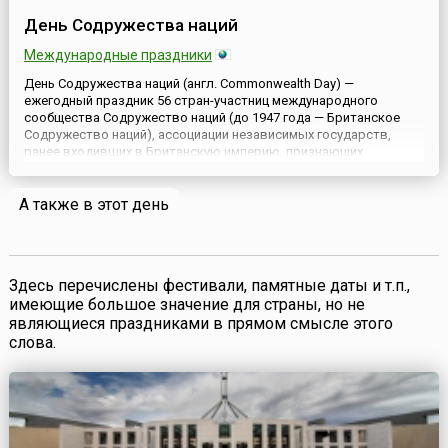
День Содружества наций
Международные праздники
День Содружества наций (англ. Commonwealth Day) —
ежегодный праздник 56 стран-участниц международного
сообщества Содружество наций (до 1947 года — Британское
Содружество наций), ассоциации независимых государств,
ранее входивших в Британскую империю, признающих
британского монарха в качестве символа свободного
единения. День Содружества наций отмечается во второй
А также в этот день
понедельник марта и каждый год пос...
Здесь перечислены фестивали, памятные даты и т.п.,
имеющие большое значение для страны, но не
являющиеся праздниками в прямом смысле этого
слова.