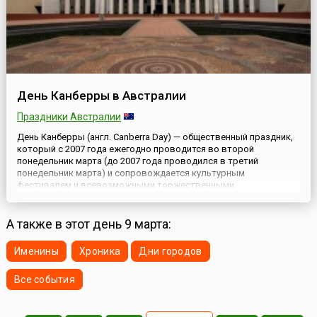
День Канберры в Австралии
Праздники Австралии
День Канберры (англ. Canberra Day) — общественный праздник,
который с 2007 года ежегодно проводится во второй
понедельник марта (до 2007 года проводился в третий
понедельник марта) и сопровождается культурным
фестивалем и всевозможными торжественными
мероприятиями. Таким образом австралийцы отмечают день,
когда столица страны получила свое имя. Для Австралийской
столичной территории, АСТ (англ. Au...
А также в этот день 9 марта:
Именины
Хроника
Дни городов
Все события