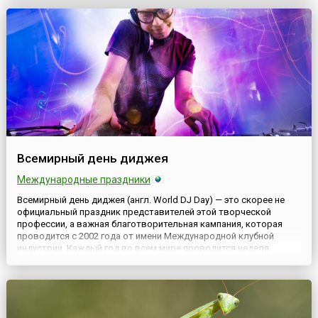
воспринимали всерьёз, подвергали критике, называли
чудаками. ...
Всемирный день диджея
Международные праздники
Всемирный день диджея (англ. World DJ Day) — это скорее не
официальный праздник представителей этой творческой
профессии, а важная благотворительная кампания, которая
проводится с 2002 года от имени Международной клубной
индустрии. Каждый год во всем мире проводится неделя
благотворительных акций в помощь детским организациям, а их
кульминацией является 9 марта — Всемирный день
диджея.Перв...