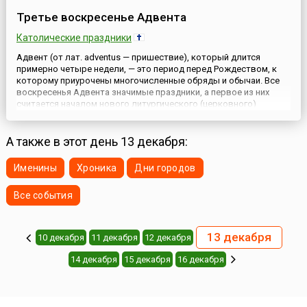
Третье воскресенье Адвента
Католические праздники
Адвент (от лат. adventus — пришествие), который длится
примерно четыре недели, — это период перед Рождеством, к
которому приурочены многочисленные обряды и обычаи. Все
воскресенья Адвента значимые праздники, а первое из них
считается началом нового литургического (церковного)
года.Третьему воскресенью Адвента предшествуют первое и
второе воскресенья, которые наполнены соответствующими
обыч...
А также в этот день 13 декабря:
Именины
Хроника
Дни городов
Все события
13 декабря
10 декабря
11 декабря
12 декабря
14 декабря
15 декабря
16 декабря