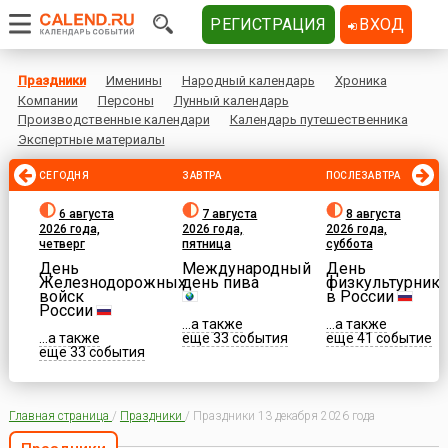
РЕГИСТРАЦИЯ
ВХОД
Праздники
Именины
Народный календарь
Хроника
Компании
Персоны
Лунный календарь
Производственные календари
Календарь путешественника
Экспертные материалы
СЕГОДНЯ
ЗАВТРА
ПОСЛЕЗАВТРА
6 августа
7 августа
8 августа
2026 года,
2026 года,
2026 года,
четверг
пятница
суббота
День
Международный
День
Железнодорожных
день пива
физкультурника
войск
в России
России
...а также
...а также
...а также
еще 33 события
еще 41 событие
еще 33 события
Главная страница
/
Праздники
/
Праздники 13 декабря 2026 года