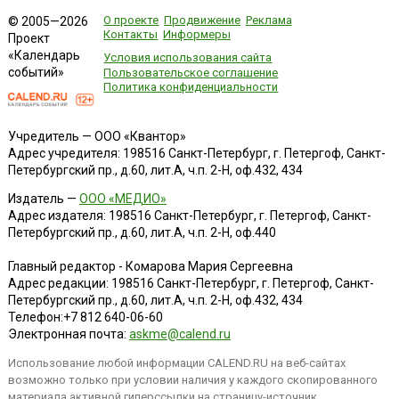
О проекте
Продвижение
Реклама
© 2005—2026
Контакты
Информеры
Проект
«Календарь
Условия использования сайта
событий»
Пользовательское соглашение
Политика конфиденциальности
Учредитель — ООО «Квантор»
Адрес учредителя: 198516 Санкт-Петербург, г. Петергоф, Санкт-
Петербургский пр., д.60, лит.А, ч.п. 2-Н, оф.432, 434
Издатель —
ООО «МЕДИО»
Адрес издателя: 198516 Санкт-Петербург, г. Петергоф, Санкт-
Петербургский пр., д.60, лит.А, ч.п. 2-Н, оф.440
Главный редактор - Комарова Мария Сергеевна
Адрес редакции:
198516
Санкт-Петербург, г. Петергоф
,
Санкт-
Петербургский пр., д.60, лит.А, ч.п. 2-Н, оф.432, 434
Телефон:
+7 812 640-06-60
Электронная почта:
askme@calend.ru
Использование любой информации CALEND.RU на веб-сайтах
возможно только при условии наличия у каждого скопированного
материала активной гиперссылки на страницу-источник.