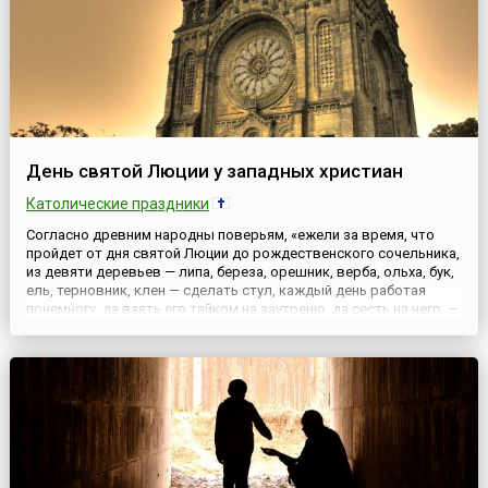
День святой Люции у западных христиан
Католические праздники
Согласно древним народны поверьям, «ежели за время, что
пройдет от дня святой Люции до рождественского сочельника,
из девяти деревьев — липа, береза, орешник, верба, ольха, бук,
ель, терновник, клен — сделать стул, каждый день работая
понемногу, да взять его тайком на заутреню, да сесть на него, —
увидишь то, что скрыто от других: женщин, которые
преклоняют колена, повернувшись спиной к алтарю. Эт...