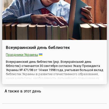
построении системы ...
Всеукраинский день библиотек
Праздники Украины
Всеукраинский день библиотек (укр. Всеукраїнський день
бібліотек) отмечается 30 сентября согласно Указу Президента
Украины № 471/98 от 14 мая 1998 года, учитывая большой вклад
библиотек Украины в развитие отечественного образования,
науки и культуры, необходимость дальнейшего повышение их
роли в жизни общества и поддерживая инициативу
библиотечной общественности.Первые библиотеки в Киевской
А также в этот день
Ру...