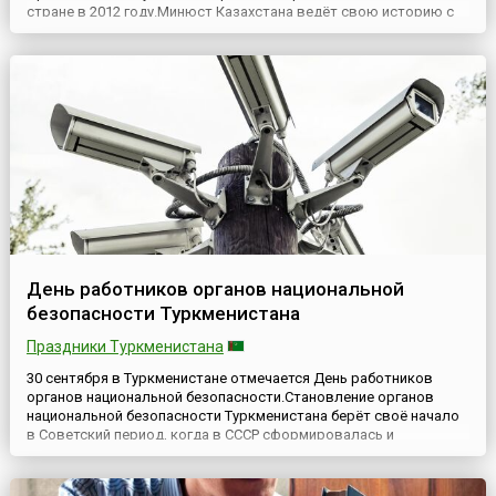
стране в 2012 году.Минюст Казахстана ведёт свою историю с
начала 20 века, когда в трудные годы, последовавшие за
Октябрьской революцией 1917 года и Гражданской войной,
начала формироваться система юстиции будущего
государства...
День работников органов национальной
безопасности Туркменистана
Праздники Туркменистана
30 сентября в Туркменистане отмечается День работников
органов национальной безопасности.Становление органов
национальной безопасности Туркменистана берёт своё начало
в Советский период, когда в СССР сформировалась и
действовала одна из сильнейших силовых структур в мире –
КГБ. Многие принципы и опыт работы Комитета
Государственной Безопасности СССР были взяты за основу при