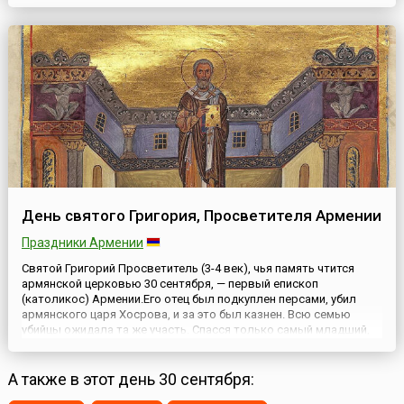
вдова София (София значит премудрость). У нее были три
дочери, Вера, Надежда и Любовь, носившие имена трех главных
христианских добродетелей. Будучи глубоко верующей
христианкой, ...
День святого Григория, Просветителя Армении
Праздники Армении
Святой Григорий Просветитель (3-4 век), чья память чтится
армянской церковью 30 сентября, — первый епископ
(католикос) Армении.Его отец был подкуплен персами, убил
армянского царя Хосрова, и за это был казнен. Всю семью
убийцы ожидала та же участь. Спасся только самый младший,
нареченный вскоре при крещении Григорием. Кормилица-
христианка успела унести мальчика в Кесарию Каппадокийскую,
где то...
А также в этот день 30 сентября: