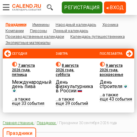
РЕГИСТРАЦИЯ
ВХОД
Праздники
Именины
Народный календарь
Хроника
Компании
Персоны
Лунный календарь
Производственные календари
Календарь путешественника
Экспертные материалы
СЕГОДНЯ
ЗАВТРА
ПОСЛЕЗАВТРА
7 августа
8 августа
9 августа
2026 года,
2026 года,
2026 года,
пятница
суббота
воскресенье
Международный
День
День
день пива
физкультурника
строителя
в России
...а также
...а также
...а также
еще 43 события
еще 33 события
еще 39 событий
Главная страница
/
Праздники
/
Праздники 30 сентября 2026 года
Праздники