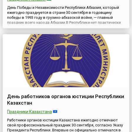
День Победы и Независимости Республики Абхазия, который
ежегодно празднуется в стране 30 сентября в годовщину
победы в 1993 году в грузино-абхазской войне, — главный
праздник всего народа Абхазии.В Республике нет практически
ни одной семьи, где бы этот праздник не отмечали со слезами
на глазах. Этот день в истории Абхазии знаковый, он знаменует
окончание абхазско-грузинской войны в 1993 году. ...
День работников органов юстиции Республики
Казахстан
Праздники Казахстана
Работники органов юстиции Казахстана ежегодно отмечают
свой профессиональный праздник 30 сентября, согласно Указу
Президента Республики. Впервые он официально отмечался в