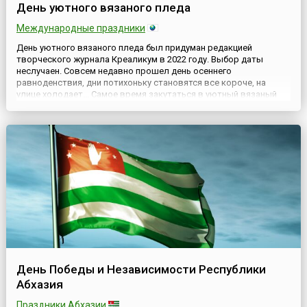
День уютного вязаного пледа
Международные праздники
День уютного вязаного пледа был придуман редакцией
творческого журнала Креаликум в 2022 году. Выбор даты
неслучаен. Совсем недавно прошел день осеннего
равноденствия, дни потихоньку становятся все короче, на
улице холодает... Самое время закутаться в уютный вязаный
плед!Каждое время прекрасно по-своему, и осень волшебна
своим особым настроением. Она приглашает нас немного
замедлиться, обустрои...
День Победы и Независимости Республики
Абхазия
Праздники Абхазии