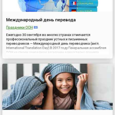
Международный день перевода
Праздники ООН
Ежегодно 30 сентября во многих странах отмечается
профессиональный праздник устных и письменных
переводчиков — Международный день переводчика (англ.
International Translation Day).В 2017 году Генеральная ассамблея
ООН на своем очередном заседании единогласно приняла
Резолюцию (A/RES/71/288), в которой признаётся роль
профессионального перевода в объединении народов, в
содействии миру, понимани...