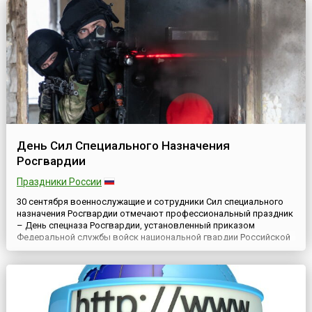
изменений в статью 1.1 ФЗ «О днях воинской славы и памятных
датах России» в сентябре 2023 года. Государственная Ду...
День Сил Специального Назначения
Росгвардии
Праздники России
30 сентября военнослужащие и сотрудники Сил специального
назначения Росгвардии отмечают профессиональный праздник
– День спецназа Росгвардии, установленный приказом
Федеральной службы войск национальной гвардии Российской
Федерации от 8 ноября 2017 года № 472. Первое подразделение,
которое принято считать прообразом современного спецназа
Росгвардии, было сформировано приказом НКВД СССР в 1941 ...