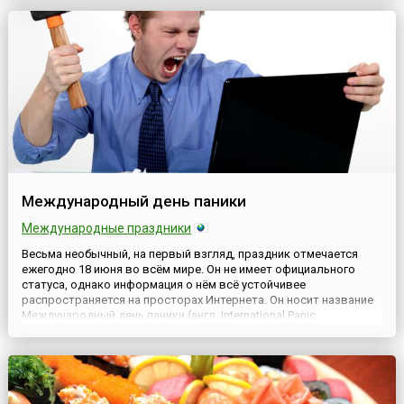
Speech) – дата, учреждённая Генеральной Ассамблеей
Организации Объединенных Наций в 2021 году. Этот день
напоминает нам о том, что слова могут...
Международный день паники
Международные праздники
Весьма необычный, на первый взгляд, праздник отмечается
ежегодно 18 июня во всём мире. Он не имеет официального
статуса, однако информация о нём всё устойчивее
распространяется на просторах Интернета. Он носит название
Международный день паники (англ. International Panic
Day).Впервые услышав такое необычное название праздника,
человек может всерьёз озадачиться в попытке понять, что же
празднуе...