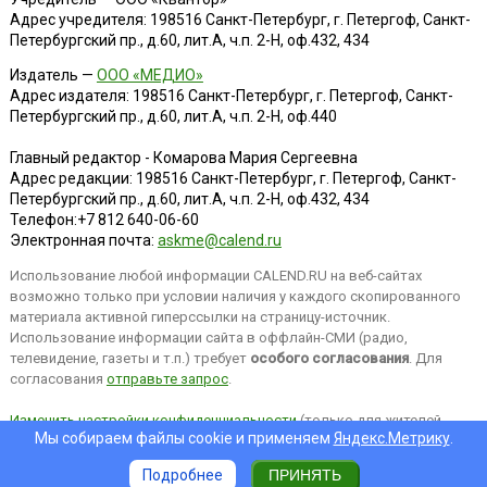
Адрес учредителя: 198516 Санкт-Петербург, г. Петергоф, Санкт-
Петербургский пр., д.60, лит.А, ч.п. 2-Н, оф.432, 434
Издатель —
ООО «МЕДИО»
Адрес издателя: 198516 Санкт-Петербург, г. Петергоф, Санкт-
Петербургский пр., д.60, лит.А, ч.п. 2-Н, оф.440
Главный редактор - Комарова Мария Сергеевна
Адрес редакции:
198516
Санкт-Петербург, г. Петергоф
,
Санкт-
Петербургский пр., д.60, лит.А, ч.п. 2-Н, оф.432, 434
Телефон:
+7 812 640-06-60
Электронная почта:
askme@calend.ru
Использование любой информации CALEND.RU на веб-сайтах
возможно только при условии наличия у каждого скопированного
материала активной гиперссылки на страницу-источник.
Использование информации сайта в оффлайн-СМИ (радио,
телевидение, газеты и т.п.) требует
особого согласования
. Для
согласования
отправьте запрос
.
Изменить настройки конфиденциальности
(только для жителей
Мы собираем файлы cookie и применяем
Яндекс.Метрику
.
EEA).
Подробнее
ПРИНЯТЬ