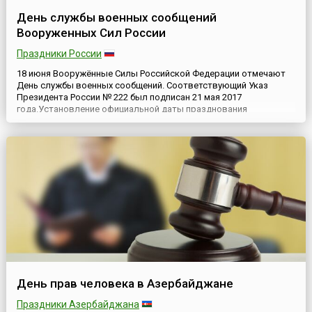
День службы военных сообщений
Вооруженных Сил России
Праздники России
18 июня Вооружённые Силы Российской Федерации отмечают
День службы военных сообщений. Соответствующий Указ
Президента России № 222 был подписан 21 мая 2017
года.Установление официальной даты празднования
подчёркивает всю важность задач, выполняемых этой службой
для Вооружённых Сил России. В ведении службы военных
сообщений (службы ВОСО) находится организация перевозок,
включая подготовку путей...
День прав человека в Азербайджане
Праздники Азербайджана