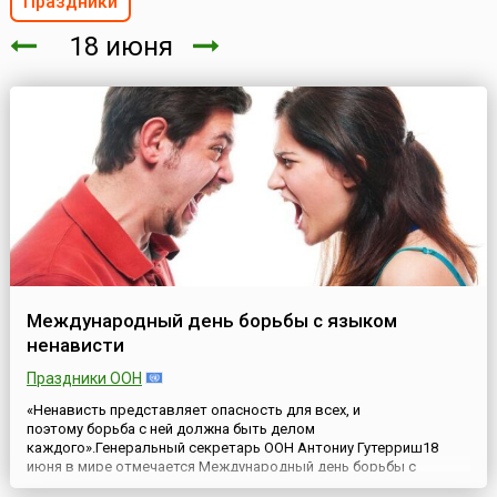
Праздники
18 июня
Международный день борьбы с языком
ненависти
Праздники ООН
«Ненависть представляет опасность для всех, и
поэтому борьба с ней должна быть делом
каждого».Генеральный секретарь ООН Антониу Гутерриш18
июня в мире отмечается Международный день борьбы с
языком ненависти (англ. International Day for Countering Hate