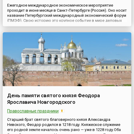
Ежегодное международное экономическое мероприятие
проходит в июне месяце в Санкт-Петербурге (Россия). Оно носит
название Петербургский международный экономический форум
(ПМЭФ). Свою историю это крупное событие в мире деловых
экономических отношений ведёт с 1997 года, когда оно было
впервые проведено в Северной столице. Основные задачи
форума – решение вопросов экономической сферы,
преодоление ...
День памяти святого князя Феодора
Ярославича Новгородского
Православные праздники
Старший брат святого благоверного князя Александра
Невского, Феодор родился в 1218 году. Княжеское служение
его родной земле началось очень рано — уже в 1228 году.Оба