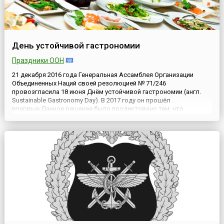
День устойчивой гастрономии
Праздники ООН
21 декабря 2016 года Генеральная Ассамблея Организации
Объединенных Наций своей резолюцией № 71/246
провозгласила 18 июня Днём устойчивой гастрономии (англ.
Sustainable Gastronomy Day). В 2017 году он прошёл
впервые.Данное решение было продиктовано тем, что
гастрономия — важный элемент культурного самовыражения
любого народа, связанный с природным и культурным
разнообразием мира. А также тем, ...