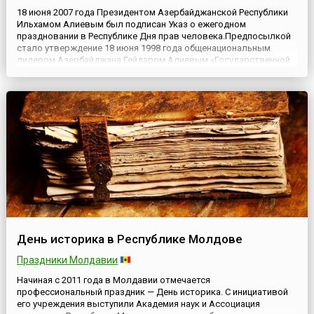
18 июня 2007 года Президентом Азербайджанской Республики
Ильхамом Алиевым был подписан Указ о ежегодном
праздновании в Республике Дня прав человека.Предпосылкой
стало утверждение 18 июня 1998 года общенациональным
лидером Азербайджана Гейдаром Алиевым «Государственной
программы по защите прав человека». Можно считать, что с
этого времени обеспечение прав человека в Республике было
определено о...
День историка в Республике Молдове
Праздники Молдавии
Начиная с 2011 года в Молдавии отмечается
профессиональный праздник — День историка. С инициативой
его учреждения выступили Академия наук и Ассоциация