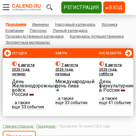
РЕГИСТРАЦИЯ
ВХОД
Праздники
Именины
Народный календарь
Хроника
Компании
Персоны
Лунный календарь
Производственные календари
Календарь путешественника
Экспертные материалы
СЕГОДНЯ
ЗАВТРА
ПОСЛЕЗАВТРА
6 августа
7 августа
8 августа
2026 года,
2026 года,
2026 года,
четверг
пятница
суббота
День
Международный
День
Железнодорожных
день пива
физкультурника
войск
в России
России
...а также
...а также
...а также
еще 33 события
еще 41 событие
еще 33 события
Главная страница
/
Праздники
/
Праздники 18 июня 2026 года