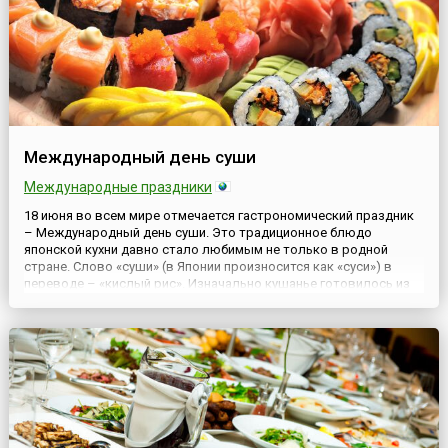
Международный день суши
Международные праздники
18 июня во всем мире отмечается гастрономический праздник
– Международный день суши. Это традиционное блюдо
японской кухни давно стало любимым не только в родной
стране. Слово «суши» (в Японии произносится как «суси») в
переводе – «кислый рис». Изначально кушанье готовилось из
ферментированного риса и предназначалось для длительного
хранения, поэтому такой маринад помогал маскировать запах
рыб...