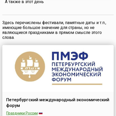
А также в этот день
регистрацию и приведение в соответствие с законом
нормативных правовых акт...
Здесь перечислены фестивали, памятные даты и т.п.,
имеющие большое значение для страны, но не
являющиеся праздниками в прямом смысле этого
слова.
Петербургский международный экономический
форум
Праздники России