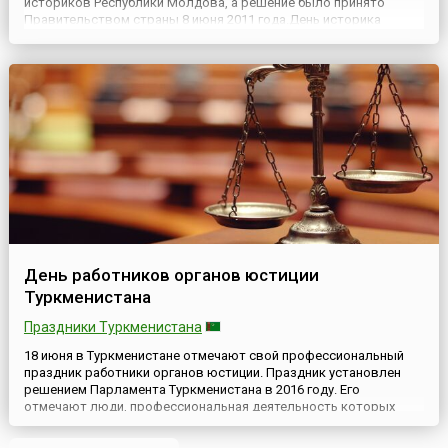
историков Республики Молдова, а решение было принято
Правительством страны 8 июня 2011 года.День историка
утверждено отмечать ежегодно 18 июня. Эта дата знаменует
важный день для сообщества историков Республики Молдова.
В этот день в 1989 году б...
День работников органов юстиции
Туркменистана
Праздники Туркменистана
18 июня в Туркменистане отмечают свой профессиональный
праздник работники органов юстиции. Праздник установлен
решением Парламента Туркменистана в 2016 году. Его
отмечают люди, профессиональная деятельность которых
направлена на обеспечение прав и свобод граждан
Туркменистана, прописанных и гарантированных Конституцией,