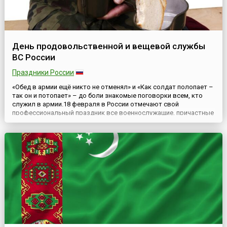
День продовольственной и вещевой службы
ВС России
Праздники России
«Обед в армии ещё никто не отменял» и «Как солдат полопает –
так он и потопает» – до боли знакомые поговорки всем, кто
служил в армии.18 февраля в России отмечают свой
профессиональный праздник все военнослужащие, причастные
к продовольственной и вещевой службе, входящей в систему
тыла Вооружённых Сил Российской Федерации.Корнями своими
этот праздник уходит в Петровскую эпоху – 18 февраля ...