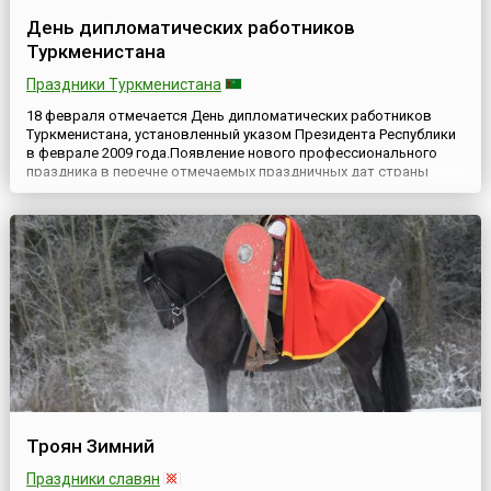
День дипломатических работников
Туркменистана
Праздники Туркменистана
18 февраля отмечается День дипломатических работников
Туркменистана, установленный указом Президента Республики
в феврале 2009 года.Появление нового профессионального
праздника в перечне отмечаемых праздничных дат страны
было связано с необходимостью подчеркнуть вклад
представителей дипломатического ведомства в построение
продуктивных, взаимовыгодных с экономической,
политической и культурной ...
Троян Зимний
Праздники славян