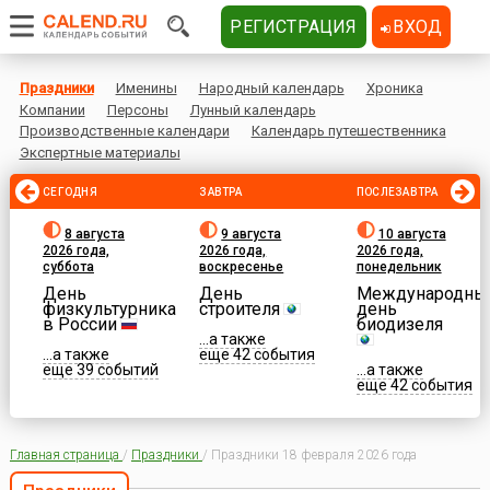
РЕГИСТРАЦИЯ
ВХОД
Праздники
Именины
Народный календарь
Хроника
Компании
Персоны
Лунный календарь
Производственные календари
Календарь путешественника
Экспертные материалы
СЕГОДНЯ
ЗАВТРА
ПОСЛЕЗАВТРА
8 августа
9 августа
10 августа
2026 года,
2026 года,
2026 года,
суббота
воскресенье
понедельник
День
День
Международны
физкультурника
строителя
день
в России
биодизеля
...а также
...а также
еще 42 события
еще 39 событий
...а также
еще 42 события
Главная страница
/
Праздники
/
Праздники 18 февраля 2026 года