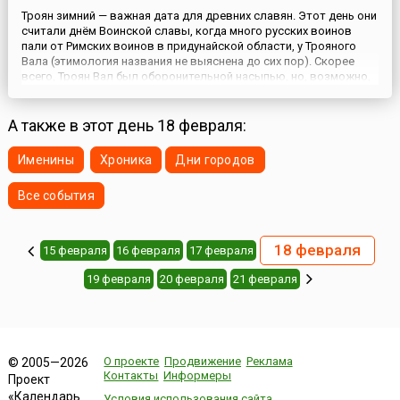
Троян зимний — важная дата для древних славян. Этот день они
считали днём Воинской славы, когда много русских воинов
пали от Римских воинов в придунайской области, у Трояного
Вала (этимология названия не выяснена до сих пор). Скорее
всего, Троян Вал был оборонительной насыпью, но, возможно,
на этом месте был воздвигнут небольшой форпост.Воины те
бились, не сложив оружия и не показав спины. Это...
А также в этот день 18 февраля:
Именины
Хроника
Дни городов
Все события
18 февраля
15 февраля
16 февраля
17 февраля
19 февраля
20 февраля
21 февраля
О проекте
Продвижение
Реклама
© 2005—2026
Контакты
Информеры
Проект
«Календарь
Условия использования сайта