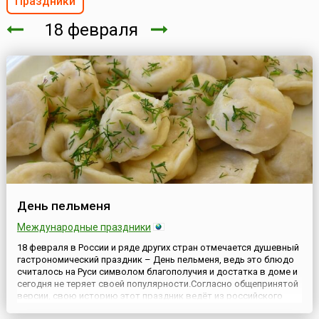
Праздники
18 февраля
День пельменя
Международные праздники
18 февраля в России и ряде других стран отмечается душевный
гастрономический праздник – День пельменя, ведь это блюдо
считалось на Руси символом благополучия и достатка в доме и
сегодня не теряет своей популярности.Согласно общепринятой
версии, свою историю этот праздник ведёт из российского
города Ижевска – столицы Удмуртской Республики и города