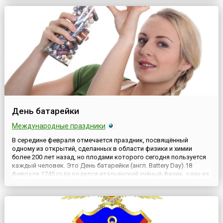
оружейников. Здесь в феврале 2015 года с размах...
День батарейки
Международные праздники
В середине февраля отмечается праздник, посвящённый
одному из открытий, сделанных в области физики и химии
более 200 лет назад, но плодами которого сегодня пользуется
каждый человек. Это День батарейки (англ. Battery Day).18
февраля 1745 года родился итальянский учёный-физик, один из
основоположников учения об электричестве, химик и физиолог
Алессандро Вольта. Имя его прочно вошло в мир науки ...