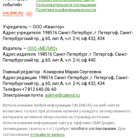
событий»
Пользовательское соглашение
Политика конфиденциальности
Учредитель — ООО «Квантор»
Адрес учредителя: 198516 Санкт-Петербург, г. Петергоф, Санкт-
Петербургский пр., д.60, лит.А, ч.п. 2-Н, оф.432, 434
Издатель —
ООО «МЕДИО»
Адрес издателя: 198516 Санкт-Петербург, г. Петергоф, Санкт-
Петербургский пр., д.60, лит.А, ч.п. 2-Н, оф.440
Главный редактор - Комарова Мария Сергеевна
Адрес редакции:
198516
Санкт-Петербург, г. Петергоф
,
Санкт-
Петербургский пр., д.60, лит.А, ч.п. 2-Н, оф.432, 434
Телефон:
+7 812 640-06-60
Электронная почта:
askme@calend.ru
Использование любой информации CALEND.RU на веб-сайтах
возможно только при условии наличия у каждого скопированного
материала активной гиперссылки на страницу-источник.
Использование информации сайта в оффлайн-СМИ (радио,
телевидение, газеты и т.п.) требует
особого согласования
. Для
согласования
отправьте запрос
.