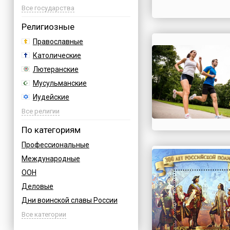
Азербайджан
Все государства
Албания
Религиозные
Аргентина
Православные
Армения
Католические
Афганистан
Лютеранские
Багамы
Мусульманские
Бахрейн
Иудейские
Бельгия
Буддийские
Все религии
Болгария
Индуизм
По категориям
Босния
Бахаи
Профессиональные
Бразилия
Зороастризм
Международные
Великобритания
Славянские
ООН
Венгрия
Языческие
Деловые
Вьетнам
Дни воинской славы России
Германия
Армейские
Все категории
Греция
Величественные
Грузия