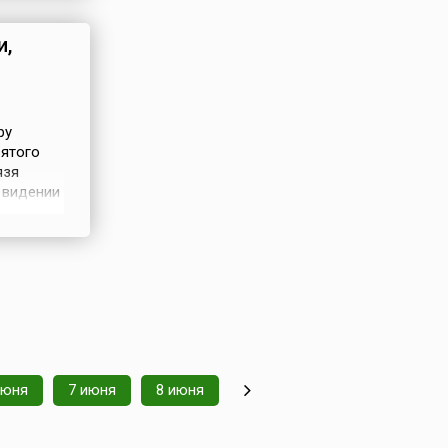
осов
и,
ру
вятого
язя
 видении
ил ей
 под
дважды.
июня
7 июня
8 июня