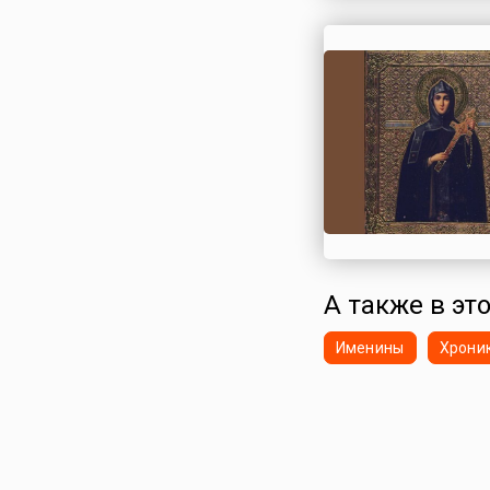
Сирия
Словакия
Словения
Таджикистан
Таиланд
Тунис
Туркменистан
Турция
Узбекистан
Украина
А также в эт
Финляндия
Франция
Именины
Хрони
Хорватия
Черногория
Чехия
Швейцария
Швеция