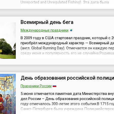
Unreported and Unregulated Fishing). Эта дата была
установлена резолюцией Генеральной Ассамблеи
Организации Объединенных Наций (ООН) в декабре
года, а предшествовала этому целенаправленная р
Всемирный день бега
ФАО (Продовольственной и сельскохозяйс...
Международные праздники
В 2009 году в США стартовал праздник, который с 2
приобрёл международный характер — Всемирный де
(англ. Global Running Day). Отмечается он каждую пе
среду июня и популярность его не случайна.Родивш
США и отмечавшийся всеми спортивными
легкоатлетическими сообществами страны праздни
поддержан за рубежом. Это не просто праздник
спортсменов-легкоатлетов. Очень скоро п...
День образования российской полиц
Праздники России
5 июня отмечается памятная дата Министерства вну
дел России – День образования российской полиции
году отмечалось 300-летие этого события.В 1715 го
Санкт-Петербурге была учреждена Полицмейстерск