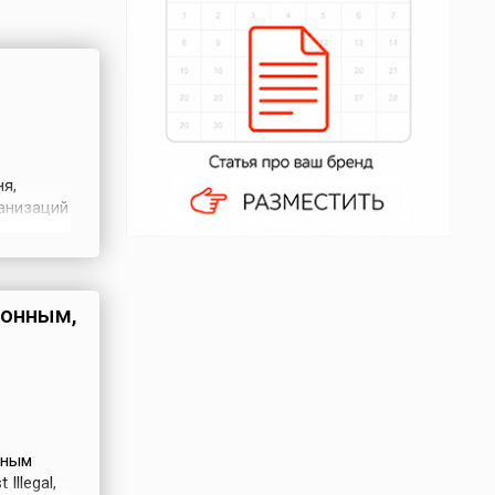
я,
ганизаций
ировой
а также
ующие
конным,
бным
Illegal,