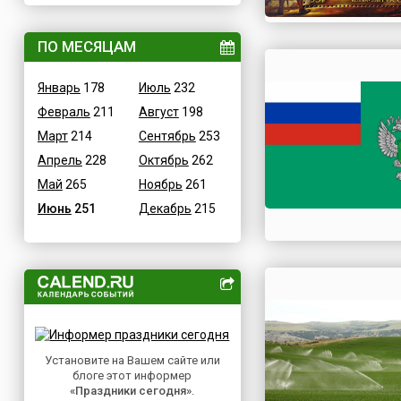
ВОВ
Дания
Водные
ПО МЕСЯЦАМ
Египет
Гастрономические
Зимбабве
Январь
178
Июль
232
Детские
Израиль
Февраль
211
Август
198
В честь икон
Индия
Март
214
Сентябрь
253
Дни памяти святых
Иордания
Апрель
228
Октябрь
262
Конституционные
Ирак
Май
265
Ноябрь
261
Культурные
Иран
Июнь
251
Декабрь
215
Масс-медийные
Ирландия
Молодежные
Исландия
Научно-технические
Испания
Независимые
Италия
Необычные
Йемен
Природные
Казахстан
Медицинские
Установите на Вашем сайте или
Камерун
блоге этот информер
Посты
Канада
«Праздники сегодня»
.