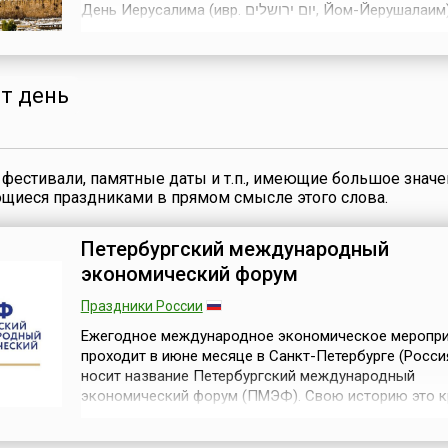
День Иерусалима (ивр. יום ירושלים‎, Йом-Йерушалаим) — носит
статус национального праздника, о чем Кнессет пр
закон 23 марта 1998 года.14 мая 1948 года было
провозглашено существование государства Израил
Иерусалим стал его столи...
от день
фестивали, памятные даты и т.п., имеющие большое значе
ющиеся праздниками в прямом смысле этого слова.
Петербургский международный
экономический форум
Праздники России
Ежегодное международное экономическое меропр
проходит в июне месяце в Санкт-Петербурге (Россия
носит название Петербургский международный
экономический форум (ПМЭФ). Свою историю это к
событие в мире деловых экономических отношений
1997 года, когда оно было впервые проведено в Се