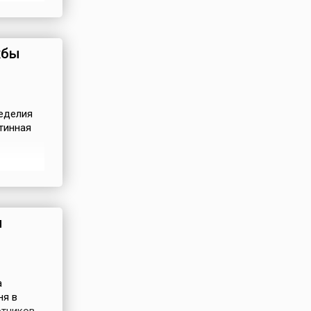
женского
каний,
лено,
жбы
еделия
тинная
венных
х
д...
и
а
ня в