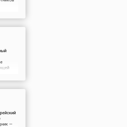
отников
льный
но
т 24 мая
ный
не
ующей
а к
ласился
врейский
е
дник —