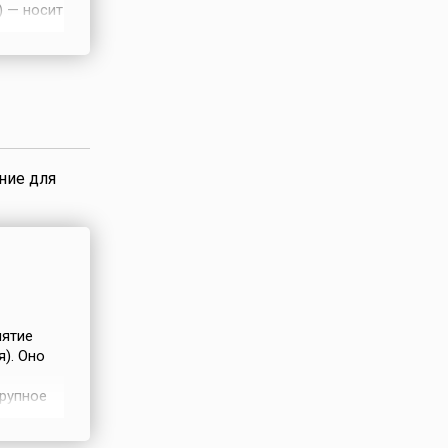
инял
ь.
ние для
иятие
). Оно
рупное
 ведёт с
верной