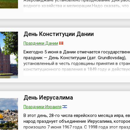
Азербайджане установлено празднование Дня раб
водного хозяйства и мелиорации.Надо сказать, что
изначально 5 июня в Республике этот профессиона
праздник отмечался как День мелиоратора, соглас
распоряжению Президента Азербайджана № 2199 о
2007 года. Но согласно новому распоряж...
День Конституции Дании
Праздники Дании
Ежегодно 5 июня в Дании отмечается государствен
праздник — День Конституции (дат. Grundlovsdag),
установленный в честь годовщины принятия в стра
конституционного правления в 1849 году и действ
конституции 1953 года.Революция 1848 года привел
власти в Дании национал-либералов. Король Дании
Фредерик VII (1848–1863) отменил абсолютизм, сог
ввести конституционное правление и 5 ...
День Иерусалима
Праздники Израиля
В этот день, 28-го числа еврейского месяца ияра, е
народ празднует объединение Иерусалима, которо
произошло 7 июня 1967 года. С 1998 года этот праз