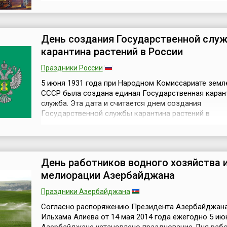
канцелярия в составе офицеров и солдат Преобра
и Семеновского полков. На основании научных изыс
проведенных историками-экспертами, было установ
что (25 мая) 5 ию...
День создания Государственной слу
карантина растений в России
Праздники России
5 июня 1931 года при Народном Комиссариате земл
СССР была создана единая Государственная каран
служба. Эта дата и считается днем создания
Государственной службы карантина растений в
России.Карантин растений – это система государст
мероприятий, направленных на защиту растительны
богатств страны от завоза и вторжения из других
государств карантинных и других особо опасных вре
День работников водного хозяйства 
мелиорации Азербайджана
Праздники Азербайджана
Согласно распоряжению Президента Азербайджан
Ильхама Алиева от 14 мая 2014 года ежегодно 5 ию