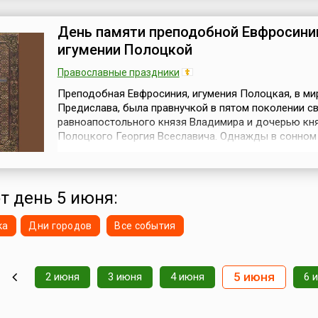
столице. Основные задачи форума – решение вопр
экономической сферы, преодоление ...
День памяти преподобной Евфросини
игумении Полоцкой
Православные праздники
Преподобная Евфросиния, игумения Полоцкая, в ми
Предислава, была правнучкой в пятом поколении с
равноапостольного князя Владимира и дочерью кн
Полоцкого Георгия Всеславича. Однажды в сонном
Евфросинии явился Ангел Господень, который внуш
основать обитель недалеко от Полоцка в местечке
названием Сельцо. Это видение повторилось еще 
С тем же наставлением Ангел ...
от день 5 июня:
ка
Дни городов
Все события
5 июня
2 июня
3 июня
4 июня
6 