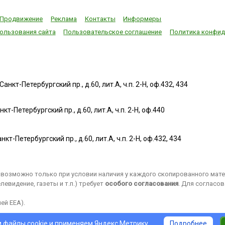
Продвижение
Реклама
Контакты
Информеры
ользования сайта
Пользовательское соглашение
Политика конфид
нкт-Петербургский пр., д.60, лит.А, ч.п. 2-Н, оф.432, 434
т-Петербургский пр., д.60, лит.А, ч.п. 2-Н, оф.440
нкт-Петербургский пр., д.60, лит.А, ч.п. 2-Н, оф.432, 434
возможно только при условии наличия у каждого скопированного матер
евидение, газеты и т.п.) требует
особого согласования
. Для согласо
ей EEA).
 файлы cookie и применяем
Яндекс.Метрику
.
Подробнее