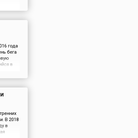
 2017
абота
016 года
нь бега
рвую
ийся в
к был
ии
тренних
. В 2018
ду в
ая