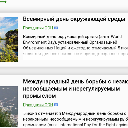
Всемирный день окружающей среды
Праздники ООН
Всемирный день окружающей среды (англ. World
Environment Day), установленный Организацией
Объединенных Наций и ежегодно отмечаемый 5 июн
является для всех экологов и природоохранных ор
одним из основных способов привлечь внимание м
общественности к проблемам окружающей среды, 
стимулировать политический интерес и соответств
действия, направленные на охрану окружающей с...
Международный день борьбы с неза
несообщаемым и нерегулируемым
промыслом
Праздники ООН
5 июня отмечается Международный день борьбы с
незаконным, несообщаемым и нерегулируемым ры
промыслом (англ. International Day for the Fight against 