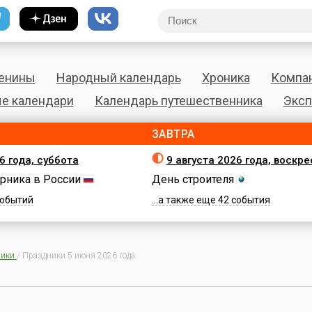
енины
Народный календарь
Хроника
Компа
е календари
Календарь путешественника
Эксп
ЗАВТРА
6 года, суббота
9 августа 2026 года, воскр
рника в России
День строителя
 событий
...а также еще 42 события
ики
/
Праздники 5 июня 2026 года