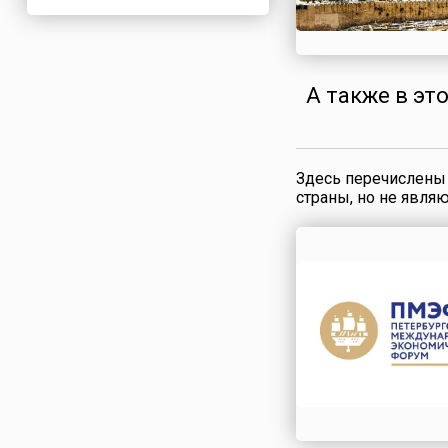
Нигерия
Нидерланды
Новая Зеландия
А также в эт
Норвегия
ОАЭ
Оман
Здесь перечислены 
Пакистан
страны, но не явля
Палестина
Панама
Перу
Польша
Португалия
Румыния
США
Саудовская Аравия
Сербия