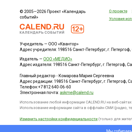
Эквадор
О проекте
© 2005—2026 Проект «Календарь
Эстония
событий»
Условия исп
Эфиопия
Южная Корея
Южная Осетия
Учредитель — ООО «Квантор»
Ямайка
Адрес учредителя: 198516 Санкт-Петербург, г. Петергоф, Са
Япония
Издатель —
ООО «МЕДИО»
Адрес издателя: 198516 Санкт-Петербург, г. Петергоф, Санк
Главный редактор - Комарова Мария Сергеевна
Адрес редакции:
198516
Санкт-Петербург, г. Петергоф
,
Са
Телефон:
+7 812 640-06-60
Электронная почта:
askme@calend.ru
Использование любой информации CALEND.RU на веб-сайтах 
Использование информации сайта в оффлайн-СМИ (радио, тел
Изменить настройки конфиденциальности
(только для жител
Мы собираем