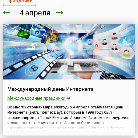
Праздники
4 апреля
Международный день Интернета
Международные праздники
Во многих странах мира ежегодно 4 апреля отмечается День
Интернета (англ. Internet Day), который в 1998 году был
санкционирован Папой Римским Иоанном Павлом II и приурочен
к дню преставления святого Исидора Севильского.
Католический святой Исидор Севильский (исп. San Isidoro de
Sevilla, ок. 560 — 4 апреля 636) получил известность не только