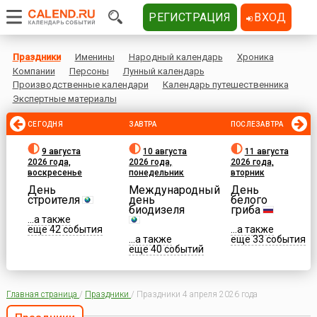
РЕГИСТРАЦИЯ
ВХОД
Праздники
Именины
Народный календарь
Хроника
Компании
Персоны
Лунный календарь
Производственные календари
Календарь путешественника
Экспертные материалы
СЕГОДНЯ
ЗАВТРА
ПОСЛЕЗАВТРА
9 августа
10 августа
11 августа
2026 года,
2026 года,
2026 года,
воскресенье
понедельник
вторник
День
Международный
День
строителя
день
белого
биодизеля
гриба
...а также
еще 42 события
...а также
...а также
еще 33 события
еще 40 событий
Главная страница
/
Праздники
/
Праздники 4 апреля 2026 года