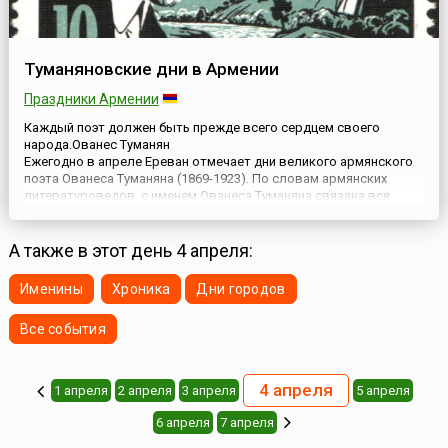
Туманяновские дни в Армении
Праздники Армении
Каждый поэт должен быть прежде всего сердцем своего
народа.Ованес Туманян
Ежегодно в апреле Ереван отмечает дни великого армянского
поэта Ованеса Туманяна (1869-1923). По словам армянских
литературоведов, с именем Ованеса Туманяна связана вся
история и национальная память армянского народа. Еще при
жизни его называли «Поэтом всех армян». Поэтому значимость
подобного рода мероприят...
А также в этот день 4 апреля:
Именины
Хроника
Дни городов
Все события
4 апреля
1 апреля
2 апреля
3 апреля
5 апреля
6 апреля
7 апреля