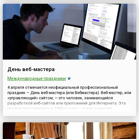
благодаря своему благочестию, но и любви к наукам. Он ...
День веб-мастера
Международные праздники
4 апреля отмечается неофициальный профессиональный
праздник — День веб-мастера (или Вебмастера). Веб-мастер, или
«управляющий» сайтом, — это человек, занимающийся
разработкой веб-сайтов или приложений для Интернета. Эта
профессия появилась в 1990-х годах — в век развития
Всемирной сети.Дата этого праздника выбрана неслучайно:
если присмотреться, можно заметить, что цифры 4.04 очень
напомин...