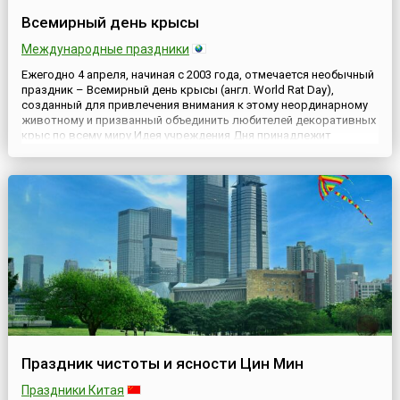
Всемирный день крысы
Международные праздники
Ежегодно 4 апреля, начиная с 2003 года, отмечается необычный
праздник – Всемирный день крысы (англ. World Rat Day),
созданный для привлечения внимания к этому неординарному
животному и призванный объединить любителей декоративных
крыс по всему миру.Идея учреждения Дня принадлежит
американским крысоводам, которые таким образом решили
почтить своих хвостатых любимцев, декоративных крыс, а
потом ...
Праздник чистоты и ясности Цин Мин
Праздники Китая