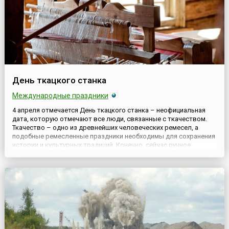
День ткацкого станка
Международные праздники
4 апреля отмечается День ткацкого станка – неофициальная
дата, которую отмечают все люди, связанные с ткачеством.
Ткачество – одно из древнейших человеческих ремесел, а
подобные ремесленные праздники необходимы для сохранения
истории и культурных традиций. Конечно, сейчас ручное
ткачество не имеет такого же значения, как раньше, однако
имеет непосредственное отношение к истории возникновения
т...