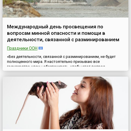
Международный день просвещения по
вопросам минной опасности и помощи в
деятельности, связанной с разминированием
Праздники ООН
«Без деятельности, связанной с разминированием, не будет
полноценного мира. Я настоятельно призываю все
государства-члены обеспечивать, чтобы этот вопрос
оставался в числе главных вопросов международной повестки
дня в контексте мирных переговоров, усилий по
предотвращению ущерба в ходе конфликтов, а также при
предоставлении чрезвычайной гуманитарной помощи в зонах
военных действий». Генеральный ...