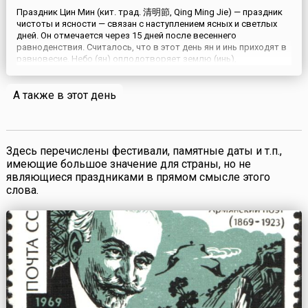
Праздник Цин Мин (кит. трад. 清明節, Qing Ming Jie) — праздник
чистоты и ясности — связан с наступлением ясных и светлых
дней. Он отмечается через 15 дней после весеннего
равноденствия. Считалось, что в этот день ян и инь приходят в
равновесие. Небо (ян) оплодотворяет землю (инь),
зарождается новая жизнь. В день Цин Мин, который является
государственных выходным днем, празднично одетые люди
А также в этот день
гуля...
Здесь перечислены фестивали, памятные даты и т.п.,
имеющие большое значение для страны, но не
являющиеся праздниками в прямом смысле этого
слова.