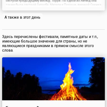
сестрой предыдущему месяцу, Торри. По одной из легенд она
также была сестрой Сугроба, Метели и Пороши, внучкой Снежка
и правнучкой Ледника. Все это обширное семейство уже
говорит о Гоа как о суровом месяце. И чтобы умолить ее, ...
А также в этот день
Здесь перечислены фестивали, памятные даты и т.п.,
имеющие большое значение для страны, но не
являющиеся праздниками в прямом смысле этого
слова.