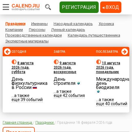
РЕГИСТРАЦИЯ
ВХОД
Праздники
Именины
Народный календарь
Хроника
Компании
Персоны
Лунный календарь
Производственные календари
Календарь путешественника
Экспертные материалы
СЕГОДНЯ
ЗАВТРА
ПОСЛЕЗАВТРА
8 августа
9 августа
10 августа
2026 года,
2026 года,
2026 года,
суббота
воскресенье
понедельник
День
День
Международны
физкультурника
строителя
день
в России
биодизеля
...а также
...а также
еще 42 события
еще 39 событий
...а также
еще 40 событий
Главная страница
/
Праздники
/
Праздники 18 февраля 2026 года