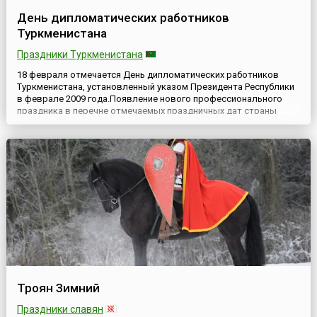
День дипломатических работников
Туркменистана
Праздники Туркменистана
18 февраля отмечается День дипломатических работников
Туркменистана, установленный указом Президента Республики
в феврале 2009 года.Появление нового профессионального
праздника в перечне отмечаемых праздничных дат страны
было связано с необходимостью подчеркнуть вклад
представителей дипломатического ведомства в построение
продуктивных, взаимовыгодных с экономической,
политической и культурной ...
Троян Зимний
Праздники славян