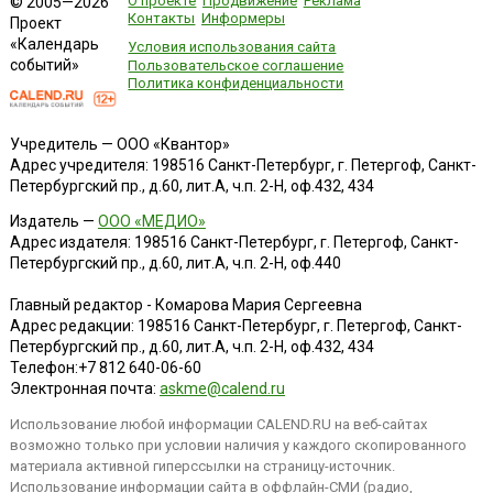
О проекте
Продвижение
Реклама
© 2005—2026
Контакты
Информеры
Проект
«Календарь
Условия использования сайта
событий»
Пользовательское соглашение
Политика конфиденциальности
Учредитель — ООО «Квантор»
Адрес учредителя: 198516 Санкт-Петербург, г. Петергоф, Санкт-
Петербургский пр., д.60, лит.А, ч.п. 2-Н, оф.432, 434
Издатель —
ООО «МЕДИО»
Адрес издателя: 198516 Санкт-Петербург, г. Петергоф, Санкт-
Петербургский пр., д.60, лит.А, ч.п. 2-Н, оф.440
Главный редактор - Комарова Мария Сергеевна
Адрес редакции:
198516
Санкт-Петербург, г. Петергоф
,
Санкт-
Петербургский пр., д.60, лит.А, ч.п. 2-Н, оф.432, 434
Телефон:
+7 812 640-06-60
Электронная почта:
askme@calend.ru
Использование любой информации CALEND.RU на веб-сайтах
возможно только при условии наличия у каждого скопированного
материала активной гиперссылки на страницу-источник.
Использование информации сайта в оффлайн-СМИ (радио,