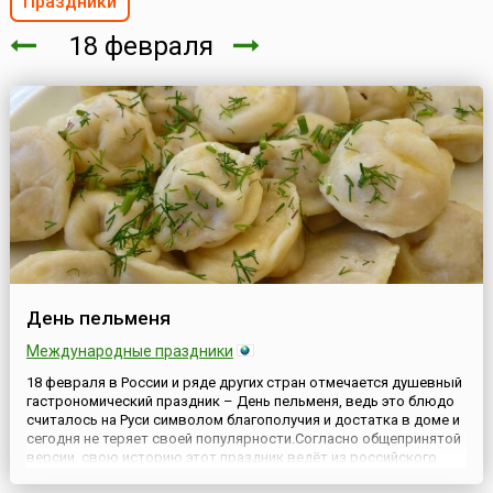
Праздники
18 февраля
День пельменя
Международные праздники
18 февраля в России и ряде других стран отмечается душевный
гастрономический праздник – День пельменя, ведь это блюдо
считалось на Руси символом благополучия и достатка в доме и
сегодня не теряет своей популярности.Согласно общепринятой
версии, свою историю этот праздник ведёт из российского
города Ижевска – столицы Удмуртской Республики и города