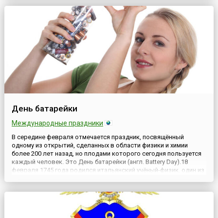
оружейников. Здесь в феврале 2015 года с размах...
День батарейки
Международные праздники
В середине февраля отмечается праздник, посвящённый
одному из открытий, сделанных в области физики и химии
более 200 лет назад, но плодами которого сегодня пользуется
каждый человек. Это День батарейки (англ. Battery Day).18
февраля 1745 года родился итальянский учёный-физик, один из
основоположников учения об электричестве, химик и физиолог
Алессандро Вольта. Имя его прочно вошло в мир науки ...