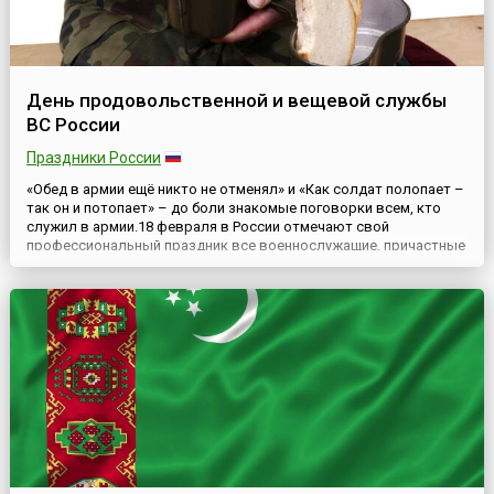
День продовольственной и вещевой службы
ВС России
Праздники России
«Обед в армии ещё никто не отменял» и «Как солдат полопает –
так он и потопает» – до боли знакомые поговорки всем, кто
служил в армии.18 февраля в России отмечают свой
профессиональный праздник все военнослужащие, причастные
к продовольственной и вещевой службе, входящей в систему
тыла Вооружённых Сил Российской Федерации.Корнями своими
этот праздник уходит в Петровскую эпоху – 18 февраля ...