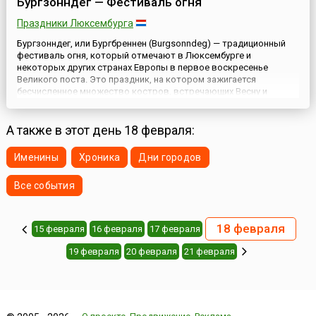
Бургзонндег — Фестиваль огня
Праздники Люксембурга
Бургзонндег, или Бургбреннен (Burgsonndeg) — традиционный
фестиваль огня, который отмечают в Люксембурге и
некоторых других странах Европы в первое воскресенье
Великого поста. Это праздник, на котором зажигается
бесчисленное множество костров, встречающих Весну и
рождение нового Солнца.Молодые люди поднимаются на
ближайший холм и строят большой костер, чтобы отметить
перемену сезона. Этот огон...
А также в этот день 18 февраля:
Именины
Хроника
Дни городов
Все события
18 февраля
15 февраля
16 февраля
17 февраля
19 февраля
20 февраля
21 февраля