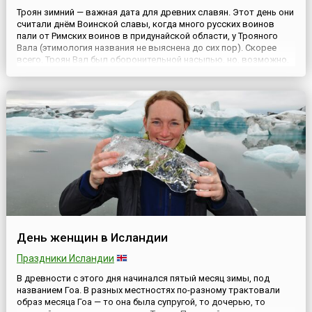
Троян зимний — важная дата для древних славян. Этот день они
считали днём Воинской славы, когда много русских воинов
пали от Римских воинов в придунайской области, у Трояного
Вала (этимология названия не выяснена до сих пор). Скорее
всего, Троян Вал был оборонительной насыпью, но, возможно,
на этом месте был воздвигнут небольшой форпост.Воины те
бились, не сложив оружия и не показав спины. Это...
День женщин в Исландии
Праздники Исландии
В древности с этого дня начинался пятый месяц зимы, под
названием Гоа. В разных местностях по-разному трактовали
образ месяца Гоа — то она была супругой, то дочерью, то