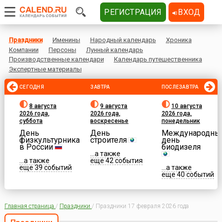
РЕГИСТРАЦИЯ
ВХОД
Праздники
Именины
Народный календарь
Хроника
Компании
Персоны
Лунный календарь
Производственные календари
Календарь путешественника
Экспертные материалы
СЕГОДНЯ
ЗАВТРА
ПОСЛЕЗАВТРА
8 августа
9 августа
10 августа
2026 года,
2026 года,
2026 года,
суббота
воскресенье
понедельник
День
День
Международны
физкультурника
строителя
день
в России
биодизеля
...а также
...а также
еще 42 события
еще 39 событий
...а также
еще 40 событий
Главная страница
/
Праздники
/
Праздники 17 февраля 2026 года