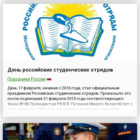
национальности и религиозных убеждений.Наиболее известен
он в западных...
День российских студенческих отрядов
Праздники России
День 17 февраля, начиная с 2016 года, стал официальным
праздником Российских студенческих отрядов. Произошло это
после подписания 21 февраля 2015 года соответствующего
Указа № 86 Президентом РФ В.В. Путиным.Минуло более 60 лет с
того далёкого 1959 года, когда первые отряды советских
студентов-добровольцев отправились на освоение целинных
земель в Казахстан. Через это общественное явление прошл...