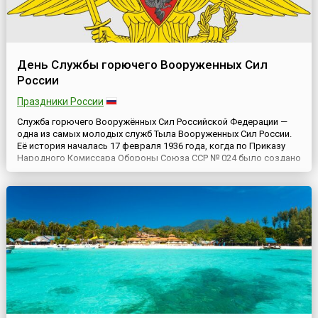
День Службы горючего Вооруженных Сил
России
Праздники России
Служба горючего Вооружённых Сил Российской Федерации —
одна из самых молодых служб Тыла Вооруженных Сил России.
Её история началась 17 февраля 1936 года, когда по Приказу
Народного Комиссара Обороны Союза ССР № 024 было создано
Управление по снабжению горючим — Служба горючего ВС
СССР. Первым серьезным испытанием готовности Службы
горючего стало обеспечение горючим боевых действий у озера
Хаса...