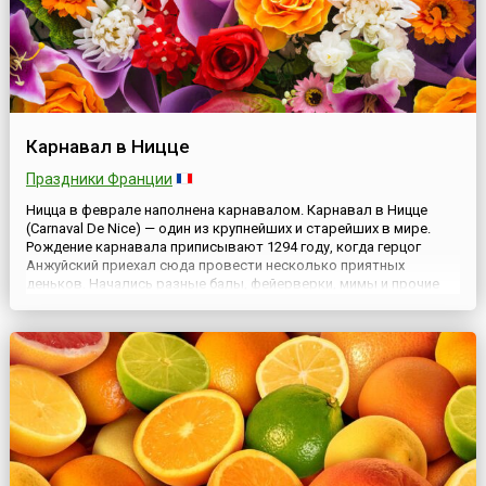
Карнавал в Ницце
Праздники Франции
Ницца в феврале наполнена карнавалом. Карнавал в Ницце
(Carnaval De Nice) — один из крупнейших и старейших в мире.
Рождение карнавала приписывают 1294 году, когда герцог
Анжуйский приехал сюда провести несколько приятных
деньков. Начались разные балы, фейерверки, мимы и прочие
непристойности, все это, как пожар, охватило весь город,
плясали ремесленники, пугали масками рыбаки. Свою
современную...