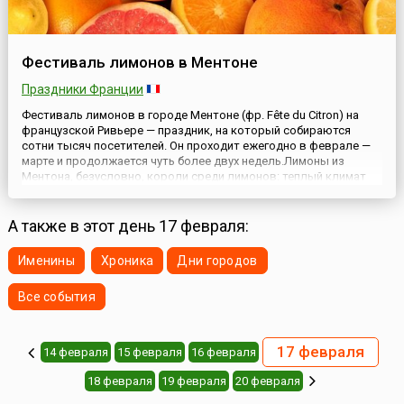
Фестиваль лимонов в Ментоне
Праздники Франции
Фестиваль лимонов в городе Ментоне (фр. Fête du Citron) на
французской Ривьере — праздник, на который собираются
сотни тысяч посетителей. Он проходит ежегодно в феврале —
марте и продолжается чуть более двух недель.Лимоны из
Ментона, безусловно, короли среди лимонов: теплый климат
французской Ривьеры позволяет выращивать их
круглогодично. Снимают три урожая лимонов, самый большой
урожай — в ма...
А также в этот день 17 февраля:
Именины
Хроника
Дни городов
Все события
17 февраля
14 февраля
15 февраля
16 февраля
18 февраля
19 февраля
20 февраля