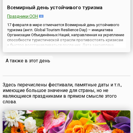
Всемирный день устойчивого туризма
Праздники ООН
17 февраля в мире отмечается Всемирный день устойчивого
туризма (англ. Global Tourism Resilience Day) – инициатива
Организации Объединённых Наций, направленная на укрепление
способности туристической отрасли противостоять кризисам
и быстро восстанавливаться после них. Дата закреплена
официально и включена в календарь международных дней
ООН.Всемирный день устойчивого туризма был утверждён
А также в этот день
резол...
Здесь перечислены фестивали, памятные даты и т.п.,
имеющие большое значение для страны, но не
являющиеся праздниками в прямом смысле этого
слова.