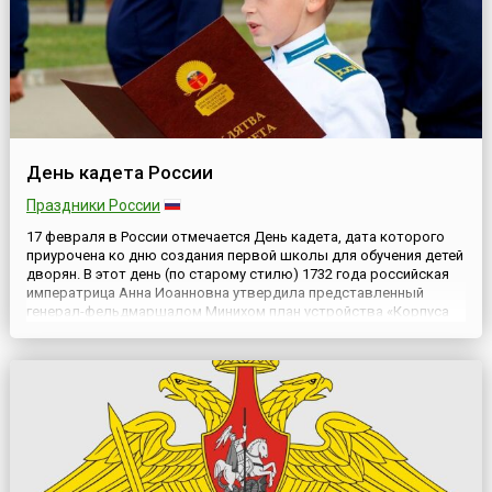
День кадета России
Праздники России
17 февраля в России отмечается День кадета, дата которого
приурочена ко дню создания первой школы для обучения детей
дворян. В этот день (по старому стилю) 1732 года российская
императрица Анна Иоанновна утвердила представленный
генерал-фельдмаршалом Минихом план устройства «Корпуса
кадетов шляхетских (дворянских) детей» в Санкт-Петербурге.
Именно с этого времени и принято вести историю кадетских ...