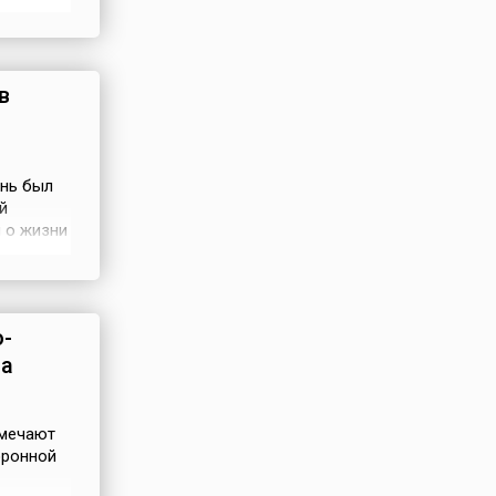
ретать
o Win
я в 1936
в
ень был
й
 о жизни
л
т
рённая
-
на
тмечают
оронной