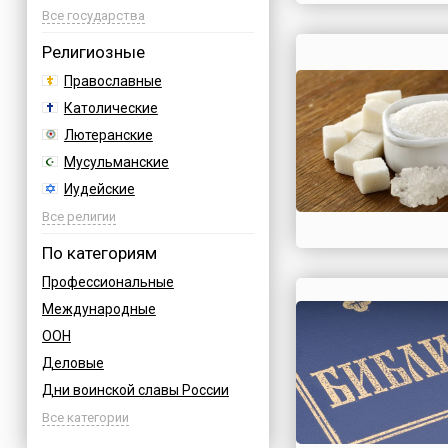
Азербайджан
Все государства
Албания
Религиозные
Аргентина
Православные
Армения
Католические
Афганистан
Лютеранские
Багамы
Мусульманские
Бахрейн
Иудейские
Бельгия
Буддийские
Все религии
Болгария
Индуизм
По категориям
Босния
Бахаи
Профессиональные
Бразилия
Зороастризм
Международные
Великобритания
Славянские
ООН
Венгрия
Языческие
Деловые
Вьетнам
Дни воинской славы России
Германия
Армейские
Все категории
Греция
Величественные
Грузия