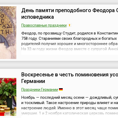
же завоевавший любовь и признание тысяч телезри
проводится и транслируется н...
День памяти преподобного Феодора 
исповедника
Православные праздники
Феодор, по прозвищу Студит, родился в Константи
758 году. Стараниями своих благородных и богатых
родителей получил хорошее и многостороннее обра
На 32-м году жизни Феодор вместе с супругой Анно
посвятить себя иноческой жизни. В Саккудиане, бл
Константинополя, святой Феодор предался самым 
подвигам иночества, ревностно продолжая изучать
священное Писание, толкование...
Воскресенье в честь поминовения ус
Германии
Праздники Германии
Ноябрь — последний месяц осени — дождливый, с
и тоскливый. Такое настроение природы влияет и на
настроение людей. Именно в этот месяц чаще поми
умершие. 1 и 2 ноября католическая церковь помин