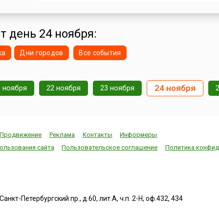
святых, мучеников и усопших, в середине ноября от
День народной скорби (нем. Volkstrauertag), а в одн
последних воскресений ноября подобный день отм
протестантская церк...
т день 24 ноября:
ка
Дни городов
Все события
24 ноября
1 ноября
22 ноября
23 ноября
Продвижение
Реклама
Контакты
Информеры
ользования сайта
Пользовательское соглашение
Политика конфид
нкт-Петербургский пр., д.60, лит.А, ч.п. 2-Н, оф.432, 434