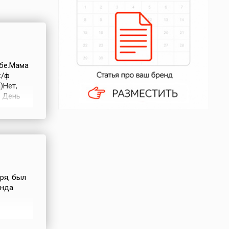
ьбе.Мама
к/ф
)Нет,
я День
нее
а,
ря, был
онда
дни из
ина