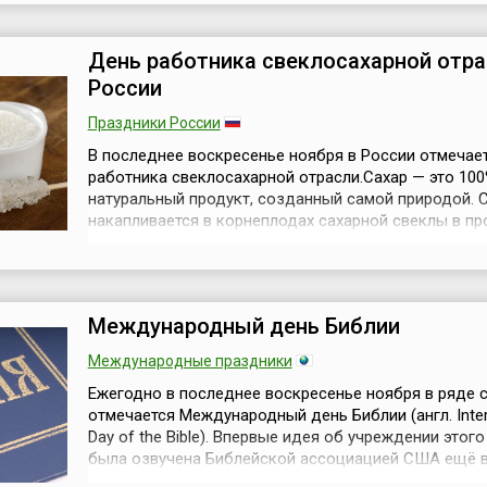
самцов составляет 2,7–4,5 метра, самок – 2,2–3,7 ме
взрослых самцов может достигать 2 тонн...
День работника свеклосахарной отр
России
Праздники России
В последнее воскресенье ноября в России отмечае
работника свеклосахарной отрасли.Сахар — это 10
натуральный продукт, созданный самой природой. 
накапливается в корнеплодах сахарной свеклы в пр
фотосинтеза, поэтому фактически свекловичный са
результат взаимодействия солнца, воздуха и воды.
эффективный источник энергии, помогающий в раб
мышечной, кров...
Международный день Библии
Международные праздники
Ежегодно в последнее воскресенье ноября в ряде 
отмечается Международный день Библии (англ. Inter
Day of the Bible). Впервые идея об учреждении этого
была озвучена Библейской ассоциацией США ещё в
годах, но широкого распространения она тогда не п