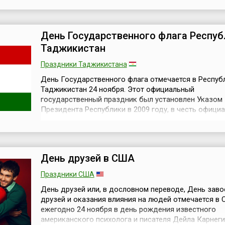
Лишь в последнее десятилетие праздник приобрета
большую известность и приверженцев в разных стр
Главной це...
День Государственного флага Респуб
Таджикистан
Праздники Таджикистана
День Государственного флага отмечается в Респуб
Таджикистан 24 ноября. Этот официальный
государственный праздник был установлен Указом
Президента Республики в 2009 году, в честь офици
утверждения флага страны 24 ноября 1992 года.Фла
Таджикистана представляет собой прямоугольное
полотнище из трёх горизонтальных разновеликих п
(2:3:2) полос красного, белого и зелёного цветов....
День друзей в США
Праздники США
День друзей или, в дословном переводе, День заво
друзей и оказания влияния на людей отмечается в
ежегодно 24 ноября в день рождения известного
американского психолога и писателя Дейла Карнеги 