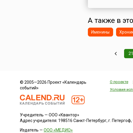
Эквадор
Эстония
А также в это
Эфиопия
Южная Корея
Именины
Хрони
Южная Осетия
Ямайка
Япония
2
О проекте
© 2005—2026 Проект «Календарь
событий»
Условия исп
Учредитель — ООО «Квантор»
Адрес учредителя: 198516 Санкт-Петербург, г. Петергоф, Са
Издатель —
ООО «МЕДИО»