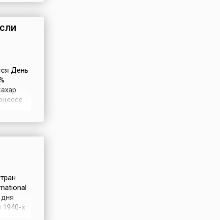
тра, вес
асли
тся День
0%
Сахар
оцессе
хар — это
 Сахар —
оте
стран
national
 дня
 1940-х
олучила.