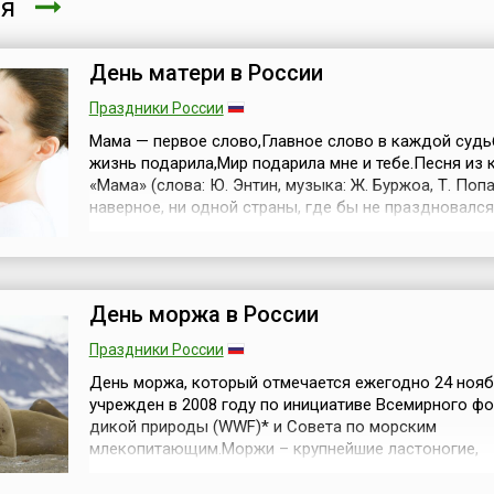
ря
День матери в России
Праздники России
Мама — первое слово,Главное слово в каждой суд
жизнь подарила,Мир подарила мне и тебе.Песня из 
«Мама» (слова: Ю. Энтин, музыка: Ж. Буржоа, Т. Попа
наверное, ни одной страны, где бы не праздновалс
матери. В России День матери отмечается в послед
воскресенье ноября, согласно Указу Президента
Российской Федерации № 120 от 30 января 1998 год
воздавая должное мат...
День моржа в России
Праздники России
День моржа, который отмечается ежегодно 24 нояб
учрежден в 2008 году по инициативе Всемирного ф
дикой природы (WWF)* и Совета по морским
млекопитающим.Моржи – крупнейшие ластоногие,
обитающие в северном полушарии планеты Земля, о
крупнейших представителей арктической фауны. Дл