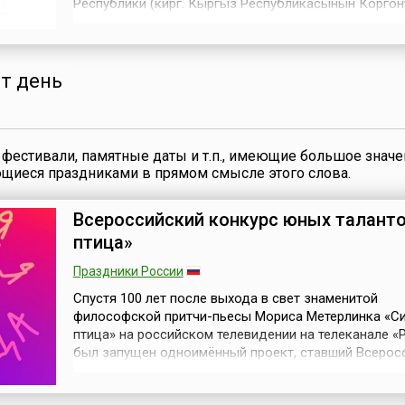
Республики (кирг. Кыргыз Республикасынын Коргон
спорттук-техникалык уюмунун кызматкеринин күнү). О
установлен Постановлением Правительства Республ
24 ноября 1995 года № 508, принимая во внимание
постановление Президиума Центрального Совета...
от день
фестивали, памятные даты и т.п., имеющие большое значе
ющиеся праздниками в прямом смысле этого слова.
Всероссийский конкурс юных таланто
птица»
Праздники России
Спустя 100 лет после выхода в свет знаменитой
философской притчи-пьесы Мориса Метерлинка «С
птица» на российском телевидении на телеканале «
был запущен одноимённый проект, ставший Всерос
конкурсом юных талантов «Синяя птица». Произошл
событие в ноябре 2015 года. С этого момента конку