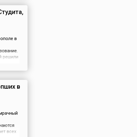
телей,
Студита,
нополе в
зование.
й решили
из
строгим
опших в
умрачный
наются
ает всех