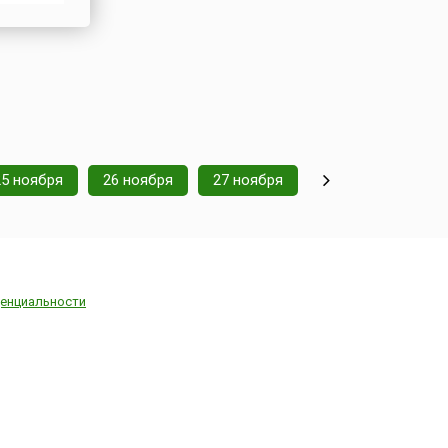
мечается
о из
ечает
25 ноября
26 ноября
27 ноября
енциальности