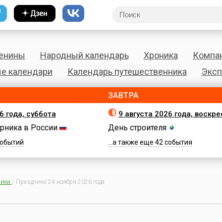
енины
Народный календарь
Хроника
Компа
е календари
Календарь путешественника
Эксп
ЗАВТРА
6 года, суббота
9 августа 2026 года, воскр
рника в России
День строителя
 событий
...а также еще 42 события
ики
/
Праздники 24 ноября 2026 года