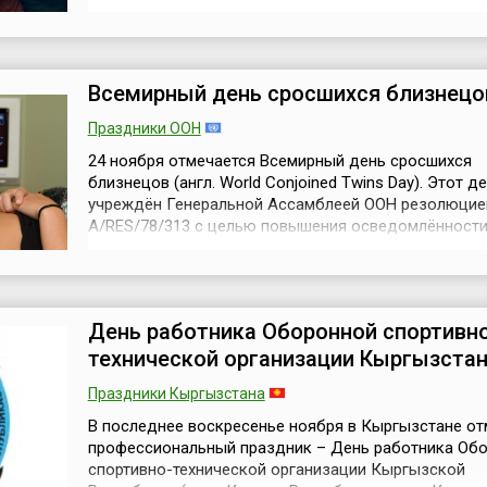
Dale Carnegie, 1888—1955), автора книги «Как приоб
друзей и оказывать влияние на людей» (англ. How t
Friends and Influence People).Впервые опубликованна
году эта книга ...
Всемирный день сросшихся близнецо
Праздники ООН
24 ноября отмечается Всемирный день сросшихся
близнецов (англ. World Conjoined Twins Day). Этот д
учреждён Генеральной Ассамблеей ООН резолюцие
A/RES/78/313 с целью повышения осведомлённости
и потребностях сросшихся близнецов и впервые бы
отмечен в 2024 году.Сросшиеся (иногда их называю
сиамскими) близнецы возникают, когда оплодотво
яйцеклетка не полностью разделяется н...
День работника Оборонной спортивно
технической организации Кыргызста
Праздники Кыргызстана
В последнее воскресенье ноября в Кыргызстане о
профессиональный праздник – День работника Об
спортивно-технической организации Кыргызской