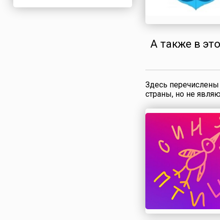
Нигерия
Нидерланды
Новая Зеландия
А также в эт
Норвегия
ОАЭ
Оман
Здесь перечислены 
Пакистан
страны, но не явля
Палестина
Панама
Перу
Польша
Португалия
Румыния
США
Саудовская Аравия
Сербия