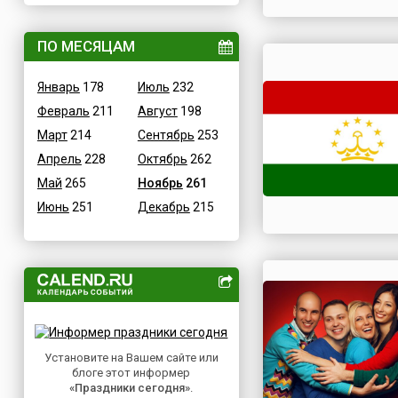
ВОВ
Дания
Водные
ПО МЕСЯЦАМ
Египет
Гастрономические
Зимбабве
Январь
178
Июль
232
Детские
Израиль
Февраль
211
Август
198
В честь икон
Индия
Март
214
Сентябрь
253
Дни памяти святых
Иордания
Апрель
228
Октябрь
262
Конституционные
Ирак
Май
265
Ноябрь
261
Культурные
Иран
Июнь
251
Декабрь
215
Масс-медийные
Ирландия
Молодежные
Исландия
Научно-технические
Испания
Независимые
Италия
Необычные
Йемен
Природные
Казахстан
Медицинские
Установите на Вашем сайте или
Камерун
блоге этот информер
Посты
Канада
«Праздники сегодня»
.