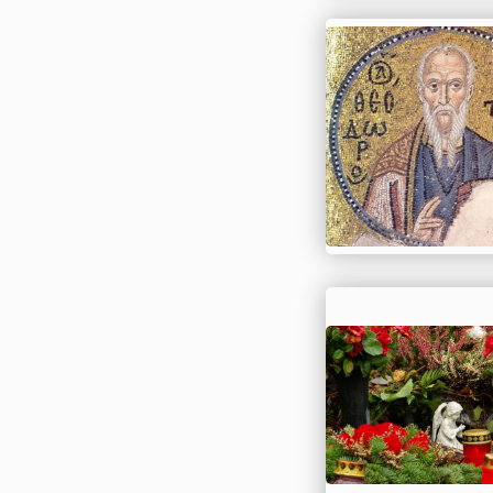
Сирия
Словакия
Словения
Таджикистан
Таиланд
Тунис
Туркменистан
Турция
Узбекистан
Украина
Финляндия
Франция
Хорватия
Черногория
Чехия
Швейцария
Швеция