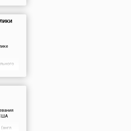
ет всё
анах.
лики
лике
ального
г
о ширине
евания
 США
(англ.