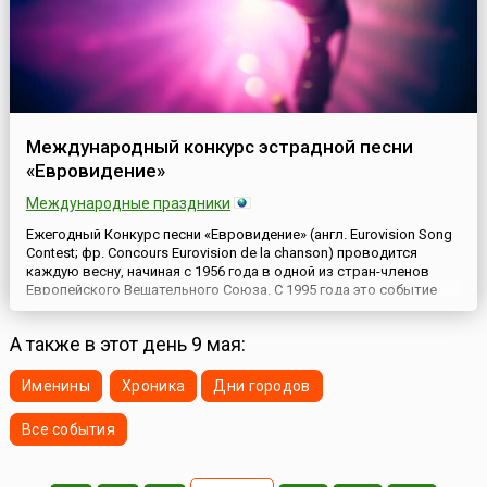
Международный конкурс эстрадной песни
«Евровидение»
Международные праздники
Ежегодный Конкурс песни «Евровидение» (англ. Eurovision Song
Contest; фр. Concours Eurovision de la chanson) проводится
каждую весну, начиная с 1956 года в одной из стран-членов
Европейского Вещательного Союза. С 1995 года это событие
происходит в мае месяце, а предшествующие конкурсы
проводились как в мае, так и в марте, и апреле.В 2026 году
А также в этот день 9 мая:
первый и второй полуфиналы состоятся 12 и 14 мая, а...
Именины
Хроника
Дни городов
Все события