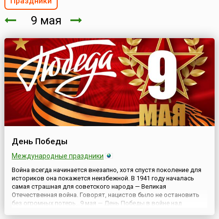
Праздники
9 мая
День Победы
Международные праздники
Война всегда начинается внезапно, хотя спустя поколение для
историков она покажется неизбежной. В 1941 году началась
самая страшная для советского народа — Великая
Отечественная война. Говорят, нацистов было не остановить
без огромных потерь…9 мая — День Победы в войне над
фашистской Германией — является в России, бывших советских