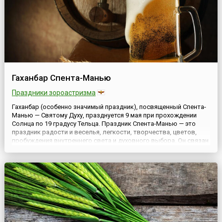
Гаханбар Спента-Манью
Праздники зороастризма
Гаханбар (особенно значимый праздник), посвященный Спента-
Манью — Святому Духу, празднуется 9 мая при прохождении
Солнца по 19 градусу Тельца. Праздник Спента-Манью — это
праздник радости и веселья, легкости, творчества, цветов,
пробуждения внутреннего света и духовного выбора. Он связан
с изобилием и счастьем. Спента-Манью — Дух Святой,
наполняющий все сотворенное Богом, преображающий и в...