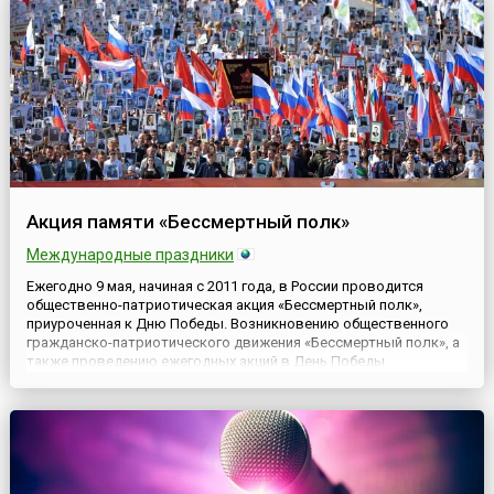
Акция памяти «Бессмертный полк»
Международные праздники
Ежегодно 9 мая, начиная с 2011 года, в России проводится
общественно-патриотическая акция «Бессмертный полк»,
приуроченная к Дню Победы. Возникновению общественного
гражданско-патриотического движения «Бессмертный полк», а
также проведению ежегодных акций в День Победы
предшествовали похожие акции, проводившиеся в отдельных
городах России и до 2011 года. Такими городами были
Прокопьевск, Новок...