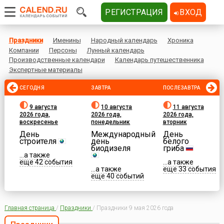
РЕГИСТРАЦИЯ
ВХОД
Праздники
Именины
Народный календарь
Хроника
Компании
Персоны
Лунный календарь
Производственные календари
Календарь путешественника
Экспертные материалы
СЕГОДНЯ
ЗАВТРА
ПОСЛЕЗАВТРА
9 августа
10 августа
11 августа
2026 года,
2026 года,
2026 года,
воскресенье
понедельник
вторник
День
Международный
День
строителя
день
белого
биодизеля
гриба
...а также
еще 42 события
...а также
...а также
еще 33 события
еще 40 событий
Главная страница
/
Праздники
/
Праздники 9 мая 2026 года