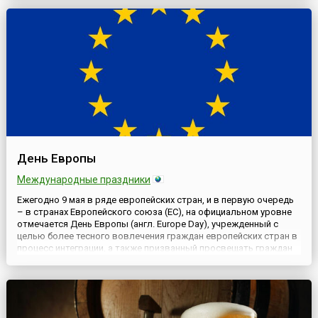
республиках и ряде стран Европы одним из самых важных,
трогател...
День Европы
Международные праздники
Ежегодно 9 мая в ряде европейских стран, и в первую очередь
– в странах Европейского союза (ЕС), на официальном уровне
отмечается День Европы (англ. Europe Day), учрежденный с
целью более тесного вовлечения граждан европейских стран в
процесс интеграции, а также призванный просвещать граждан
государств-членов ЕС и людей в остальном мире о
преимуществах такой организации, как Евросоюз (англ. Europe...