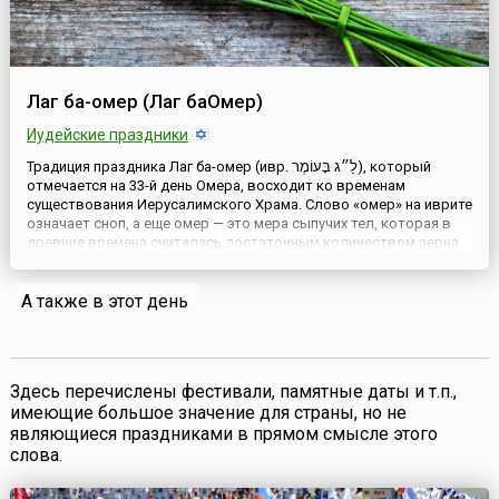
Лаг ба-омер (Лаг баОмер)
Иудейские праздники
Традиция праздника Лаг ба-омер (ивр. לַ״ג בָּעוֹמֶר‎), который
отмечается на 33-й день Омера, восходит ко временам
существования Иерусалимского Храма. Слово «омер» на иврите
означает сноп, а еще омер — это мера сыпучих тел, которая в
древние времена считалась достаточным количеством зерна
для одного человека на день. На второй день Песаха
полагалось приносить дар в Храм, а именно — сноп ячменя...
А также в этот день
Здесь перечислены фестивали, памятные даты и т.п.,
имеющие большое значение для страны, но не
являющиеся праздниками в прямом смысле этого
слова.