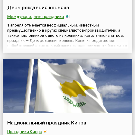
День рождения коньяка
Международные праздники
1 апреля отмечается неофициальный, известный
преимущественно в кругах специалистов-производителей, а
также поклонников одного из крепких алкогольных напитков,
праздник — День рождения коньяка.Коньяк представляет
собой крепкий алкогольный напиток, разновидность бренди, то
есть винного дистиллята, производящийся по строгой
технологии из определённых сортов винограда в конкретной
местности.На...
Национальный праздник Кипра
Праздники Кипра