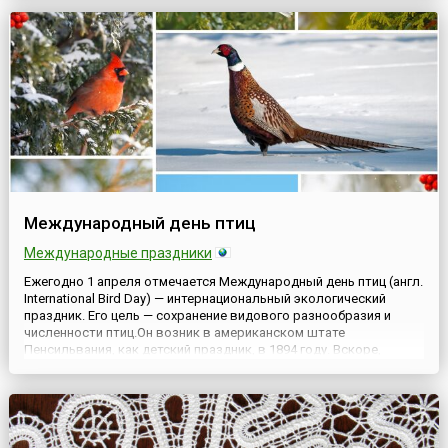
из влиятельных версий о возникновении празд...
Международный день птиц
Международные праздники
Ежегодно 1 апреля отмечается Международный день птиц (англ.
International Bird Day) — интернациональный экологический
праздник. Его цель — сохранение видового разнообразия и
численности птиц.Он возник в американском штате
Пенсильвания, как детский праздник, в 1894 году. Вскоре,
получив популярность благодаря СМИ, он начал массово
проводиться во всех штатах США, затем пришёл в Европу.19
мар...