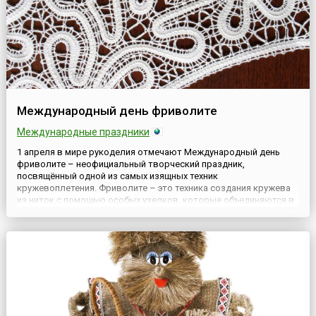
Международный день фриволите
Международные праздники
1 апреля в мире рукоделия отмечают Международный день
фриволите – неофициальный творческий праздник,
посвящённый одной из самых изящных техник
кружевоплетения. Фриволите – это техника создания кружева
из ниток с помощью особых узелков, которые объединяются в
кольца и дуги. Для работы используют челноки, специальную
иглу или крючок. В отличие от привычного вязания, здесь нет
полотна как таковог...