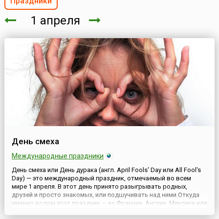
Праздники
1 апреля
День смеха
Международные праздники
День смеха или День дурака (англ. April Fools' Day или All Fool's
Day) — это международный праздник, отмечаемый во всем
мире 1 апреля. В этот день принято разыгрывать родных,
друзей и просто знакомых, или подшучивать над ними.Откуда
именно родом этот праздник — из Франции, Англии, Мексики или
Швеции — тайна, которая, к сожалению, покрыта мраком. Одну