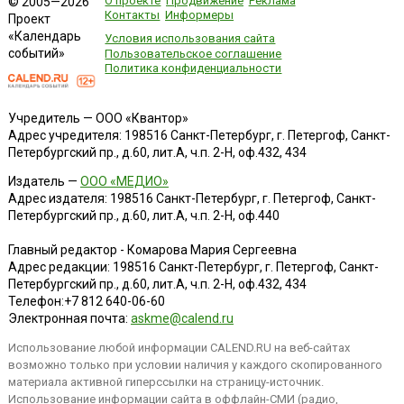
О проекте
Продвижение
Реклама
© 2005—2026
Контакты
Информеры
Проект
«Календарь
Условия использования сайта
событий»
Пользовательское соглашение
Политика конфиденциальности
Учредитель — ООО «Квантор»
Адрес учредителя: 198516 Санкт-Петербург, г. Петергоф, Санкт-
Петербургский пр., д.60, лит.А, ч.п. 2-Н, оф.432, 434
Издатель —
ООО «МЕДИО»
Адрес издателя: 198516 Санкт-Петербург, г. Петергоф, Санкт-
Петербургский пр., д.60, лит.А, ч.п. 2-Н, оф.440
Главный редактор - Комарова Мария Сергеевна
Адрес редакции:
198516
Санкт-Петербург, г. Петергоф
,
Санкт-
Петербургский пр., д.60, лит.А, ч.п. 2-Н, оф.432, 434
Телефон:
+7 812 640-06-60
Электронная почта:
askme@calend.ru
Использование любой информации CALEND.RU на веб-сайтах
возможно только при условии наличия у каждого скопированного
материала активной гиперссылки на страницу-источник.
Использование информации сайта в оффлайн-СМИ (радио,