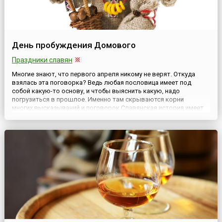
День пробуждения Домового
Праздники славян
Многие знают, что первого апреля никому не верят. Откуда
взялась эта поговорка? Ведь любая пословица имеет под
собой какую-то основу, и чтобы выяснить какую, надо
погрузиться в прошлое. Именно там скрываются корни
многих высказываний и поговорок.Славянская история имеет
глубокие языческие корни, отзвуки которых можно наблюдать
и сегодня. Например, в тех же пословицах, поговорках,
поверьях и пр...