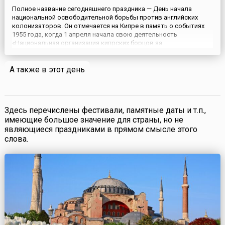
Полное название сегодняшнего праздника — День начала
национальной освободительной борьбы против английских
колонизаторов. Он отмечается на Кипре в память о событиях
1955 года, когда 1 апреля начала свою деятельность
«Национальная организация кипрских борцов за
независимость».В 1571 году Кипр был завоеван мощной
Османской империей. Тогда остров, пребывавший в серьезном
А также в этот день
экономическом упадке, бы...
Здесь перечислены фестивали, памятные даты и т.п.,
имеющие большое значение для страны, но не
являющиеся праздниками в прямом смысле этого
слова.