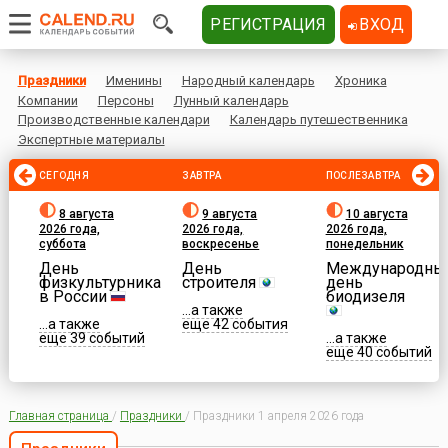
РЕГИСТРАЦИЯ
ВХОД
Праздники
Именины
Народный календарь
Хроника
Компании
Персоны
Лунный календарь
Производственные календари
Календарь путешественника
Экспертные материалы
СЕГОДНЯ
ЗАВТРА
ПОСЛЕЗАВТРА
8 августа
9 августа
10 августа
2026 года,
2026 года,
2026 года,
суббота
воскресенье
понедельник
День
День
Международны
физкультурника
строителя
день
в России
биодизеля
...а также
...а также
еще 42 события
еще 39 событий
...а также
еще 40 событий
Главная страница
/
Праздники
/
Праздники 1 апреля 2026 года