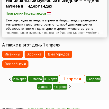
Национальный музейный выходной — Неделя
музеев в Нидерландах
Праздники Нидерландов
Ежегодно одна из недель апреля в Нидерландах проводится
жителями и туристами страны с пользой для повышения
образовательного и культурного уровня — она стартует в
Национальный музейный выходной (National Museum Weekend,
Nationale Museumweekend), когда более 400 музеев открывают
двери для бесплатного (или с большой скидкой) посещения.
А также в этот день 1 апреля:
Более того, многие музеи готовят к этим дням специальные
програм...
Именины
Хроника
Дни городов
Все события
1 апреля
29 марта
30 марта
31 марта
2 апреля
3 апреля
4 апреля