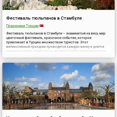
Фестиваль тюльпанов в Стамбуле
Праздники Турции
Фестиваль тюльпанов в Стамбуле – знаменитый на весь мир
цветочный фестиваль, красочное событие, которое
привлекает в Турцию множеством туристов. Этот
великолепный праздник проводится каждую весну и длится
примерно месяц. Ежегодно в апреле Стамбул превращается в
цветочный шедевр и становится тюльпановой столицей мира.
Миллионы тюльпанов высаживают по всему городу. Их можно
увидеть практичес...