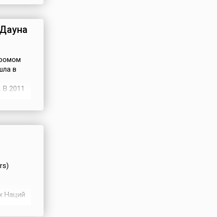
т день в
к в ходе
 Дауна
дромом
шла в
 В 2011
а
люция
ла что
rs)
х Наций
е
дным