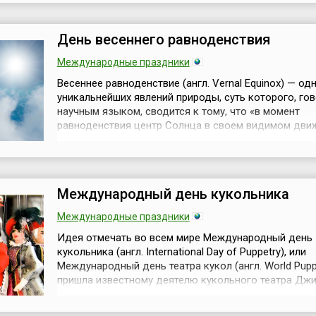
глубокие духовные вопросы современного человек
для этого необходимо при...
День весеннего равноденствия
Международные праздники
Весеннее равноденствие (англ. Vernal Equinox) — од
уникальнейших явлений природы, суть которого, го
научным языком, сводится к тому, что «в момент
равноденствия центр Солнца в своем видимом дви
эклиптике пересекает небесный экватор». Дата изм
год от года, обычно оно происходит в промежутке 
и 21 марта, в 2026 году это 20 марта. Говоря проще, 
день Земл...
Международный день кукольника
Международные праздники
Идея отмечать во всем мире Международный день
кукольника (англ. International Day of Puppetry), или
Международный день театра кукол (англ. World Puppe
пришла известному деятелю кукольного театра Дж
Золфагарихо из Ирана. В 2000 году на XVIII Конгрес
Международного союза деятелей театра кукол (англ