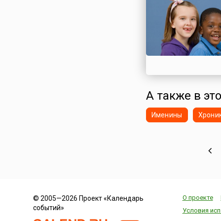
Эквадор
Эстония
Эфиопия
Южная Корея
Южная Осетия
Ямайка
Япония
А также в это
Именины
Хрони
О проекте
© 2005—2026 Проект «Календарь
событий»
Условия исп