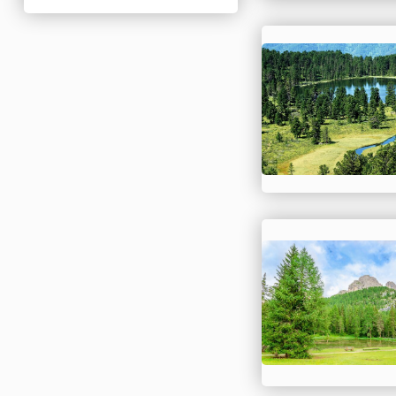
Нигерия
Нидерланды
Новая Зеландия
Норвегия
ОАЭ
Оман
Пакистан
Палестина
Панама
Перу
Польша
Португалия
Румыния
США
Саудовская Аравия
Сербия