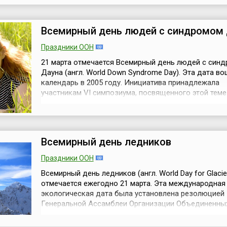
теме.Дата 21 марта выбрана в связи с тем, что в это
1960 году полиция открыла огонь и убила 69 челове
проводивш...
Всемирный день людей с синдромом
Праздники ООН
21 марта отмечается Всемирный день людей с син
Дауна (англ. World Down Syndrome Day). Эта дата во
календарь в 2005 году. Инициатива принадлежала
участникам VI симпозиума, посвященного этой теме.
году Генеральная Ассамблея ООН объявила 21 март
Всемирным днем людей с синдромом Дауна (резо
№A/RES/66/149). Генеральная Ассамблея постанови
этот День будет отмечаться 21 ...
Всемирный день ледников
Праздники ООН
Всемирный день ледников (англ. World Day for Glacie
отмечается ежегодно 21 марта. Эта международная
экологическая дата была установлена резолюцией
Генеральной Ассамблеи Организации Объединенны
(A/RES/77/158 ) в декабре 2022 года. Кстати, этим ж
документом 2025 год провозглашался Междунаро