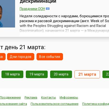
дискриминации
Праздники ООН
Неделя солидарности с народами, борющимися про
расизма и расовой дискриминации (англ. Week of Soli
with the Peoples Struggling against Racism and Racial
Discrimination), начинается 21 марта — в Междунаро
день борьбы за ликвидацию расовой дискриминации
день в 1960 году в Шапервиле (Южная Африка) пол
открыла огонь по участникам мирной демонстрации
т день 21 марта:
законов режима апарт...
ка
Дни городов
Все события
21 марта
18 марта
19 марта
20 марта
2
Продвижение
Реклама
Контакты
Информеры
ользования сайта
Пользовательское соглашение
Политика конфид