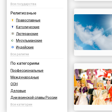
Азербайджан
Все государства
Албания
Религиозные
Аргентина
Православные
Армения
Католические
Афганистан
Лютеранские
Багамы
Мусульманские
Бахрейн
Иудейские
Бельгия
Буддийские
Все религии
Болгария
Индуизм
По категориям
Босния
Бахаи
Профессиональные
Бразилия
Зороастризм
Международные
Великобритания
Славянские
ООН
Венгрия
Языческие
Деловые
Вьетнам
Дни воинской славы России
Германия
Армейские
Все категории
Греция
Величественные
Грузия