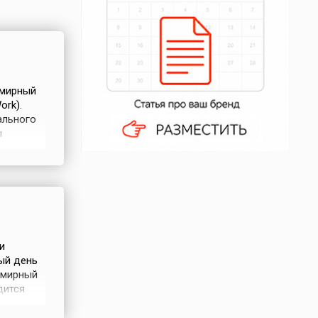
емирный
ork).
ального
ы
(англ.
и
ый день
семирный
дится
ешении
и