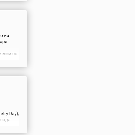
а — но
но из
воря
жении по
еняется
между 19
в этот
try Day),
ивада
се
. Union