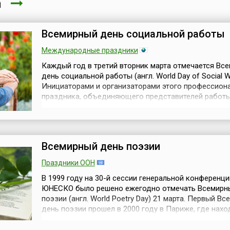
та
Всемирный день социальной работы
Международные праздники
Каждый год в третий вторник марта отмечается Вс
день социальной работы (англ. World Day of Social W
Инициаторами и организаторами этого профессион
праздника, объединяющего представителей работ
социальной направленности, в 1983 году выступили:
Международная Федерация социальных работников 
The International Federation of Social Workers, IFSW) и
Международная Ассоциация шко...
Всемирный день поэзии
Праздники ООН
В 1999 году на 30-й сессии генеральной конференци
ЮНЕСКО было решено ежегодно отмечать Всемирн
поэзии (англ. World Poetry Day) 21 марта. Первый В
день поэзии прошел в 2000 году в Париже, где нахо
штаб-квартира ЮНЕСКО. «Поэзия, — говорится в р
ЮНЕСКО, — может стать ответом на самые острые 