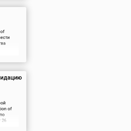
 он
 of
вести
тва
,
и. 23
у этих
видацию
вой
tion of
 по
 26
ленной