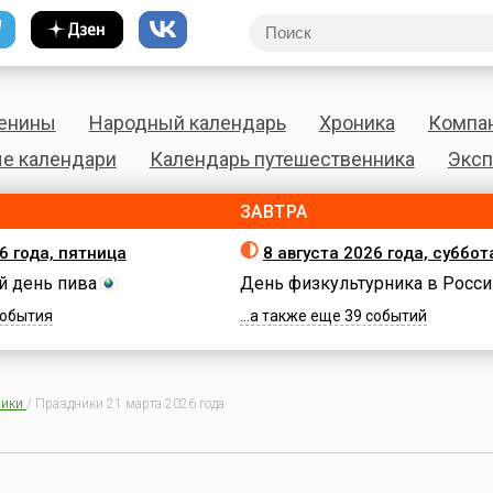
енины
Народный календарь
Хроника
Компа
е календари
Календарь путешественника
Эксп
ЗАВТРА
6 года, пятница
8 августа 2026 года, суббот
 день пива
День физкультурника в Росси
 события
...а также еще 39 событий
ики
/
Праздники 21 марта 2026 года