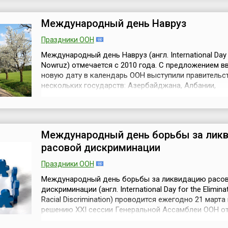
Internationale de la Marionnette, UNIMA) в Магдебурге
вынес данное предложен...
Международный день Навруз
Праздники ООН
Международный день Навруз (англ. International Day
Nowruz) отмечается с 2010 года. С предложением в
новую дату в календарь ООН выступили правительс
нескольких государств: Азербайджана, Албании,
Афганистана, Македонии, Индии, Ирана, Казахстана
Кыргызстана, Таджикистана, Туркменистана и Турци
февраля Генеральная ассамблея приняла инициатив
стран и закрепила за 21 марта междуна...
Международный день борьбы за лик
расовой дискриминации
Праздники ООН
Международный день борьбы за ликвидацию расо
дискриминации (англ. International Day for the Elimina
Racial Discrimination) проводится ежегодно 21 марта
решению XXI сессии Генеральной Ассамблеи ООН от
октября 1966 года и каждый год посвящен опреде