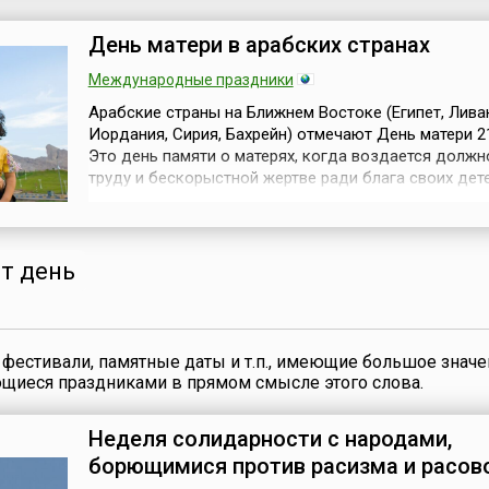
деревьев. Им была присвоена огромная важность, в
чем все деревья подразделя...
День матери в арабских странах
Международные праздники
Арабские страны на Ближнем Востоке (Египет, Лива
Иордания, Сирия, Бахрейн) отмечают День матери 21
Это день памяти о матерях, когда воздается должн
труду и бескорыстной жертве ради блага своих дет
матери издавна отмечается во многих странах мира,
история праздника уходит своими корнями в глубин
Но современный праздник в честь матерей появилс
когда в 1910...
от день
фестивали, памятные даты и т.п., имеющие большое значе
ющиеся праздниками в прямом смысле этого слова.
Неделя солидарности с народами,
борющимися против расизма и расов