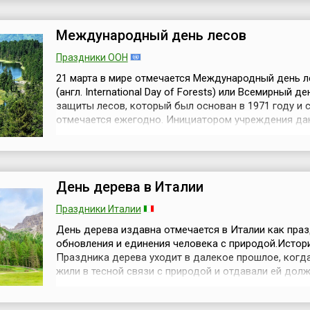
годом сохранения ледников, который проходил под
ЮНЕСКО и Всемирной метеорологической орг...
Международный день лесов
Праздники ООН
21 марта в мире отмечается Международный день л
(англ. International Day of Forests) или Всемирный де
защиты лесов, который был основан в 1971 году и с
отмечается ежегодно. Инициатором учреждения да
Дня выступила Европейская конфедерация сельско
хозяйства на 23-й Генеральной Ассамблее в 1971 го
была поддержана Всемирной Продовольственной и
сельскохозяйственной организа...
День дерева в Италии
Праздники Италии
День дерева издавна отмечается в Италии как пра
обновления и единения человека с природой.Истор
Праздника дерева уходит в далекое прошлое, когд
жили в тесной связи с природой и отдавали ей дол
уважение. В античной культуре был широко распрос
обычай устраивать празднества по случаю посадки