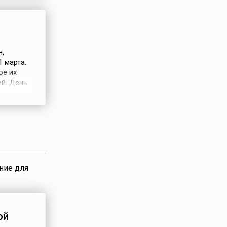
 связи с
н,
 марта.
ое их
ей. День
 а
у веков.
я в США,
ние для
ой