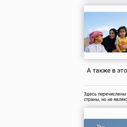
Сирия
Словакия
Словения
Таджикистан
Таиланд
Тунис
Туркменистан
Турция
Узбекистан
А также в эт
Украина
Финляндия
Франция
Хорватия
Здесь перечислены 
страны, но не явля
Черногория
Чехия
Швейцария
Швеция