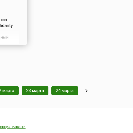
тив
darity
дный
. В этот
иция
 против
2 марта
23 марта
24 марта
енциальности