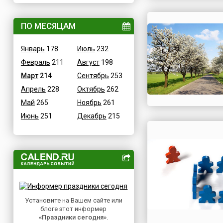
ВОВ
Дания
Водные
ПО МЕСЯЦАМ
Египет
Гастрономические
Зимбабве
Январь
178
Июль
232
Детские
Израиль
Февраль
211
Август
198
В честь икон
Индия
Март
214
Сентябрь
253
Дни памяти святых
Иордания
Апрель
228
Октябрь
262
Конституционные
Ирак
Май
265
Ноябрь
261
Культурные
Иран
Июнь
251
Декабрь
215
Масс-медийные
Ирландия
Молодежные
Исландия
Научно-технические
Испания
Независимые
Италия
Необычные
Йемен
Природные
Казахстан
Медицинские
Установите на Вашем сайте или
Камерун
блоге этот информер
Посты
Канада
«Праздники сегодня»
.