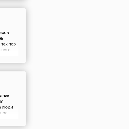
 эгидой
есов
нь
 тех пор
нного
го
ду, идея
здник
ия
а люди
жное
транен