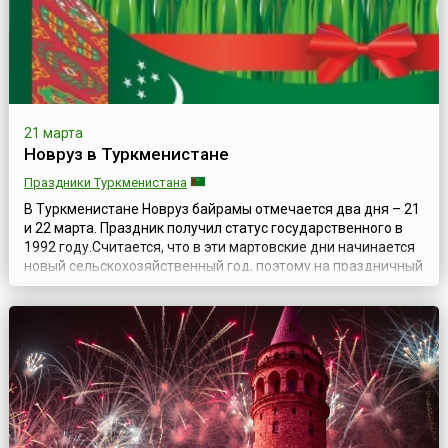
21 марта
Новруз в Туркменистане
Праздники Туркменистана
В Туркменистане Новруз байрамы отмечается два дня – 21
и 22 марта. Праздник получил статус государственного в
1992 году.Считается, что в эти мартовские дни начинается
новый сельскохозяйственный год, поэтому на праздничный
стол принято подавать национальные блюда из пшеницы:
халву, сладкие мучные изделия и кашу из солода. Но
центральное место занимает блюдо, приготовленное из
ростков пшеницы – ...