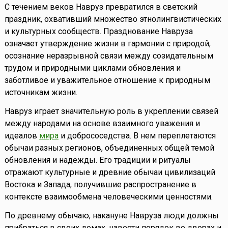
С течением веков Навруз превратился в светский
праздник, охвативший множество этнолингвистических
и культурных сообществ. Празднование Навруза
означает утверждение жизни в гармонии с природой,
осознание неразрывной связи между созидательным
трудом и природными циклами обновления и
заботливое и уважительное отношение к природным
источникам жизни.
Навруз играет значительную роль в укреплении связей
между народами на основе взаимного уважения и
идеалов
мира
и добрососедства. В нем переплетаются
обычаи разных регионов, объединенных общей темой
обновления и надежды. Его традиции и ритуалы
отражают культурные и древние обычаи цивилизаций
Востока и Запада, получившие распространение в
контексте взаимообмена человеческими ценностями.
По древнему обычаю, накануне Навруза люди должны
прибраться в своих домах, навести порядок во дворах и