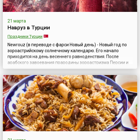
21 марта
Навруз в Турции
Праздники Турции
Newrouz (в переводе с фарси Новый день) - Новый год по
зороастрийскому солнечному календарю. Его начало
приходится на день весеннего равноденствия. После
арабского завоевания прародины зороастризма Персии и
насаждения ислама утратил магический смысл,
превратившись просто в предлог лишний раз отдохнуть.
Ноуруз до сих пор справляется народностями Средней
Азии, Азербайджана и Закавказья как народ...