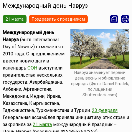
Международный день Навруз
21 марта
Поздравить с праздником
Международный день
Навруз
(англ. International
Day of Nowruz) отмечается с
2010 года. С предложением
ввести новую дату в
календарь
ООН
выступили
Навруз знаменует первый
правительства нескольких
день весны и обновление
государств: Азербайджана,
природы (Фото: Daniel Prudek,
Албании, Афганистана,
по лицензии
Shutterstock.com)
Македонии, Индии, Ирана,
Казахстана, Кыргызстана,
Таджикистана, Туркменистана и Турции.
23 февраля
Генеральная ассамблея приняла инициативу этих стран и
закрепила за
21 марта
международный праздник –
День Навруз (резолюция №A/RES/64/253).