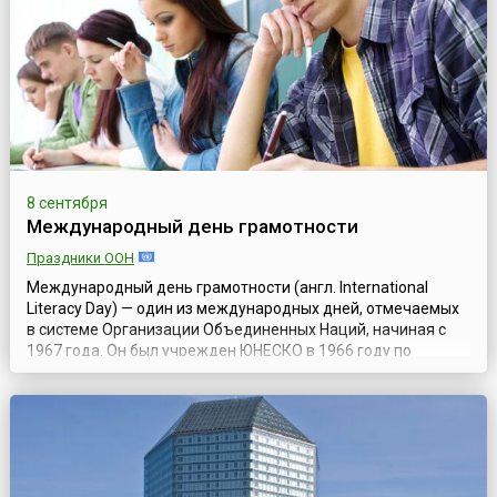
пути письменности и печати в Бела...
8 сентября
Международный день грамотности
Праздники ООН
Международный день грамотности (англ. International
Literacy Day) — один из международных дней, отмечаемых
в системе Организации Объединенных Наций, начиная с
1967 года. Он был учрежден ЮНЕСКО в 1966 году по
рекомендации «Всемирной конференции министров
образования по ликвидации неграмотности»,
состоявшейся в Тегеране в сентябре 1965 года, с целью
напомнить о важности грамотности в жизни людей...