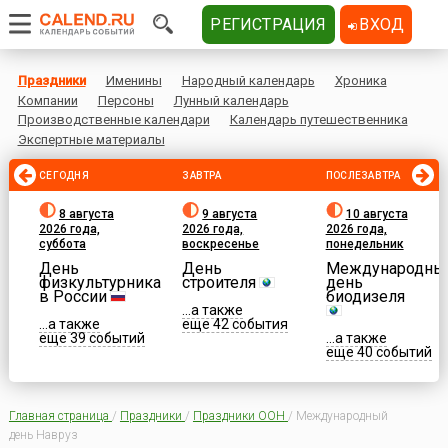
РЕГИСТРАЦИЯ
ВХОД
Праздники
Именины
Народный календарь
Хроника
Компании
Персоны
Лунный календарь
Производственные календари
Календарь путешественника
Экспертные материалы
СЕГОДНЯ
ЗАВТРА
ПОСЛЕЗАВТРА
8 августа
9 августа
10 августа
2026 года,
2026 года,
2026 года,
суббота
воскресенье
понедельник
День
День
Международны
физкультурника
строителя
день
в России
биодизеля
...а также
...а также
еще 42 события
еще 39 событий
...а также
еще 40 событий
Главная страница
/
Праздники
/
Праздники ООН
/
Международный
день Навруз