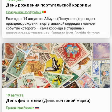
День рождения португальской корриды
Праздники Португалии
Ежегодно 14 августа в Абиуле (Португалия) проходит
праздник рождения португальской корриды, главное
событие которого — сама коррида в старинных
национальных традициях. Коррида (исп. Corrida de toros
или англ. Bullfighting) — это не просто соревнование, а
удивительное сочетание спорта и искусства, зрелища и
мастерства, шоу и священнодействия с участием
отчаянных смельчаков. Кабальеро начи...
19 августа
День филателии (День почтовой марки)
Праздники России