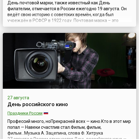
День почтовой марки, также известный как День
филателии, отмечается в России ежегодно 19 августа. Он
ведёт свою историю с советских времён, когда был
учреждён в РСФСР в 1922 году. Почтовая марка – это
ценная бумага, специальный знак почтовой оплаты,
который из простого листка бумаги превратился в ценный
«экспонат». Ведь по маркам можно знать об истории
страны, ее общественном строе и культуре....
27 августа
День российского кино
Праздники России
Профессий много, ноПрекрасней всех — кино.Кто в этот мир
попал — Навеки счастлив стал.Фильм, фильм,
фильм...Музыка А. Зацепина, слова Ф. Хитрука