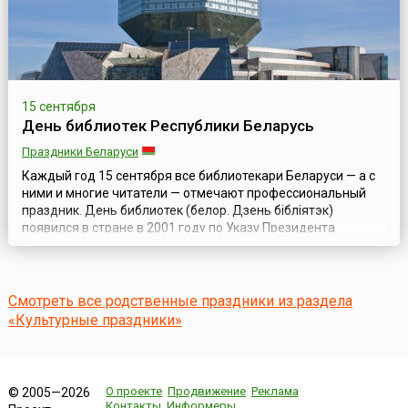
15 сентября
День библиотек Республики Беларусь
Праздники Беларуси
Каждый год 15 сентября все библиотекари Беларуси — а с
ними и многие читатели — отмечают профессиональный
праздник. День библиотек (белор. Дзень бібліятэк)
появился в стране в 2001 году по Указу Президента
Республики Беларусь от 8 сентября 2001 года, а дата
праздника — 15 сентября — выбрана в честь дня основания
Национальной библиотеки, главного книгохранилища
страны.Национальная библиотека, п...
Смотреть все родственные праздники из раздела
«Культурные праздники»
О проекте
Продвижение
Реклама
© 2005—2026
Контакты
Информеры