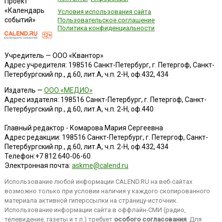
Проект
«Календарь
Условия использования сайта
событий»
Пользовательское соглашение
Политика конфиденциальности
Учредитель — ООО «Квантор»
Адрес учредителя: 198516 Санкт-Петербург, г. Петергоф, Санкт-
Петербургский пр., д.60, лит.А, ч.п. 2-Н, оф.432, 434
Издатель —
ООО «МЕДИО»
Адрес издателя: 198516 Санкт-Петербург, г. Петергоф, Санкт-
Петербургский пр., д.60, лит.А, ч.п. 2-Н, оф.440
Главный редактор - Комарова Мария Сергеевна
Адрес редакции:
198516
Санкт-Петербург, г. Петергоф
,
Санкт-
Петербургский пр., д.60, лит.А, ч.п. 2-Н, оф.432, 434
Телефон:
+7 812 640-06-60
Электронная почта:
askme@calend.ru
Использование любой информации CALEND.RU на веб-сайтах
возможно только при условии наличия у каждого скопированного
материала активной гиперссылки на страницу-источник.
Использование информации сайта в оффлайн-СМИ (радио,
телевидение, газеты и т.п.) требует
особого согласования
. Для