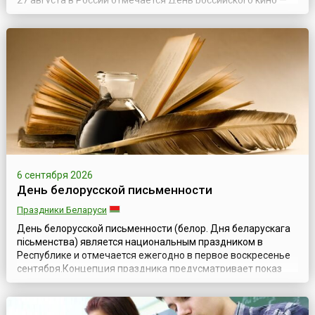
27 августа в России отмечается День российского кино —
праздник профессиональных кинематографистов и всех,
кто поддерживает и любит российское кино. Он установлен
Указом Президиума Верховного Совета СССР № 3018-Х от 1
октября 1980 г...
6 сентября 2026
День белорусской письменности
Праздники Беларуси
День белорусской письменности (белор. Дня беларускага
пісьменства) является национальным праздником в
Республике и отмечается ежегодно в первое воскресенье
сентября.Концепция праздника предусматривает показ
нерушимого единства белорусского печатного слова с
историей белорусского народа, его тесной связи со
славянскими истоками, а также осмысление исторического