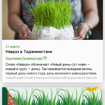
снег, то это считалось добрым знаком. Даже девичью
красоту в кыргызских ...
21 марта
Навруз в Таджикистане
Праздники Таджикистана
Слово «Навруз» обозначает «Новый день» (от «нав» —
новый и «руз» — день). Так называется праздник весны,
первый день нового года, день весеннего равноденствия,
самый известный и распространенный праздников персов
— иранцев, таджиков и афганцев. Основные дни праздника
составляют 21 и 22 марта.В каждой стране и в различных
регионах население может отметить это день по-разному,
но в Таджикистане,...