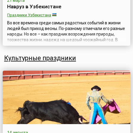
21 марта
Навруз в Узбекистане
Праздники Узбекистана
Во все времена среди самых радостных событий в жизни
людей был приход весны. По-разному отмечали его разные
народы. Но все – как праздник возрождения природы,
торжества жизни, надежд на щедрый урожайный год. В
переводе с фарси Навруз обозначает «новый день».
Навруз, который отмечается 21 марта, считается началом
Культурные праздники
нового года. Как известно, 21 марта – это день весеннего
равноденствия. Продолжите...
14 августа