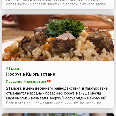
обрядности и направленности. По восточному календарю
Наурыз — начало нового года, совпадает с днем весеннего
равноденствия. Для казахов этот праздник является
символом весеннего обновления, торжества любви,
плодородия и дружбы. В старину до прихо...
21 марта
Нооруз в Кыргызстане
Праздники Кыргызстана
21 марта, в день весеннего равноденствия, в Кыргызстане
отмечается народный праздник Нооруз. Раньше месяц
март кыргызы называли Нооруз (Нооруз элдик майрам күнү).
Если в этот день рождались мальчики, их называли, по
традиции, Ноорузбаями или Ноорузбеками, а девочек
просто Нооруз или Ноорузгуль. Если в этот день выпадал