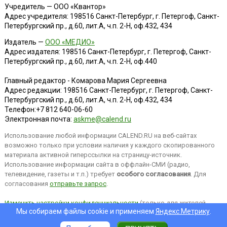
Учредитель — ООО «Квантор»
Адрес учредителя: 198516 Санкт-Петербург, г. Петергоф, Санкт-
Петербургский пр., д.60, лит.А, ч.п. 2-Н, оф.432, 434
Издатель —
ООО «МЕДИО»
Адрес издателя: 198516 Санкт-Петербург, г. Петергоф, Санкт-
Петербургский пр., д.60, лит.А, ч.п. 2-Н, оф.440
Главный редактор - Комарова Мария Сергеевна
Адрес редакции:
198516
Санкт-Петербург, г. Петергоф
,
Санкт-
Петербургский пр., д.60, лит.А, ч.п. 2-Н, оф.432, 434
Телефон:
+7 812 640-06-60
Электронная почта:
askme@calend.ru
Использование любой информации CALEND.RU на веб-сайтах
возможно только при условии наличия у каждого скопированного
материала активной гиперссылки на страницу-источник.
Использование информации сайта в оффлайн-СМИ (радио,
телевидение, газеты и т.п.) требует
особого согласования
. Для
согласования
отправьте запрос
.
Изменить настройки конфиденциальности
(только для жителей
Мы собираем файлы cookie и применяем
Яндекс.Метрику
.
EEA).