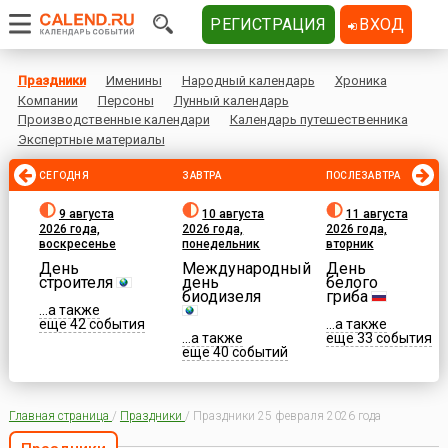
РЕГИСТРАЦИЯ
ВХОД
Праздники
Именины
Народный календарь
Хроника
Компании
Персоны
Лунный календарь
Производственные календари
Календарь путешественника
Экспертные материалы
СЕГОДНЯ
ЗАВТРА
ПОСЛЕЗАВТРА
9 августа
10 августа
11 августа
2026 года,
2026 года,
2026 года,
воскресенье
понедельник
вторник
День
Международный
День
строителя
день
белого
биодизеля
гриба
...а также
еще 42 события
...а также
...а также
еще 33 события
еще 40 событий
Главная страница
/
Праздники
/
Праздники 25 февраля 2026 года