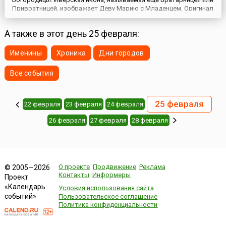
Привратницей, изображает Деву Марию с Младенцем. Оригинал
образа находится в Иверском монастыре на горе Афон в
Греции. Согласно преданию, икону написал евангелист Лука,
А также в этот день 25 февраля:
сподвижник апостола Павла. А 25 февраля празднуется день
обретения Иверс...
Именины
Хроника
Дни городов
Все события
25 февраля
22 февраля
23 февраля
24 февраля
26 февраля
27 февраля
28 февраля
О проекте
Продвижение
Реклама
© 2005—2026
Контакты
Информеры
Проект
«Календарь
Условия использования сайта
событий»
Пользовательское соглашение
Политика конфиденциальности