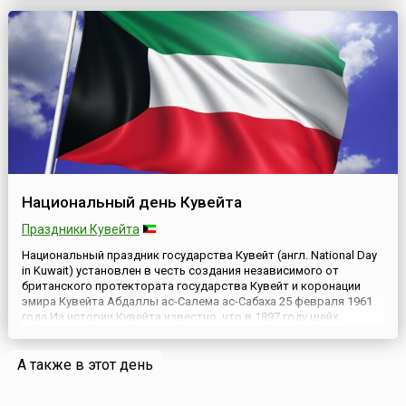
государственности и самобытности Республики.Башкортостан
(неофициально употребляется и название Башкирия) – субъект
Российской Фед...
Национальный день Кувейта
Праздники Кувейта
Национальный праздник государства Кувейт (англ. National Day
in Kuwait) установлен в честь создания независимого от
британского протектората государства Кувейт и коронации
эмира Кувейта Абдаллы ас-Салема ас-Сабаха 25 февраля 1961
года.Из истории Кувейта известно, что в 1897 году шейх
Кувейта попросил помощи у Британии, чтобы защититься от
вторжения Османской империи, а 23 января 1899 года Куве...
А также в этот день