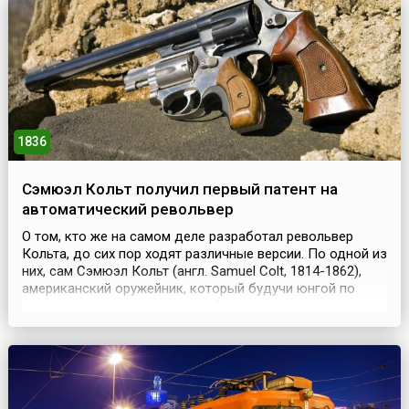
«синод» в русском языке обычно относится к
постоянному со...
1836
Сэмюэл Кольт получил первый патент на
автоматический револьвер
О том, кто же на самом деле разработал револьвер
Кольта, до сих пор ходят различные версии. По одной из
них, сам Сэмюэл Кольт (англ. Samuel Colt, 1814-1862),
американский оружейник, который будучи юнгой по
молодости лет, усмотрел в работе механизма для
выбирания якорного каната кабестана принцип
действия будущей легенды Дикого Запада. По другой,
банально воспользовался трудами своего подручног...