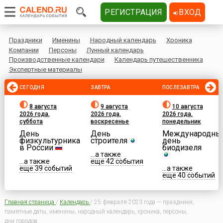
РЕГИСТРАЦИЯ
ВХОД
Праздники
Именины
Народный календарь
Хроника
Компании
Персоны
Лунный календарь
Производственные календари
Календарь путешественника
Экспертные материалы
СЕГОДНЯ
ЗАВТРА
ПОСЛЕЗАВТРА
8 августа
9 августа
10 августа
2026 года,
2026 года,
2026 года,
суббота
воскресенье
понедельник
День
День
Международны
физкультурника
строителя
день
в России
биодизеля
...а также
...а также
еще 42 события
еще 39 событий
...а также
еще 40 событий
Главная страница
/
Календарь
/
25 февраля 2023 года — праздники,
памятные даты, именины, народный календарь, хроника, персоны,
дни городов