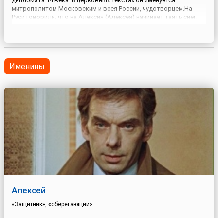
дипломата 14 века. В церковных текстах он именуется
митрополитом Московским и всея России, чудотворцем.На
Руси говорили, что на Алексия (Алексея) начинает таять снег,
поэтому хорошо ловится рыба. Соответственно, в этот день
готовили рыбные блюда. Главным из них были расстег...
Именины
Алексей
«Защитник», «оберегающий»