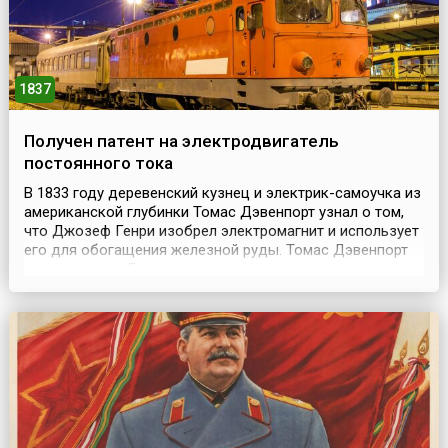
1837
Получен патент на электродвигатель
постоянного тока
В 1833 году деревенский кузнец и электрик-самоучка из
американской глубинки Томас Дэвенпорт узнал о том,
что Джозеф Генри изобрел электромагнит и использует
его для обогащения железной руды. Томас Дэвенпорт
купил новинку Генри, изучил ее и стал сам изготавливать
компактные магниты. Для изоляции проводов в ход
пошло подвенечное платье его жены. Томас Дэвенпорт
разрезал его на ленточки и обматыв...