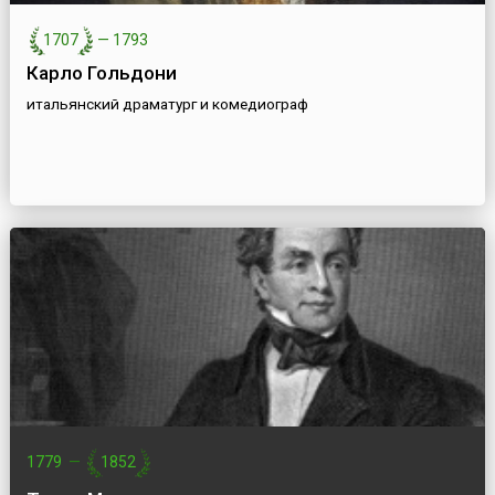
1707
—
1793
Карло Гольдони
итальянский драматург и комедиограф
1779
—
1852