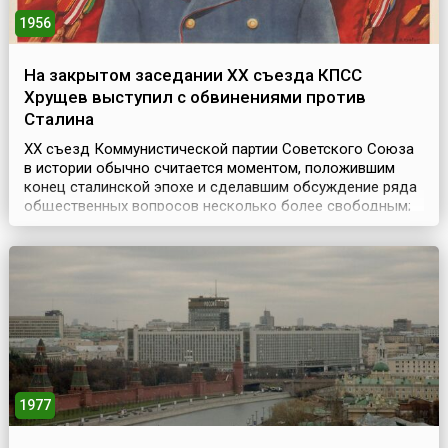
1956
На закрытом заседании XX съезда КПСС
Хрущев выступил с обвинениями против
Сталина
XX съезд Коммунистической партии Советского Союза
в истории обычно считается моментом, положившим
конец сталинской эпохе и сделавшим обсуждение ряда
общественных вопросов несколько более свободным;
он знаменовал ослабление идеологической цензуры в
литературе и искусстве и возвращение многих прежде
запретных имён. Однако на деле, критика Сталина
прозвучала лишь на закрытом заседании ЦК КПСС по
окон...
1977