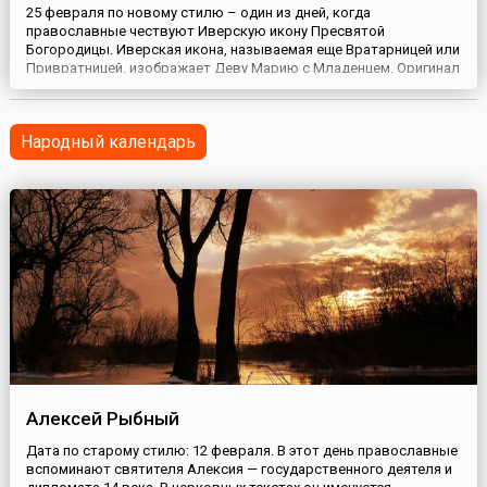
25 февраля по новому стилю – один из дней, когда
православные чествуют Иверскую икону Пресвятой
Богородицы. Иверская икона, называемая еще Вратарницей или
Привратницей, изображает Деву Марию с Младенцем. Оригинал
образа находится в Иверском монастыре на горе Афон в
Греции. Согласно преданию, икону написал евангелист Лука,
сподвижник апостола Павла. А 25 февраля празднуется день
Народный календарь
обретения Иверс...
Алексей Рыбный
Дата по старому стилю: 12 февраля. В этот день православные
вспоминают святителя Алексия — государственного деятеля и