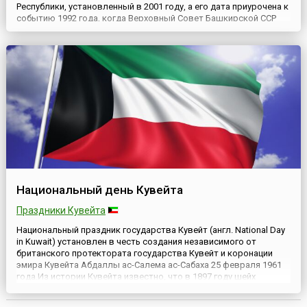
Республики, установленный в 2001 году, а его дата приурочена к
событию 1992 года, когда Верховный Совет Башкирской ССР
утвердил новый флаг региона, ставшего символом
государственности и самобытности Республики.Башкортостан
(неофициально употребляется и название Башкирия) – субъект
Российской Фед...
Национальный день Кувейта
Праздники Кувейта
Национальный праздник государства Кувейт (англ. National Day
in Kuwait) установлен в честь создания независимого от
британского протектората государства Кувейт и коронации
эмира Кувейта Абдаллы ас-Салема ас-Сабаха 25 февраля 1961
года.Из истории Кувейта известно, что в 1897 году шейх
Кувейта попросил помощи у Британии, чтобы защититься от
вторжения Османской империи, а 23 января 1899 года Куве...