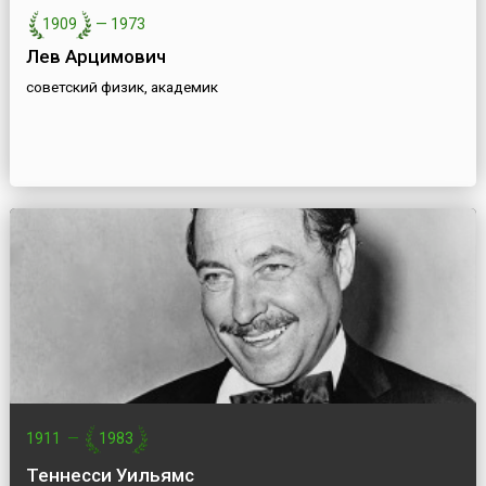
1909
—
1973
Лев Арцимович
советский физик, академик
1911
—
1983
Теннеcси Уильямс