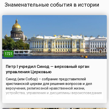
Знаменательные события в истории
1721
Петр I учредил Синод — верховный орган
управления Церковью
Синод (или Собор) – собрание представителей
христианской церкви для решения вопросов и дел
вероучения, религиозной нравственной жизни,
устройства, управления и дисциплины вероисповедания
христианского общества. Первоначально синоды были
встречами епископов, и понятие всё ещё используется в
этом смысле в католицизме и православии. Термин