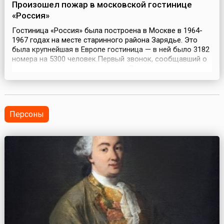
Произошел пожар в московской гостинице
«Россия»
Гостиница «Россия» была построена в Москве в 1964-
1967 годах на месте старинного района Зарядье. Это
была крупнейшая в Европе гостиница — в ней было 3182
номера на 5300 человек.Первый звонок, сообщавший о
возгорании в здании гостиницы «Россия», поступил на
пульт дежурной службы в 21 час 24 минуты 25 февраля
1977 года.Прибывшие на место происшествия пожарные
присвоили пожару высшую категори...
Персоны