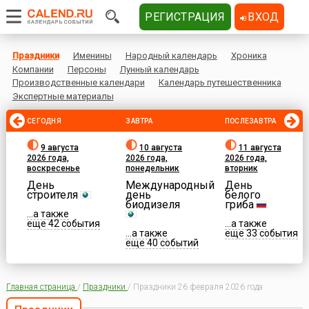
РЕГИСТРАЦИЯ
ВХОД
Праздники
Именины
Народный календарь
Хроника
Компании
Персоны
Лунный календарь
Производственные календари
Календарь путешественника
Экспертные материалы
СЕГОДНЯ
ЗАВТРА
ПОСЛЕЗАВТРА
9 августа
10 августа
11 августа
2026 года,
2026 года,
2026 года,
воскресенье
понедельник
вторник
День
Международный
День
строителя
день
белого
биодизеля
гриба
...а также
еще 42 события
...а также
...а также
еще 33 события
еще 40 событий
Главная страница
/
Праздники
/
Праздники 26 февраля 2026 года