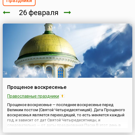
Праздники
26 февраля
Прощеное воскресенье
Православные праздники
Прощеное воскресенье — последнее воскресенье перед
Великим постом (Святой Четыредесятницей). Дата Прощеного
воскресенья является переходящей, то есть меняется каждый
год, и зависит от дат Святой Четыредесятницы, и
следовательно — от даты празднования Пасхи.В этот день в
церквях на литургии читается Евангелие с частью из Нагорной