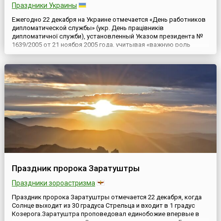
Праздники Украины
Ежегодно 22 декабря на Украине отмечается «День работников
дипломатической службы» (укр. День працівників
дипломатичної служби), установленный Указом президента №
1639/2005 от 21 ноября 2005 года, учитывая «важную роль
работников дипломатической службы Украина в поддержании
мирного и взаимовыгодного сотрудничества Украины с
членами международного сообщества, обеспечении при этом
национальных интер...
Праздник пророка Заратуштры
Праздники зороастризма
Праздник пророка Заратуштры отмечается 22 декабря, когда
Солнце выходит из 30 градуса Стрельца и входит в 1 градус
Козерога.Заратуштра проповедовал единобожие впервые в