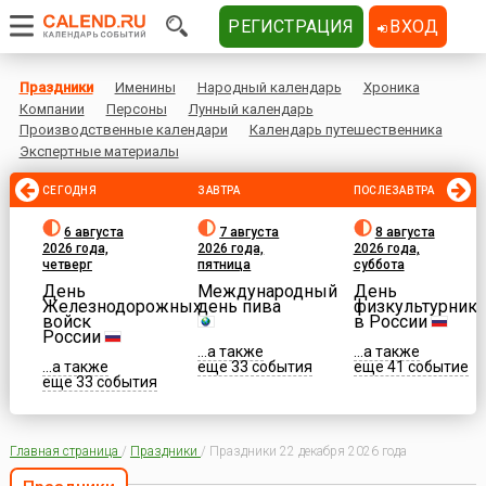
РЕГИСТРАЦИЯ
ВХОД
Праздники
Именины
Народный календарь
Хроника
Компании
Персоны
Лунный календарь
Производственные календари
Календарь путешественника
Экспертные материалы
СЕГОДНЯ
ЗАВТРА
ПОСЛЕЗАВТРА
6 августа
7 августа
8 августа
2026 года,
2026 года,
2026 года,
четверг
пятница
суббота
День
Международный
День
Железнодорожных
день пива
физкультурника
войск
в России
России
...а также
...а также
...а также
еще 33 события
еще 41 событие
еще 33 события
Главная страница
/
Праздники
/
Праздники 22 декабря 2026 года