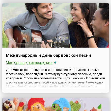
создается одно из самых необходимых благ — тепло, которое
обеспечивает комфор...
Международный день бардовской песни
Международные праздники
Для многих поклонников авторской песни кроме ежегодных
фестивалей, посвящённых этому культурному явлению, среди
которых в России наиболее известны Грушинский и Ильменский
фестивали, существует ещё и праздник, отмечаемый ежегодно
22 декабря. Он носит название День бардовской песни (или
День авторской песни). Праздник неофициальный, однако,
существует уже четверть века. Считается, что впервые ег...