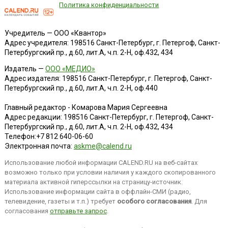
Политика конфиденциальности
Учредитель — ООО «Квантор»
Адрес учредителя: 198516 Санкт-Петербург, г. Петергоф, Санкт-
Петербургский пр., д.60, лит.А, ч.п. 2-Н, оф.432, 434
Издатель —
ООО «МЕДИО»
Адрес издателя: 198516 Санкт-Петербург, г. Петергоф, Санкт-
Петербургский пр., д.60, лит.А, ч.п. 2-Н, оф.440
Главный редактор - Комарова Мария Сергеевна
Адрес редакции:
198516
Санкт-Петербург, г. Петергоф
,
Санкт-
Петербургский пр., д.60, лит.А, ч.п. 2-Н, оф.432, 434
Телефон:
+7 812 640-06-60
Электронная почта:
askme@calend.ru
Использование любой информации CALEND.RU на веб-сайтах
возможно только при условии наличия у каждого скопированного
материала активной гиперссылки на страницу-источник.
Использование информации сайта в оффлайн-СМИ (радио,
телевидение, газеты и т.п.) требует
особого согласования
. Для
согласования
отправьте запрос
.