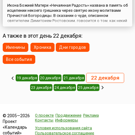
Икона Божией Матери «Нечаянная Радость» названа в память об
исцелении некоего грешника через святую икону молитвами
Пречистой Богородицы. В сказании о чуде, описанном
святителем Димитрием Ростовским, говорится о том, как некий
грешник, проводя жизнь в грехах, имел, однако, обыкновение
преклоняться пред иконой Богоматери и приносить ей
А также в этот день 22 декабря:
архангельское приветствие: «Радуйся, Благодатная!». Матерь ...
Именины
Хроника
Дни городов
Все события
22 декабря
19 декабря
20 декабря
21 декабря
23 декабря
24 декабря
25 декабря
О проекте
Продвижение
Реклама
© 2005—2026
Контакты
Информеры
Проект
«Календарь
Условия использования сайта
событий»
Пользовательское соглашение