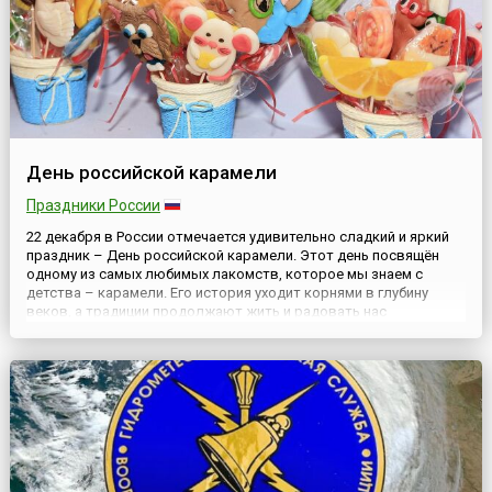
День российской карамели
Праздники России
22 декабря в России отмечается удивительно сладкий и яркий
праздник – День российской карамели. Этот день посвящён
одному из самых любимых лакомств, которое мы знаем с
детства – карамели. Его история уходит корнями в глубину
веков, а традиции продолжают жить и радовать нас
сегодня.История праздникаКарамель имеет богатую историю в
России. Первые леденцы появились ещё в XVII веке. Эти
простые и вк...