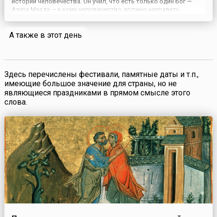
истории человечества. Он учил, что есть только один Бог —
Ахура Мазда — к кому человечество должно направить
просьбы, ходатайства и выражать благодарность. Ахура Мазда
означает «Мудрый Владыка». Он — мягкий и милосердный Бо...
А также в этот день
Здесь перечислены фестивали, памятные даты и т.п.,
имеющие большое значение для страны, но не
являющиеся праздниками в прямом смысле этого
слова.