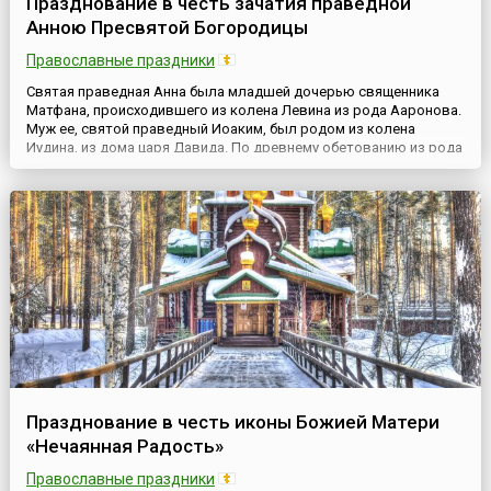
Празднование в честь зачатия праведной
Анною Пресвятой Богородицы
Православные праздники
Святая праведная Анна была младшей дочерью священника
Матфана, происходившего из колена Левина из рода Ааронова.
Муж ее, святой праведный Иоаким, был родом из колена
Иудина, из дома царя Давида. По древнему обетованию из рода
Давидова должен был произойти Мессия. Супруги жили в
Назарете Галилейском. Ежегодно они отдавали две трети своих
доходов в Иерусалимский храм и бедным. По особому Про...
Празднование в честь иконы Божией Матери
«Нечаянная Радость»
Православные праздники