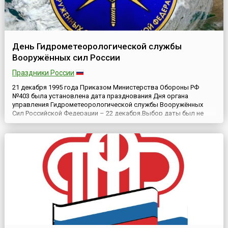
День Гидрометеорологической службы
Вооружённых сил России
Праздники России
21 декабря 1995 года Приказом Министерства Обороны РФ
№403 была установлена дата празднования Дня органа
управления Гидрометеорологической службы Вооружённых
Сил Российской Федерации – 22 декабря.Выбор даты был не
случаен. Первая мировая война сделала очевидной
необходимость контроля за погодными условиями на линии
фронта для успешного планирования боевых операций.
Особенно актуальной была мет...