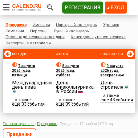
РЕГИСТРАЦИЯ
ВХОД
Праздники
Именины
Народный календарь
Хроника
Компании
Персоны
Лунный календарь
Производственные календари
Календарь путешественника
Экспертные материалы
СЕГОДНЯ
ЗАВТРА
ПОСЛЕЗАВТРА
7 августа
8 августа
9 августа
2026 года,
2026 года,
2026 года,
пятница
суббота
воскресенье
Международный
День
День
день пива
физкультурника
строителя
в России
...а также
...а также
...а также
еще 43 события
еще 33 события
еще 39 событий
Главная страница
/
Праздники
/
Праздники 17 ноября 2026 года
Праздники