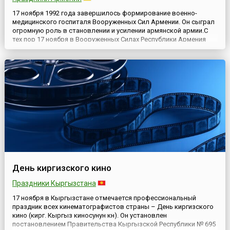
17 ноября 1992 года завершилось формирование военно-
медицинского госпиталя Вооруженных Сил Армении. Он сыграл
огромную роль в становлении и усилении армянской армии.С
тех пор 17 ноября в Вооруженных Силах Республики Армения
отмечается как День военно-медицинских работников.В мае
1994 года после подписания в Москве соглашения о
прекращении Карабахской войны, начавшейся в 1988 году,
министра...
День киргизского кино
Праздники Кыргызстана
17 ноября в Кыргызстане отмечается профессиональный
праздник всех кинематографистов страны – День киргизского
кино (кирг. Кыргыз киносунун күнү). Он установлен
постановлением Правительства Кыргызской Республики № 695