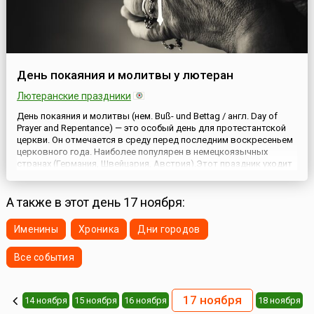
День покаяния и молитвы у лютеран
Лютеранские праздники
День покаяния и молитвы (нем. Buß- und Bettag / англ. Day of
Prayer and Repentance) — это особый день для протестантской
церкви. Он отмечается в среду перед последним воскресеньем
церковного года. Наиболее популярен в немецкоязычных
странах (Германия, Швейцария, Австрия).Этот праздник уходит
корнями в средневековые «дни искупления». В то время при
угрозе стихийных бедствий и войн духовенство п...
А также в этот день 17 ноября:
Именины
Хроника
Дни городов
Все события
17 ноября
14 ноября
15 ноября
16 ноября
18 ноября