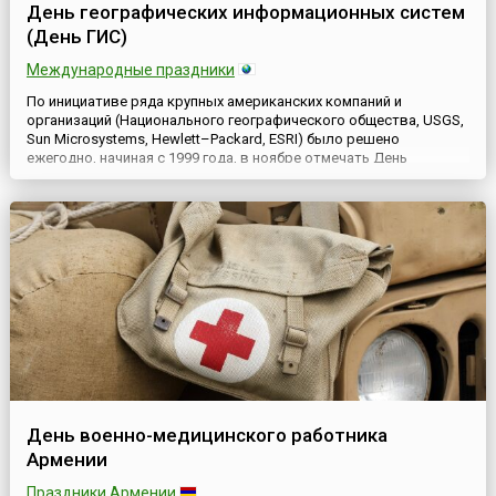
День географических информационных систем
(День ГИС)
Международные праздники
По инициативе ряда крупных американских компаний и
организаций (Национального географического общества, USGS,
Sun Microsystems, Hewlett–Packard, ESRI) было решено
ежегодно, начиная с 1999 года, в ноябре отмечать День
географических информационных систем — День ГИС (англ.
Geographic Information Systems Day — GIS Day). Сегодня
информатизация коснулась всех сторон жизни общества — от
повседневног...
День военно-медицинского работника
Армении
Праздники Армении