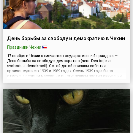
День борьбы за свободу и демократию в Чехии
Праздники Чехии
17 ноября в Чехии отмечается государственный праздник —
День борьбы за свободу и демократию (чеш. Den boje za
svobodu a demokracii). С этой датой связаны события,
произошедшие в 1939 и 1989 годах. Осень 1939 года была
отмечена первым массовым выступлением против оккупации
Чехословакии нацистами во время Второй мировой войны. 28
октября 1939 года в Праге студенты вышли на демонстрацию
для того,...