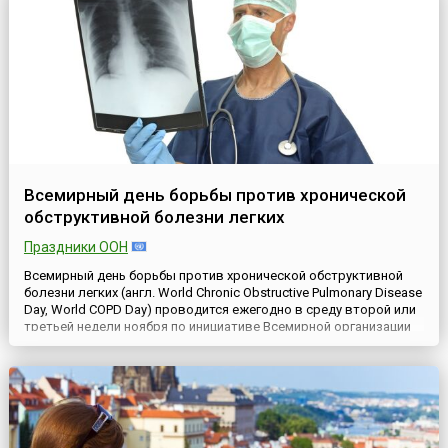
Sb. Как...
Всемирный день борьбы против хронической
обструктивной болезни легких
Праздники ООН
Всемирный день борьбы против хронической обструктивной
болезни легких (англ. World Chronic Obstructive Pulmonary Disease
Day, World COPD Day) проводится ежегодно в среду второй или
третьей недели ноября по инициативе Всемирной организации
здравоохранения (ВОЗ), начиная с 2002 года.Хроническая
обструктивная болезнь легких (ХОБЛ) — общее название для
ряда заболеваний, при которых наблюдается уст...