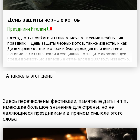
День защиты черных котов
Праздники Италии
Ежегодно 17 ноября в Италии отмечают весьма необычный
праздник — День защиты черных котов, также известный как
День черных кошек, который был учрежден по инициативе
активистов итальянской Ассоциации по защите окружающей
среды и животных и впервые отмечался в 2007 году.Известно,
что у многих народов черные коты считаются символом
несчастья. Издавна им приписывались магические свойства, их
А также в этот день
назыв...
Здесь перечислены фестивали, памятные даты и т.п.,
имеющие большое значение для страны, но не
являющиеся праздниками в прямом смысле этого
слова.