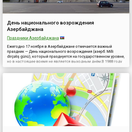
День национального возрождения
Азербайджана
Праздники Азербайджана
Ежегодно 17 ноября в Азербайджане отмечается важный
праздник — День национального возрождения (азерб. Milli
dirçəliş günü), который празднуется на государственном уровне,
но в настоящее время не является выходным днём.В 1988 году
в этот день на площади Ленина (сегодня — площадь Свободы) в
Баку начались первые бессрочные массовые митинги протеста
против политики центральных властей бывшего Союз...