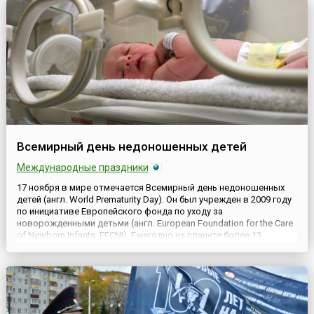
весе...
Всемирный день недоношенных детей
Международные праздники
17 ноября в мире отмечается Всемирный день недоношенных
детей (англ. World Prematurity Day). Он был учрежден в 2009 году
по инициативе Европейского фонда по уходу за
новорожденными детьми (англ. European Foundation for the Care
of Newborn Infants, EFCNI). Ежегодно на планете более 13
миллионов детей рождаются недоношенными, другими
словами, в среднем это каждый 10-й ребенок из рождающихся.
Бол...