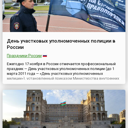
День участковых уполномоченных полиции в
России
Праздники России
Ежегодно 17 ноября в России отмечается профессиональный
праздник — День участковых уполномоченных полиции (до 1
марта 2011 года — «День участковых уполномоченных
милиции»), установленный приказом Министерства внутренних
дел РФ № 868 от 6 сентября 2002 года, «в целях сохранения
преемственности в работе участковых уполномоченных
милиции, пропаганды и распространения положительного
опыта и сложившихс...