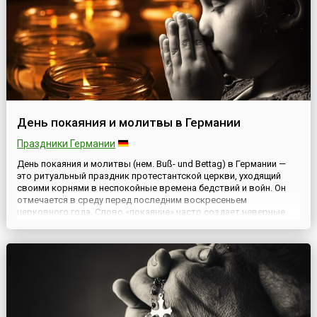
День покаяния и молитвы в Германии
Праздники Германии
День покаяния и молитвы (нем. Buß- und Bettag) в Германии —
это ритуальный праздник протестантской церкви, уходящий
своими корнями в неспокойные времена бедствий и войн. Он
отмечается в среду перед последним воскресеньем
церковного года. Слово «покаяние» часто создает неверные
ассоциации. В этот день речь идет не о покаянии о содеянном в
смысле получения наказания за него, а об изменении отнош...