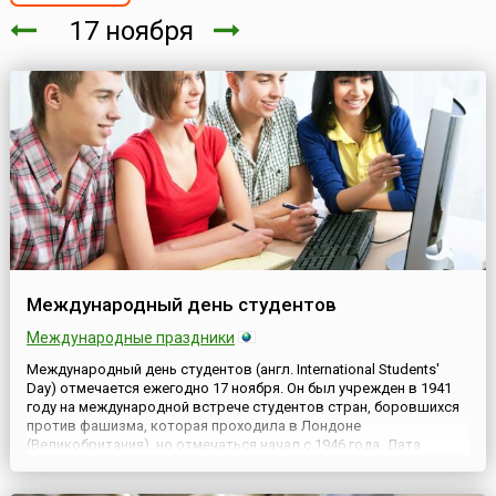
17 ноября
Международный день студентов
Международные праздники
Международный день студентов (англ. International Students'
Day) отмечается ежегодно 17 ноября. Он был учрежден в 1941
году на международной встрече студентов стран, боровшихся
против фашизма, которая проходила в Лондоне
(Великобритания), но отмечаться начал с 1946 года. Дата
установлена в память о чешских студентах-патриотах.Конечно,
этот праздник ассоциируется с молодостью, романтикой и