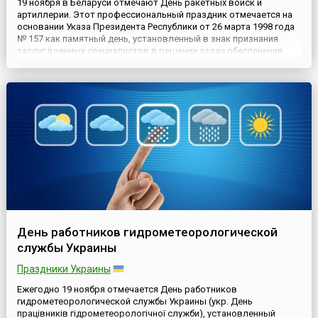
19 ноября в Беларуси отмечают День ракетных войск и
артиллерии. Этот профессиональный праздник отмечается на
основании Указа Президента Республики от 26 марта 1998 года
№ 157 как памятный день, установленный в знак признания
заслуг военных специалистов в решении задач обеспечения
обороны и безопасности государства и призванный
способствовать возрождению и развитию отечественных
воинских традиций, ...
День работников гидрометеорологической
службы Украины
Праздники Украины
Ежегодно 19 ноября отмечается День работников
гидрометеорологической службы Украины (укр. День
працівників гідрометеорологічної служби), установленный