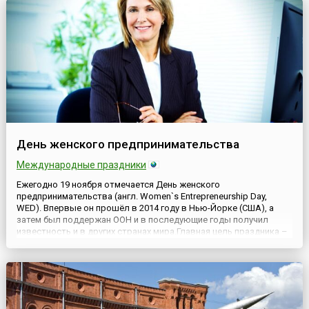
других странах Ка...
День женского предпринимательства
Международные праздники
Ежегодно 19 ноября отмечается День женского
предпринимательства (англ. Women`s Entrepreneurship Day,
WED). Впервые он прошёл в 2014 году в Нью-Йорке (США), а
затем был поддержан ООН и в последующие годы получил
известность и в других странах мира.Главная цель праздника –
привлечение внимания к положению женщин в бизнесе,
поддержка и расширение прав женщин-предпринимательниц и
популяризация жен...