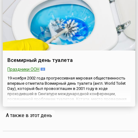
Всемирный день туалета
Праздники ООН
19 ноября 2002 года прогрессивная мировая общественность
впервые отметила Всемирный день туалета (англ. World Toilet
Day), который был провозглашен в 2001 году в ходе
проходившей в Сингапуре международной конференции,
посвященной проблемам туалетов. Кстати, место проведения
конференции было выбрано неслучайно: Сингапур славится
безукоризненной чистотой отхожих мест. Более 200 делегатов
А также в этот день
из Ази...