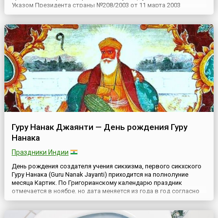
Указом Президента страны №208/2003 от 11 марта 2003
года.Государственная гидрометеорологическая служба,
которая функционирует в системе Государственной службы
Украины по чрезвычайным ситуациям, играет ключевую роль в
получении данных о текущих и...
Гуру Нанак Джаянти — День рождения Гуру
Нанака
Праздники Индии
День рождения создателя учения сикхизма, первого сикхского
Гуру Нанака (Guru Nanak Jayanti) приходится на полнолуние
месяца Картик. По Григорианскому календарю праздник
отмечается в ноябре, но дата меняется из года в год согласно
датам традиционного индийского календаря. Гуру Нанак
родился в Талванди вблизи города Лахор (ныне находится на
территории Пакистана) в 1469 году. Взгляды Нанака склад...