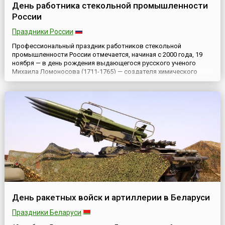
День работника стекольной промышленности
России
Праздники России
Профессиональный праздник работников стекольной
промышленности России отмечается, начиная с 2000 года, 19
ноября — в день рождения выдающегося русского ученого
Михаила Ломоносова (1711-1765) — создателя химического
производства глазури, стекла, фарфора. Он разработал
технологию и рецептуру цветных стекол — смальты (кусочки
однородной непрозрачной смеси из стекла и оксидов
металлов), которые уп...
День ракетных войск и артиллерии в Беларуси
Праздники Беларуси