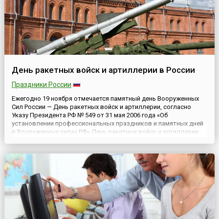
День ракетных войск и артиллерии в России
Праздники России
Ежегодно 19 ноября отмечается памятный день Вооруженных
Сил России — День ракетных войск и артиллерии, согласно
Указу Президента РФ № 549 от 31 мая 2006 года «Об
установлении профессиональных праздников и памятных дней
в Вооруженных силах РФ».День ракетных войск и артиллерии
отмечается в ознаменование заслуг артиллерии в разгроме
немецко-фашистских захватчиков под Сталинградом, первый
этап кот...