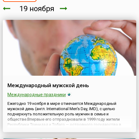
19 ноября
Международный мужской день
Международные праздники
Ежегодно 19 ноября в мире отмечается Международный
мужской день (англ. International Men's Day, IMD), с целью
подчеркнуть положительную роль мужчин в семье и
обществе.Впервые его отпраздновали в 1999 году жители
Республики Тринидад и Тобаго — островного государства в
южной части Карибского моря, состоящего из двух крупных
островов. Впоследствии этот праздник нашел поддержку в