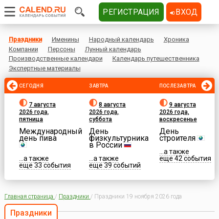
РЕГИСТРАЦИЯ
ВХОД
Праздники
Именины
Народный календарь
Хроника
Компании
Персоны
Лунный календарь
Производственные календари
Календарь путешественника
Экспертные материалы
СЕГОДНЯ
ЗАВТРА
ПОСЛЕЗАВТРА
7 августа
8 августа
9 августа
2026 года,
2026 года,
2026 года,
пятница
суббота
воскресенье
Международный
День
День
день пива
физкультурника
строителя
в России
...а также
...а также
...а также
еще 42 события
еще 33 события
еще 39 событий
Главная страница
/
Праздники
/
Праздники 19 ноября 2026 года
Праздники