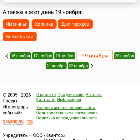
праздников соорудила огромных размеров чашу из листьев
банана и стеблей бамбука, выложила ее резанными ...
А также в этот день 19 ноября:
Именины
Хроника
Дни городов
Все события
19 ноября
16 ноября
17 ноября
18 ноября
20 ноября
21 ноября
22 ноября
О проекте
Продвижение
Реклама
© 2005—2026
Контакты
Информеры
Проект
«Календарь
Условия использования сайта
событий»
Пользовательское соглашение
Политика конфиденциальности
Учредитель — ООО «Квантор»