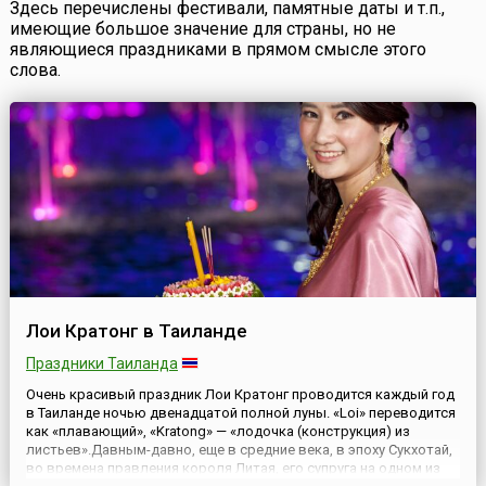
Здесь перечислены фестивали, памятные даты и т.п.,
имеющие большое значение для страны, но не
являющиеся праздниками в прямом смысле этого
слова.
Лои Кратонг в Таиланде
Праздники Таиланда
Очень красивый праздник Лои Кратонг проводится каждый год
в Таиланде ночью двенадцатой полной луны. «Loi» переводится
как «плавающий», «Kratong» — «лодочка (конструкция) из
листьев».Давным-давно, еще в средние века, в эпоху Сукхотай,
во времена правления короля Литая, его супруга на одном из