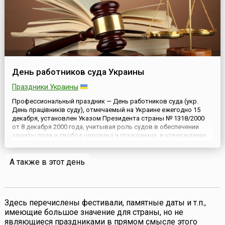
День работников суда Украины
Праздники Украины
Профессиональный праздник — День работников суда (укр.
День працівників суду), отмечаемый на Украине ежегодно 15
декабря, установлен Указом Президента страны № 1318/2000
от 8 декабря 2000 года, учитывая роль судов в обеспечении
защиты прав и свобод человека и гражданина, в утверждении
принципа верховенства права и развития и укреплении Украины
как демократического, правового государства.В сист...
А также в этот день
Здесь перечислены фестивали, памятные даты и т.п.,
имеющие большое значение для страны, но не
являющиеся праздниками в прямом смысле этого