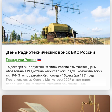
День Радиотехнических войск ВКС России
Праздники России
15 декабря в Вооруженных силах России отмечается День
образования Радиотехнических войск Воздушно-космических
сил РФ. Этот род войск был создан 15 декабря 1951 года
Постановлением Совета Министров СССР и назывался
первоначально Радиотехническими войсками ВНОС
(воздушного наблюдения, оповещения и связи)
противовоздушной обороны (ПВО) СССР. Спустя четыре года
аббревиатура ВНОС из названия рода в...