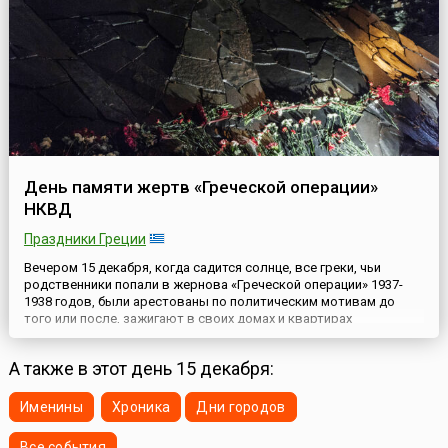
Центрально...
День памяти жертв «Греческой операции»
НКВД
Праздники Греции
Вечером 15 декабря, когда садится солнце, все греки, чьи
родственники попали в жернова «Греческой операции» 1937-
1938 годов, были арестованы по политическим мотивам до
того или после, зажигают в своих домах и квартирах
поминальные свечи.Результатом «Греческой операции» стал
расстрел почти 20 тысяч человек. Все они, а также те, кого
А также в этот день 15 декабря:
отправили в лагеря смерти, сегодня реабилитированы. Но до
сих ...
Именины
Хроника
Дни городов
Все события