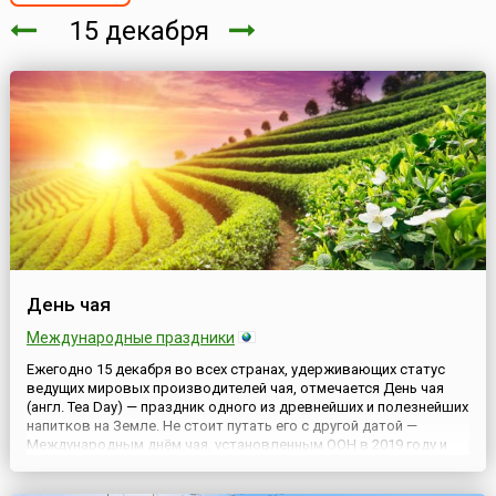
15 декабря
День чая
Международные праздники
Ежегодно 15 декабря во всех странах, удерживающих статус
ведущих мировых производителей чая, отмечается День чая
(англ. Tea Day) — праздник одного из древнейших и полезнейших
напитков на Земле. Не стоит путать его с другой датой —
Международным днём чая, установленным ООН в 2019 году и
отмечаемым 21 мая.Цель сегодняшнего Дня — привлечение
внимания правительств и граждан к проблемам продажи чая...