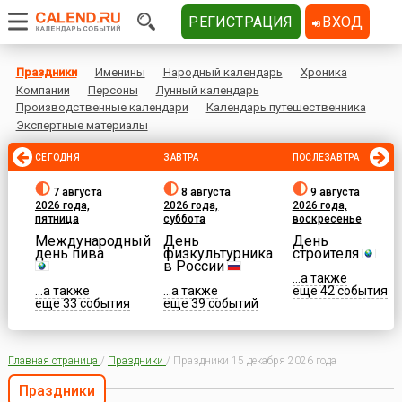
РЕГИСТРАЦИЯ
ВХОД
Праздники
Именины
Народный календарь
Хроника
Компании
Персоны
Лунный календарь
Производственные календари
Календарь путешественника
Экспертные материалы
СЕГОДНЯ
ЗАВТРА
ПОСЛЕЗАВТРА
7 августа
8 августа
9 августа
2026 года,
2026 года,
2026 года,
пятница
суббота
воскресенье
Международный
День
День
день пива
физкультурника
строителя
в России
...а также
...а также
...а также
еще 42 события
еще 33 события
еще 39 событий
Главная страница
/
Праздники
/
Праздники 15 декабря 2026 года
Праздники