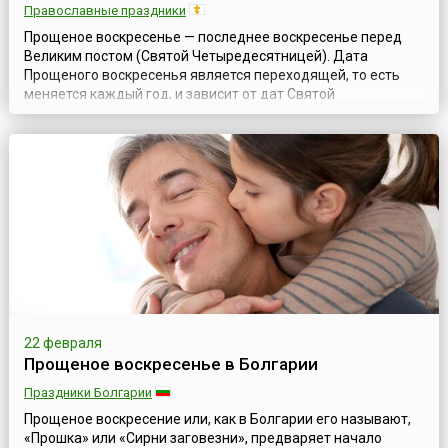
Православные праздники
Прощеное воскресенье — последнее воскресенье перед
Великим постом (Святой Четыредесятницей). Дата
Прощеного воскресенья является переходящей, то есть
меняется каждый год, и зависит от дат Святой
Четыредесятницы, и следовательно — от даты
празднования Пасхи.В этот день в церквях на литургии
читается Евангелие с частью из Нагорной Проповеди, где
говорится о прощении обид ближним, без чего мы не ...
22 февраля
Прощеное воскресенье в Болгарии
Праздники Болгарии
Прощеное воскресение или, как в Болгарии его называют,
«Прошка» или «Сирни заговезни», предваряет начало