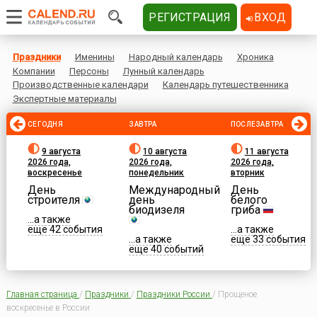
РЕГИСТРАЦИЯ
ВХОД
Праздники
Именины
Народный календарь
Хроника
Компании
Персоны
Лунный календарь
Производственные календари
Календарь путешественника
Экспертные материалы
СЕГОДНЯ
ЗАВТРА
ПОСЛЕЗАВТРА
9 августа
10 августа
11 августа
2026 года,
2026 года,
2026 года,
воскресенье
понедельник
вторник
День
Международный
День
строителя
день
белого
биодизеля
гриба
...а также
еще 42 события
...а также
...а также
еще 33 события
еще 40 событий
Главная страница
/
Праздники
/
Праздники России
/
Прощеное
воскресенье в России