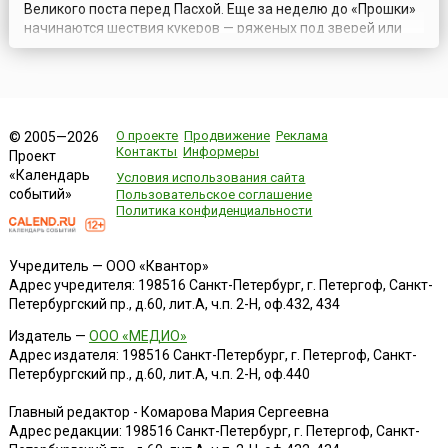
Великого поста перед Пасхой. Еще за неделю до «Прошки»
начинаются шествия кукеров — ряженых под зверей или
под традиционные образы (старухи, священника, сборщика
налогов, царя). Их образы должны вызывать страх, чтобы
все нечистые силы бросились наутек от их танца. Танец
кукеров гонит прочь ...
О проекте
Продвижение
Реклама
© 2005—2026
Контакты
Информеры
Проект
«Календарь
Условия использования сайта
событий»
Пользовательское соглашение
Политика конфиденциальности
Учредитель — ООО «Квантор»
Адрес учредителя: 198516 Санкт-Петербург, г. Петергоф, Санкт-
Петербургский пр., д.60, лит.А, ч.п. 2-Н, оф.432, 434
Издатель —
ООО «МЕДИО»
Адрес издателя: 198516 Санкт-Петербург, г. Петергоф, Санкт-
Петербургский пр., д.60, лит.А, ч.п. 2-Н, оф.440
Главный редактор - Комарова Мария Сергеевна
Адрес редакции:
198516
Санкт-Петербург, г. Петергоф
,
Санкт-