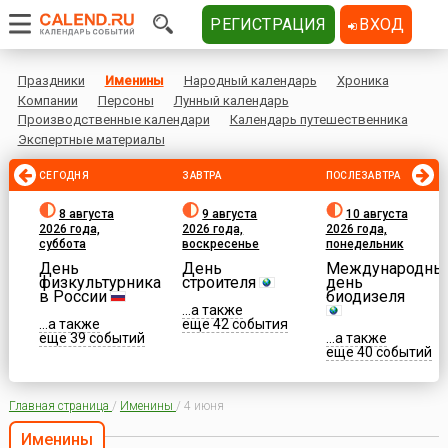
РЕГИСТРАЦИЯ
ВХОД
Праздники
Именины
Народный календарь
Хроника
Компании
Персоны
Лунный календарь
Производственные календари
Календарь путешественника
Экспертные материалы
СЕГОДНЯ
ЗАВТРА
ПОСЛЕЗАВТРА
8 августа
9 августа
10 августа
2026 года,
2026 года,
2026 года,
суббота
воскресенье
понедельник
День
День
Международны
физкультурника
строителя
день
в России
биодизеля
...а также
...а также
еще 42 события
еще 39 событий
...а также
еще 40 событий
Главная страница
/
Именины
/
4 июня
Именины