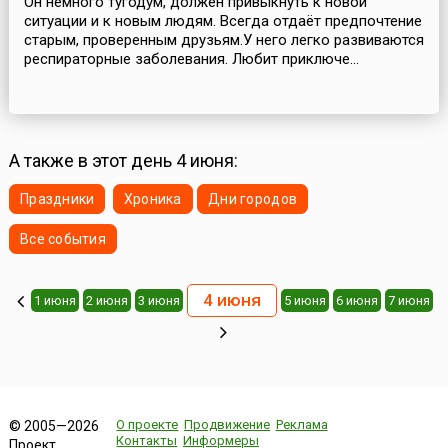
Он немного тугодум, должен привыкнуть к новой
ситуации и к новым людям. Всегда отдаёт предпочтение
старым, проверенным друзьям.У него легко развиваются
респираторные заболевания. Любит приключе...
А также в этот день 4 июня:
Праздники
Хроника
Дни городов
Все события
4 июня
1 июня
2 июня
3 июня
5 июня
6 июня
7 июня
О проекте
Продвижение
Реклама
© 2005—2026
Контакты
Информеры
Проект