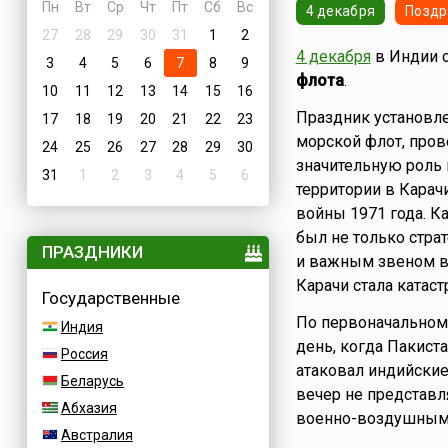
Пн
Вт
Ср
Чт
Пт
Сб
Вс
4 декабря
Поздр
27
28
29
30
31
1
2
4 декабря
в Индии 
3
4
5
6
7
8
9
флота
.
10
11
12
13
14
15
16
Праздник установле
17
18
19
20
21
22
23
морской флот, пров
24
25
26
27
28
29
30
значительную роль
31
1
2
3
4
5
6
территории в Карач
войны 1971 года. К
был не только стра
ПРАЗДНИКИ
и важным звеном в
Карачи стала катас
Государственные
По первоначальному
Индия
день, когда Пакиста
Россия
атаковал индийски
Беларусь
вечер не представ
Абхазия
военно-воздушными
Австралия