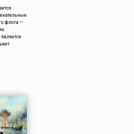
ается
лекательные
го флота —
ях.
 является
шает