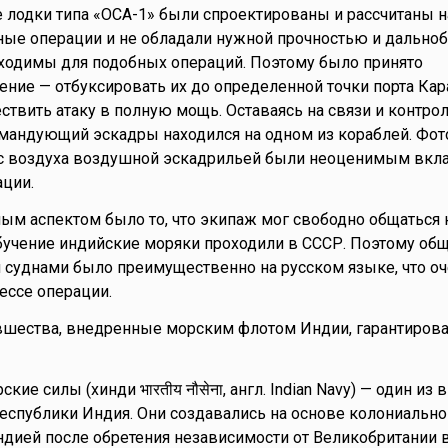
 лодки типа «ОСА-1» были спроектированы и рассчитаны н
ые операции и не обладали нужной прочностью и дальноб
ходимы для подобных операций. Поэтому было принято
ение — отбуксировать их до определенной точки порта Кара
ствить атаку в полную мощь. Оставаясь на связи и контрол
мандующий эскадры находился на одном из кораблей. Фот
 с воздуха воздушной эскадрильей были неоценимым вкл
ции.
м аспектом было то, что экипаж мог свободно общаться 
бучение индийские моряки проходили в СССР. Поэтому об
суднами было преимущественно на русском языке, что оч
ессе операции.
вшества, внедренные морским флотом Индии, гарантирова
ие силы (хинди भारतीय नौसेना, англ. Indian Navy) — один из 
спублики Индия. Они создавались на основе колониальног
дией после обретения независимости от Великобритании в