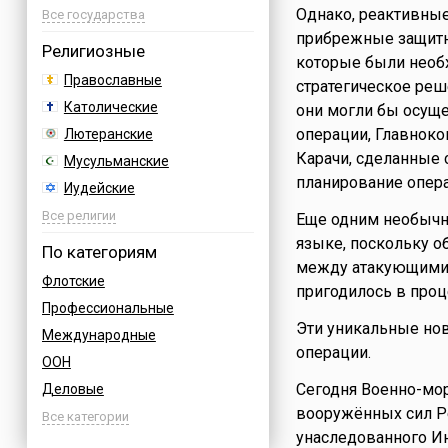
Однако, реактивные
Австрия
Все государства
прибрежные защитн
Азербайджан
Религиозные
которые были необ
Албания
Православные
стратегическое реш
Аргентина
Католические
они могли бы осуще
Армения
операции, Главноко
Лютеранские
Афганистан
Карачи, сделанные
Мусульманские
Багамы
планирование опера
Иудейские
Бахрейн
Буддийские
Все религии
Еще одним необычны
Бельгия
Индуизм
языке, поскольку о
По категориям
Болгария
между атакующими 
Бахаи
Флотские
Босния
пригодилось в проц
Зороастризм
Профессиональные
Бразилия
Славянские
Эти уникальные но
Международные
Великобритания
Языческие
операции.
ООН
Венгрия
Сегодня Военно-морск
Деловые
Вьетнам
вооружённых сил Ре
Дни воинской славы России
Все категории
Германия
унаследованного Ин
Армейские
Греция