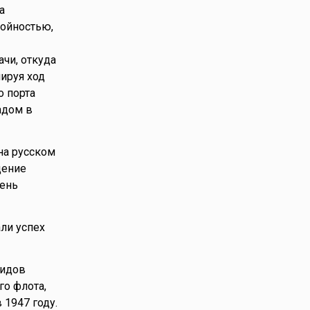
а
ойностью,
чи, откуда
ируя ход
о порта
адом в
на русском
щение
ень
ли успех
видов
о флота,
 1947 году.