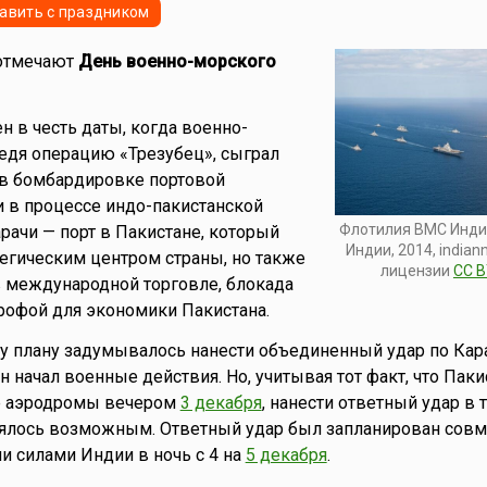
авить с праздником
отмечают
День военно-морского
н в честь даты, когда военно-
едя операцию «Трезубец», сыграл
 в бомбардировке портовой
и в процессе индо-пакистанской
Флотилия ВМС Инди
арачи — порт в Пакистане, который
Индии, 2014, indiann
тегическим центром страны, но также
лицензии
CC B
 международной торговле, блокада
трофой для экономики Пакистана.
 плану задумывалось нанести объединенный удар по Кара
н начал военные действия. Но, учитывая тот факт, что Паки
е аэродромы вечером
3 декабря
, нанести ответный удар в 
лялось возможным. Ответный удар был запланирован совм
 силами Индии в ночь с 4 на
5 декабря
.