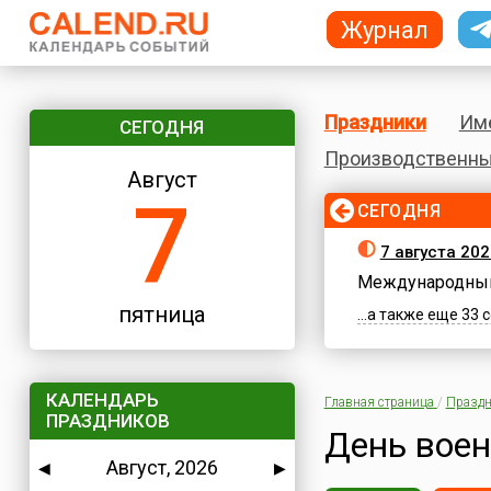
Журнал
Праздники
Им
СЕГОДНЯ
Производственны
Август
7
СЕГОДНЯ
7 августа 202
Международный
пятница
...а также еще 33
КАЛЕНДАРЬ
Главная страница
/
Праздн
ПРАЗДНИКОВ
День воен
Август, 2026
◀
▶