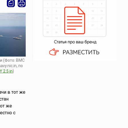
и (Фото: ВМС
avy.nic.in, по
Y 2.5 in
)
чи в тот же
стан
тот же
естно с