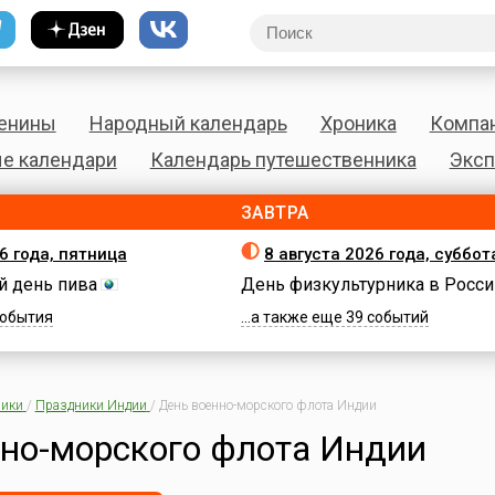
енины
Народный календарь
Хроника
Компа
е календари
Календарь путешественника
Эксп
ЗАВТРА
6 года, пятница
8 августа 2026 года, суббот
 день пива
День физкультурника в Росси
 события
...а также еще 39 событий
ики
/
Праздники Индии
/
День военно-морского флота Индии
но-морского флота Индии