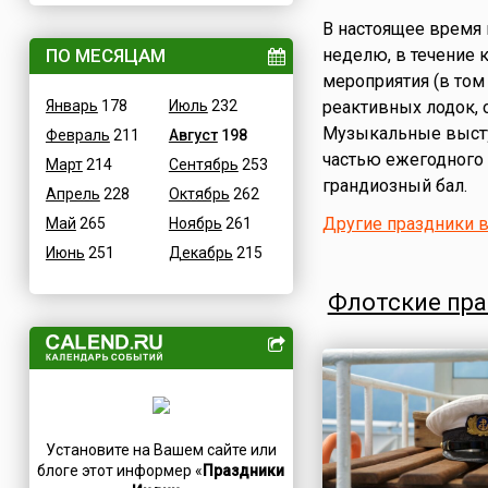
Величественные
Грузия
В настоящее время
ВОВ
ПО МЕСЯЦАМ
неделю, в течение 
Дания
мероприятия (в том
Водные
Египет
Январь
178
Июль
232
реактивных лодок, 
Гастрономические
Зимбабве
Музыкальные выступ
Февраль
211
Август
198
Детские
Израиль
частью ежегодного 
Март
214
Сентябрь
253
В честь икон
Иордания
грандиозный бал.
Апрель
228
Октябрь
262
Дни памяти святых
Ирак
Другие праздники 
Май
265
Ноябрь
261
Конституционные
Иран
Июнь
251
Декабрь
215
Культурные
Ирландия
Масс-медийные
Исландия
Флотские пр
Молодежные
Испания
Научно-технические
Италия
Независимые
Йемен
Необычные
Казахстан
Природные
Камерун
Установите на Вашем сайте или
Медицинские
Канада
блоге этот информер «
Праздники