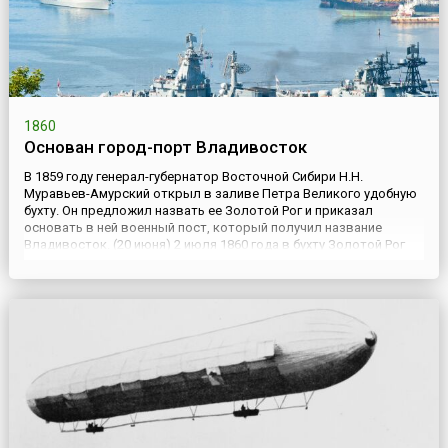
1860
Основан город-порт Владивосток
В 1859 году генерал-губернатор Восточной Сибири Н.Н.
Муравьев-Амурский открыл в заливе Петра Великого удобную
бухту. Он предложил назвать ее Золотой Рог и приказал
основать в ней военный пост, который получил название
Владивосток. (20 июня) 2 июля 1860 года в бухту Золотой Рог
вошел военный корабль «Маньчжур», которым командовал
капитан-лейтенант Алексей Шефнер. На берег высадились 3
офицера и...