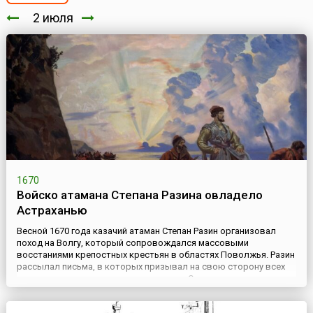
2 июля
1670
Войско атамана Степана Разина овладело
Астраханью
Весной 1670 года казачий атаман Степан Разин организовал
поход на Волгу, который сопровождался массовыми
восстаниями крепостных крестьян в областях Поволжья. Разин
рассылал письма, в которых призывал на свою сторону всех
ищущих воли и желающих служить ему. Он говорил, что не
собирается свергать правящего царя Алексея Михайловича,
однако объявлял себя врагом всей официальной