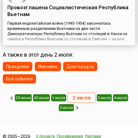
Провозглашена Социалистическая Республика
Вьетнам
Первая индокитайская война (1945-1954) закончилась
временным разделением Вьетнама на две части:
Демократическую Республику Вьетнам со столицей в Ханое на
севере и Республику Вьетнам со столицей в Сайгоне — на юге.
Летом 1954 года были подписаны Женевские соглашения,
предусматривавшие полную независимость Вьетнама, Лаоса и
А также в этот день 2 июля:
Камбоджи, а также скорейшее проведение свободных и
всеобщих выборов. До ...
Праздники
Именины
Дни городов
Все события
2 июля
29 июня
30 июня
1 июля
3 июля
4 июля
5 июля
О проекте
Продвижение
Реклама
© 2005—2026