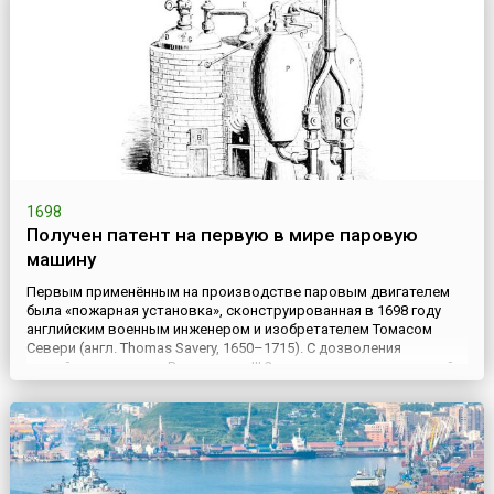
администрации – вое...
1698
Получен патент на первую в мире паровую
машину
Первым применённым на производстве паровым двигателем
была «пожарная установка», сконструированная в 1698 году
английским военным инженером и изобретателем Томасом
Севери (англ. Thomas Savery, 1650–1715). С дозволения
английского короля Вильгельма III 2 июля того же года ученый
получил патент на своё устройство. Патентная заявка гласила:
«Это новое изобретение для подъема воды и получения движ...