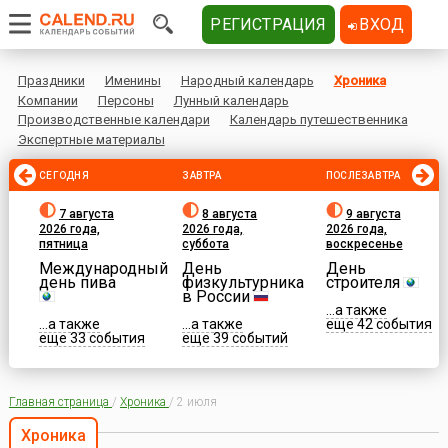
РЕГИСТРАЦИЯ
ВХОД
Праздники
Именины
Народный календарь
Хроника
Компании
Персоны
Лунный календарь
Производственные календари
Календарь путешественника
Экспертные материалы
СЕГОДНЯ
ЗАВТРА
ПОСЛЕЗАВТРА
7 августа
8 августа
9 августа
2026 года,
2026 года,
2026 года,
пятница
суббота
воскресенье
Международный
День
День
день пива
физкультурника
строителя
в России
...а также
...а также
...а также
еще 42 события
еще 33 события
еще 39 событий
Главная страница
/
Хроника
/
2 июля
Хроника