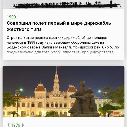
1900
Совершил полет первый в мире дирижабль
жесткого типа
Строительство первых жестких дирижаблей-цеппелинов
началось в 1899 году на плавающем сборочном цехе на
Боденском озере в Заливе Манзелл, Фридрихсхафен. Оно было
предназначено для того, чтобы упростить процедуру старта,
поскольку цех мог плыть по ветру. Жесткие дирижабли
отличались от мягких и полужестких тем, что их прорезиненная
оболочка не раздувалась подъемным водородом, а была
натянута на ...
1976