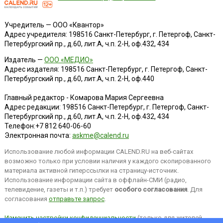
Учредитель — ООО «Квантор»
Адрес учредителя: 198516 Санкт-Петербург, г. Петергоф, Санкт-
Петербургский пр., д.60, лит.А, ч.п. 2-Н, оф.432, 434
Издатель —
ООО «МЕДИО»
Адрес издателя: 198516 Санкт-Петербург, г. Петергоф, Санкт-
Петербургский пр., д.60, лит.А, ч.п. 2-Н, оф.440
Главный редактор - Комарова Мария Сергеевна
Адрес редакции:
198516
Санкт-Петербург, г. Петергоф
,
Санкт-
Петербургский пр., д.60, лит.А, ч.п. 2-Н, оф.432, 434
Телефон:
+7 812 640-06-60
Электронная почта:
askme@calend.ru
Использование любой информации CALEND.RU на веб-сайтах
возможно только при условии наличия у каждого скопированного
материала активной гиперссылки на страницу-источник.
Использование информации сайта в оффлайн-СМИ (радио,
телевидение, газеты и т.п.) требует
особого согласования
. Для
согласования
отправьте запрос
.
Изменить настройки конфиденциальности
(только для жителей