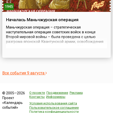
1945
Началась Маньчжурская операция
Маньчжурская операция – стратегическая
наступательная операция советских войск в конце
Второй мировой войны – была проведена с целью
разгрома японской Квантунской армии, освобождения
северо-восточных и северных провинций Китая
(Маньчжурии и Внутренней Монголии), Ляодунского
полуострова, Кореи, ликвидации плацдарма агрессии и
крупной военно-экономической базы Японии на
азиатском континенте. Также о...
Все события 9 августа
О проекте
Продвижение
Реклама
© 2005—2026
Контакты
Информеры
Проект
«Календарь
Условия использования сайта
событий»
Пользовательское соглашение
Политика конфиденциальности