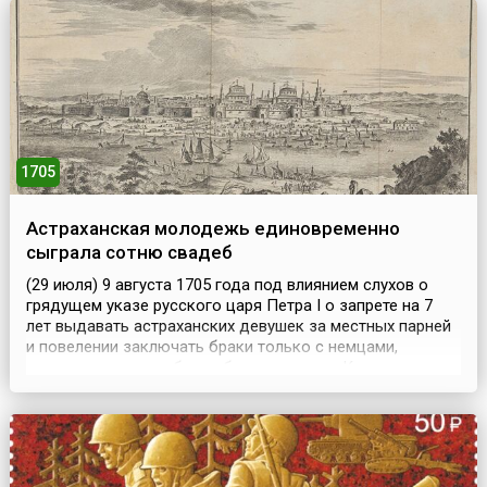
колоннадных кольца, Бонанно обнаружил, что
колокольня отклонилась от вертикали на четыре
сантиме...
1705
Астраханская молодежь единовременно
сыграла сотню свадеб
(29 июля) 9 августа 1705 года под влиянием слухов о
грядущем указе русского царя Петра I о запрете на 7
лет выдавать астраханских девушек за местных парней
и повелении заключать браки только с немцами,
которых для этого будто бы пришлют из Казани, в
Астрахани единовременно сыграли сотню свадеб.
После чего разогретая выпивкой молодежь учинила
ночью резню иноземцев, переросшую во всенародное
выс...