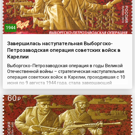
1944
Завершилась наступательная Выборгско-
Петрозаводская операция советских войск в
Карелии
Выборгско-Петрозаводская операция в годы Великой
Отечественной войны – стратегическая наступательная
операция советских войск в Карелии, проходившая с 10
июня по 9 августа 1944 года, стала завершающей
операцией битвы за Ленинград. Цель наступления
заключалась в ликвидации угрозы Ленинграду, а также
в ускорении выхода Финляндии из войны.Успехи
советских войск во время зимней кампании 1944 года ...