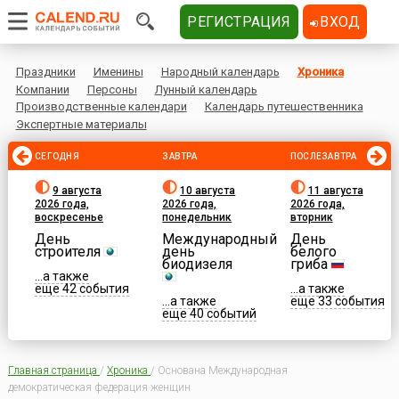
РЕГИСТРАЦИЯ
ВХОД
Праздники
Именины
Народный календарь
Хроника
Компании
Персоны
Лунный календарь
Производственные календари
Календарь путешественника
Экспертные материалы
СЕГОДНЯ
ЗАВТРА
ПОСЛЕЗАВТРА
9 августа
10 августа
11 августа
2026 года,
2026 года,
2026 года,
воскресенье
понедельник
вторник
День
Международный
День
строителя
день
белого
биодизеля
гриба
...а также
еще 42 события
...а также
...а также
еще 33 события
еще 40 событий
Главная страница
/
Хроника
/
Основана Международная
демократическая федерация женщин