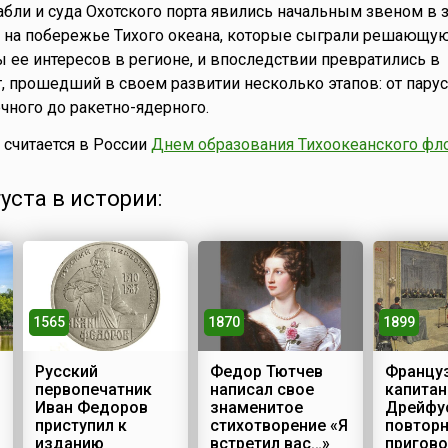
абли и суда Охотского порта явились начальным звеном в
 на побережье Тихого океана, которые сыграли решающую
 ее интересов в регионе, и впоследствии превратились в
, прошедший в своем развитии несколько этапов: от парус
ечного до ракетно-ядерного.
считается в России
Днем образования Тихоокеанского фл
густа в истории:
1565
1870
1899
Русский
Федор Тютчев
Францу
первопечатник
написал свое
капитан
Иван Федоров
знаменитое
Дрейфу
приступил к
стихотворение «Я
повтор
изданию
встретил вас…»
пригово