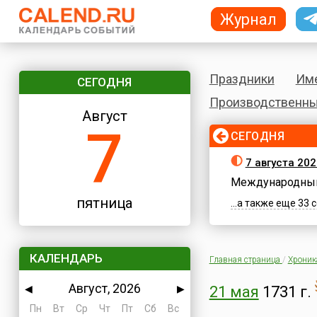
Журнал
Праздники
Им
СЕГОДНЯ
Производственны
Август
7
СЕГОДНЯ
7 августа 202
Международный
пятница
...а также еще 33
КАЛЕНДАРЬ
Главная страница
/
Хроник
Август, 2026
◀
▶
21 мая
1731 г.
Пн
Вт
Ср
Чт
Пт
Сб
Вс