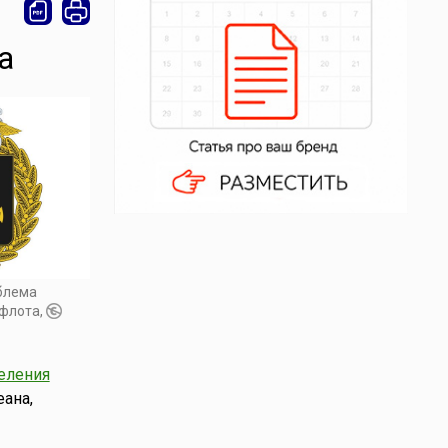
а
блема
 флота,
еления
ана,