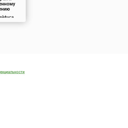
енному
ению
ейфуса,
 французы
и просто
 получило
сть в
 – начале
. Оно
 огромную
стории
 и Европы
енциальности
ериод,
в обществе
ный
 (1896-
1894 году
ской армии
льфред
 был
в