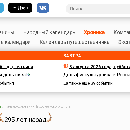
енины
Народный календарь
Хроника
Компа
е календари
Календарь путешественника
Эксп
ЗАВТРА
6 года, пятница
8 августа 2026 года, суббот
 день пива
День физкультурника в Росси
 события
...а также еще 39 событий
а
/
Начало основания Тихоокеанского флота
295 лет назад