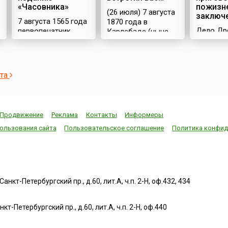
«Часовника»
пожизн
(26 июля) 7 августа
заключ
7 августа 1565 года
1870 года в
Дело Др
первопечатник
Карлсбаде (ныне
которое
Иван Федоров и
Карловы-Вары)
называл
его помощник Петр
русский поэт
«Делом»,
Мстиславец
Федор Иванович
широкую
приступили к
Тютчев написал
ста
известно
изданию в Москве
свое знаменитое
конце 19
«Часовника» –
стихотворение «Я
20 веков
следующей книги
встретил вас…»: Я
сыграло
после их
встретил вас — и
Продвижение
Реклама
Контакты
Информеры
роль в и
легендарного
все былоеВ
Франции
«Апостола»,
отжившем сердце
ользования сайта
Пользовательское соглашение
Политика конфид
в этот п
вышедшего годом
ожило;Я вспомнил
вызвав 
ранее, и второй из
время золотое —И
социаль
датированных
сердцу стало так
конфликт
русских печатных
тепло…Как поздней
1906).В 
книг.Работу
осени
нкт-Петербургский пр., д.60, лит.А, ч.п. 2-Н, оф.432, 434
капитан
завершили в конце
пороюБывают дни,
француз
сентября.
бывает час,Когда
еврей А
«Часовник»,
повеет вдруг
т-Петербургский пр., д.60, лит.А, ч.п. 2-Н, оф.440
Дрейфус
сборник
весноюИ что-то
обвинен 
повседневных
встрепенется в нас,