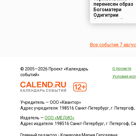
перенесен образ
Богоматери
Одигитрии
Смоленской
Строительство
Новодевичьего
монастыря в
Все события 7 авгу
Москве началось
по указу великого
князя Московского
Василия III
О проекте
© 2005—2026 Проект «Календарь
Ивановича – в
событий»
честь взятия в
Условия исп
войне с литовцами
Смоленска, и
первоначально он
назывался
Учредитель — ООО «Квантор»
«Богородице-
Адрес учредителя: 198516 Санкт-Петербург, г. Петергоф, Са
Смоленский».
Монастырь
Издатель —
ООО «МЕДИО»
представлял собой
Адрес издателя: 198516 Санкт-Петербург, г. Петергоф, Санк
крепость,
обнесенную
Главный редактор - Комарова Мария Сергеевна