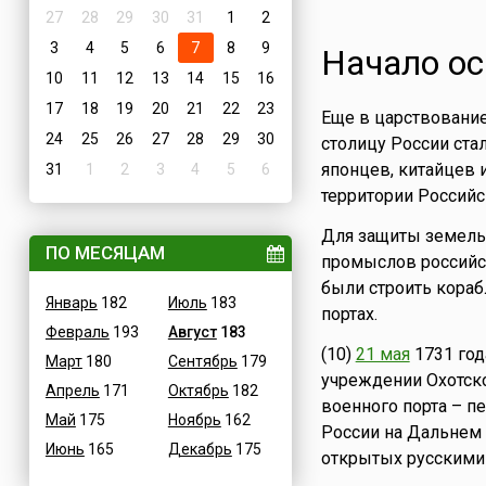
27
28
29
30
31
1
2
3
4
5
6
7
8
9
Начало ос
10
11
12
13
14
15
16
17
18
19
20
21
22
23
Еще в царствовани
24
25
26
27
28
29
30
столицу России ста
японцев, китайцев
31
1
2
3
4
5
6
территории Российс
Для защиты земель,
ПО МЕСЯЦАМ
промыслов россий
были строить кораб
Январь
182
Июль
183
портах.
Февраль
193
Август
183
(10)
21 мая
1731 год
Март
180
Сентябрь
179
учреждении Охотско
Апрель
171
Октябрь
182
военного порта – 
Май
175
Ноябрь
162
России на Дальнем 
Июнь
165
Декабрь
175
открытых русскими