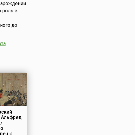
 зарождении
 роль в
ного до
ота
.
зский
 Альфред
с
но
рен к