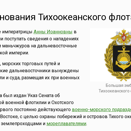
нования Тихоокеанского флот
е императрицы
Анны Иоанновны
в
ли поступать сведения о нападениях
 и маньчжуров на дальневосточные
кой империи.
 морских торговых путей и
ские дальневосточники вынуждены
ли и суда, размещая их при военных
Большая эм
Тихоокеанского
а был издан Указ Сената об
й военной флотилии и Охотского
первого постоянно действующего
военно-морского подразд
Востоке, с целью охраны побережий и островов Тихого оке
 землепроходцами и
мореплавателями
.